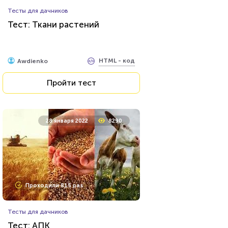
Психология
Тесты для дачников
Тест на умственную
Тест: Ткани растений
отсталость
HTML - код
Awdienko
HTML - код
Awdienko
Пройти тест
Пройти тест
11 мая 2020
36730
28 января 2022
8290
Проходили 9897 раз
Проходили 815 раз
Фильмы
Тесты для дачников
Тест на знание советского
Тест: АПК
фильма «Иван Васильевич