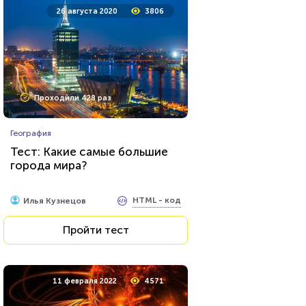
26 августа 2020
3806
Проходили 428 раз
География
Тест: Какие самые большие
города мира?
HTML - код
Илья Кузнецов
Пройти тест
11 февраля 2022
4571