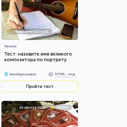
Проходили 4121 раз
Музыка
Тест: назовите имя великого
композитора по портрету
HTML - код
AlexYasnovidov
Пройти тест
20 августа 2020
181860