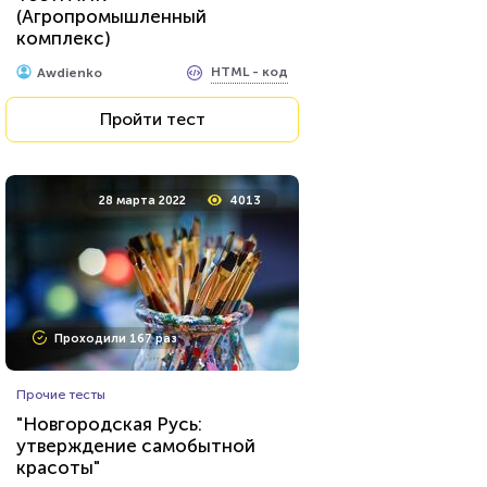
(Агропромышленный
меняет профессию»
комплекс)
HTML - код
Илья Кузнецов
HTML - код
Awdienko
Пройти тест
Пройти тест
10 февраля 2022
8181
28 марта 2022
4013
Проходили 1307 раз
Проходили 167 раз
Кулинария
Прочие тесты
Тест по кулинарии: что
"Новгородская Русь:
готовят в разных странах?
утверждение самобытной
красоты"
HTML - код
AlexYasnovidov