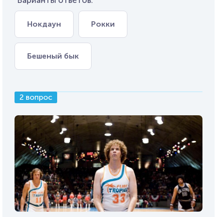
Нокдаун
Рокки
Бешеный бык
2 вопрос