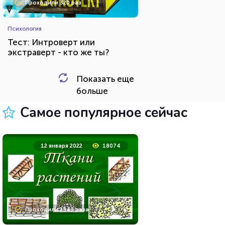
Проходили 320 раз
Психология
Тест: Интроверт или
экстраверт - кто же ты?
Показать еще
HTML - код
Awdienko
больше
Пройти тест
Самое популярное сейчас
23 марта 2021
219798
12 января 2022
18074
Проходили 74649 раз
Проходили 2543 раза