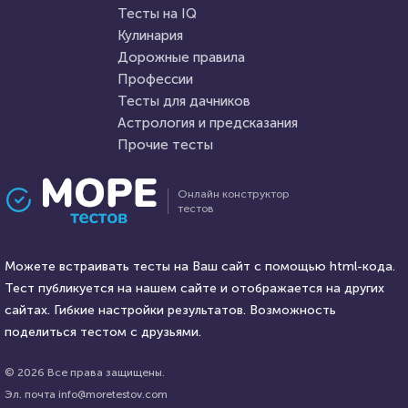
Пройти тест
Тесты на IQ
Кулинария
Дорожные правила
31 марта 2021
224009
14 декабря 2021
28956
Профессии
Тесты для дачников
Астрология и предсказания
Прочие тесты
Проходили 43426 раз
Проходили 9077 раз
Онлайн конструктор
тестов
Тесты на IQ
Прочие тесты
Тест на когнитивные
Увлекательный тест на
способности
Можете встраивать тесты на Ваш сайт с помощью html-кода.
кругозор и эрудицию
Тест публикуется на нашем сайте и отображается на других
HTML - код
сайтах. Гибкие настройки результатов. Возможность
Awdienko
HTML - код
AlexYasnovidov
поделиться тестом с друзьями.
Пройти тест
Пройти тест
© 2026 Все права защищены.
Эл. почта info@moretestov.com