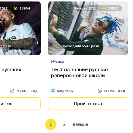
 2021
13954
5 марта 2021
23812
3 раза
Проходили 5542 раза
Музыка
е русских
Тест на знание русских
рэперов новой школы
HTML - код
HTML - код
balynskiy
и тест
Пройти тест
1
2
дальше