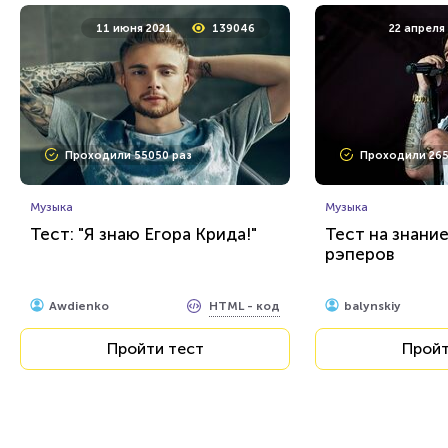
11 июня 2021
139046
22 апреля
Проходили 55050 раз
Проходили 265
Музыка
Музыка
Тест: "Я знаю Егора Крида!"
Тест на знани
рэперов
HTML - код
Awdienko
balynskiy
Пройти тест
Пройт