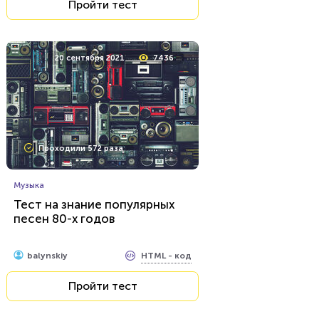
Пройти тест
20 сентября 2021
7436
Проходили 572 раза
Музыка
Тест на знание популярных
песен 80-х годов
HTML - код
balynskiy
Пройти тест