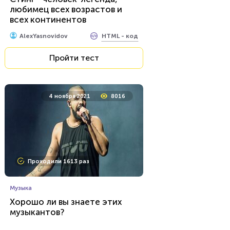
любимец всех возрастов и
всех континентов
HTML - код
AlexYasnovidov
Пройти тест
4 ноября 2021
8016
Проходили 1613 раз
Музыка
Хорошо ли вы знаете этих
музыкантов?