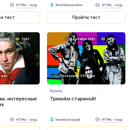
HTML - код
HTML - код
AlexYasnovidov
и тест
Пройти тест
я 2021
7067
25 октября 2021
5631
 раз
Проходили 533 раза
Музыка
жь: интересные
Тряхнём стариной!
их
HTML - код
HTML - код
kisselyova.p@