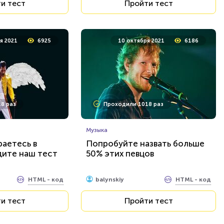
и тест
Пройти тест
я 2021
6925
10 октября 2021
6186
8 раз
Проходили 1018 раз
Музыка
аетесь в
Попробуйте назвать больше
дите наш тест
50% этих певцов
HTML - код
HTML - код
balynskiy
и тест
Пройти тест