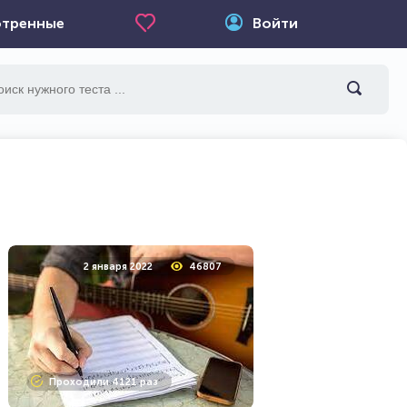
тренные
Войти
2 января 2022
46807
Проходили 4121 раз