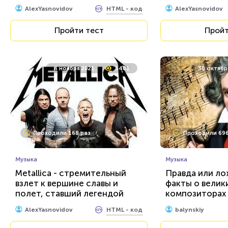
HTML - код
AlexYasnovidov
AlexYasnovidov
Пройти тест
Пройт
4 ноября 2021
5401
30 октябр
Проходили 168 раз
Проходили 696
Музыка
Музыка
Metallica - стремительный
Правда или ло
взлет к вершине славы и
факты о велик
полет, ставший легендой
композиторах
HTML - код
AlexYasnovidov
balynskiy