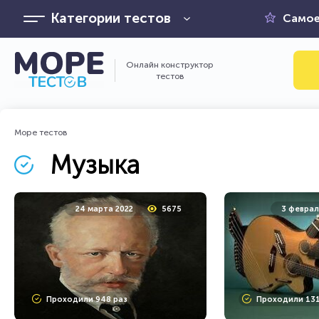
Категории тестов
Самое
Онлайн конструктор
тестов
Море тестов
Музыка
24 марта 2022
5675
3 феврал
Проходили 948 раз
Проходили 131