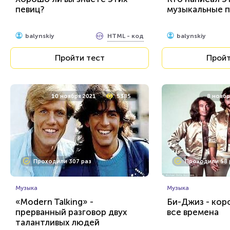
певиц?
музыкальные 
HTML - код
balynskiy
balynskiy
Пройти тест
Пройт
10 ноября 2021
5385
8 ноябр
Проходили 307 раз
Проходили 58 
Музыка
Музыка
«Modern Talking» -
Би-Джиз - кор
прерванный разговор двух
все времена
талантливых людей