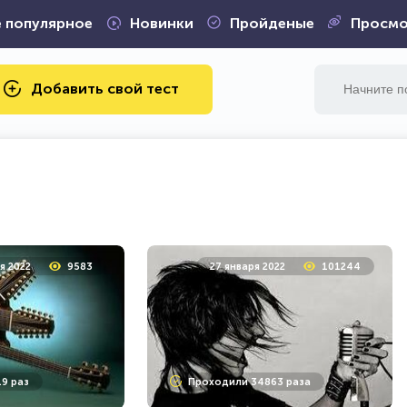
 популярное
Новинки
Пройденые
Просмо
Добавить свой тест
я 2022
9583
27 января 2022
101244
9 раз
Проходили 34863 раза