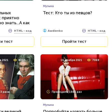
Музыка
льных
Тест: Кто ты из певцов?
: приятно
о знать...А как
HTML - код
HTML - код
Awdienko
и тест
Пройти тест
я 2021
6093
16 ноября 2021
7069
3 раза
Проходили 1661 раз
Музыка
ти великий
Попробуйте назвать больше