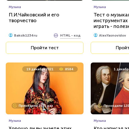
Музыка
Музыка
П.И.Чайковский и его
Тест о музыка
творчество
инструментах 
играть - полезн
у вас с этим?
HTML - код
Baksik1234ru
AlexYasnovidov
Пройти тест
Пройт
19 декабря 2021
8584
1 декабр
Проходили 2535 раз
Проходили 120
Музыка
Музыка
Хорошо ли вы знаете этих
Кто написал э