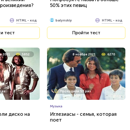
произведения?
50% этих певиц
HTML - код
HTML - код
balynskiy
и тест
Пройти тест
я 2021
5852
8 ноября 2021
6270
раз
Проходили 57 раз
Музыка
оли диско на
Иглезиасы - семья, которая
поет