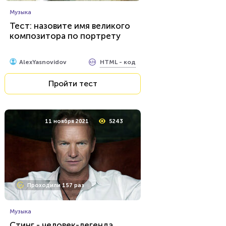
Музыка
Тест: назовите имя великого
композитора по портрету
HTML - код
AlexYasnovidov
Пройти тест
11 ноября 2021
5243
Проходили 157 раз
Музыка
Стинг - человек-легенда,