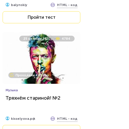
HTML - код
balynskiy
Пройти тест
25 октября 2021
4784
Проходили 441 раз
Музыка
Тряхнём стариной! №2
HTML - код
kisselyova.p@