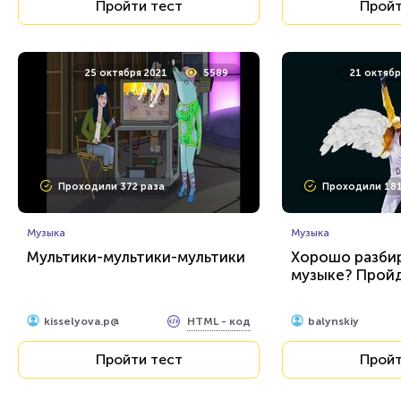
Пройти тест
Пройт
25 октября 2021
5589
21 октябр
Проходили 372 раза
Проходили 181
Музыка
Музыка
Мультики-мультики-мультики
Хорошо разбир
музыке? Прой
HTML - код
kisselyova.p@
balynskiy
Пройти тест
Пройт