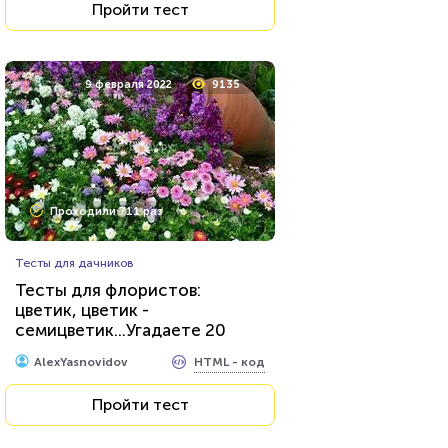
Пройти тест
9 февраля 2022
9135
Проходили 711 раз
Тесты для дачников
Тесты для флористов:
цветик, цветик -
семицветик...Угадаете 20
цветков по фотографии?
HTML - код
AlexYasnovidov
Пройти тест