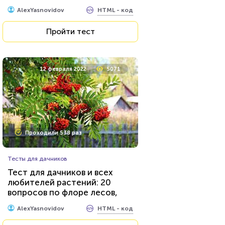
фотографии и описанию?
HTML - код
AlexYasnovidov
Пройти тест
12 февраля 2022
5071
Проходили 538 раз
Тесты для дачников
Тест для дачников и всех
любителей растений: 20
вопросов по флоре лесов,
полей и огородов...
HTML - код
AlexYasnovidov