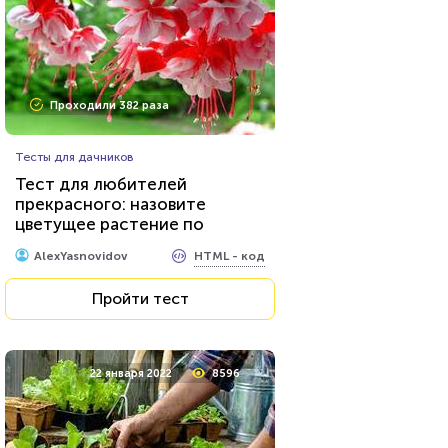
Проходили 382 раза
Тесты для дачников
Тест для любителей
прекрасного: назовите
цветущее растение по
одному снимку
HTML - код
AlexYasnovidov
Пройти тест
22 января 2022
8596