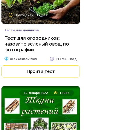
Проходили 817 раз
Тесты для дачников
Тест для огородников:
назовите зеленый овощ по
фотографии
HTML - код
AlexYasnovidov
Пройти тест
12 января 2022
18085
Проходили 2544 раза