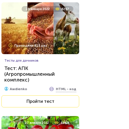
28 января 2022
8297
Проходили 815 раз
Тесты для дачников
Тест: АПК
(Агропромышленный
комплекс)
HTML - код
Awdienko
Пройти тест
27 января 2022
4964