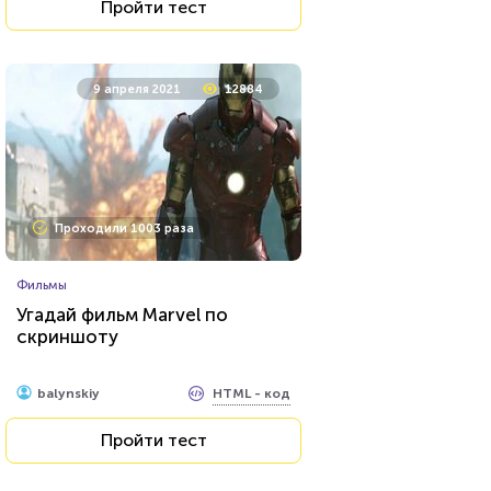
Пройти тест
9 апреля 2021
12884
Проходили 1003 раза
Фильмы
Угадай фильм Marvel по
скриншоту
HTML - код
balynskiy
Пройти тест