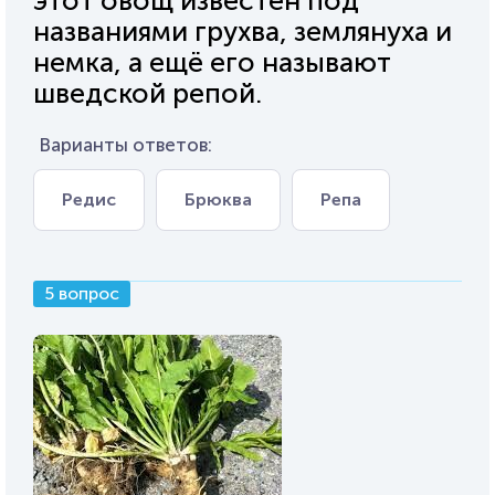
этот овощ известен под
названиями грухва, землянуха и
немка, а ещё его называют
шведской репой.
Варианты ответов:
Редис
Брюква
Репа
5 вопрос