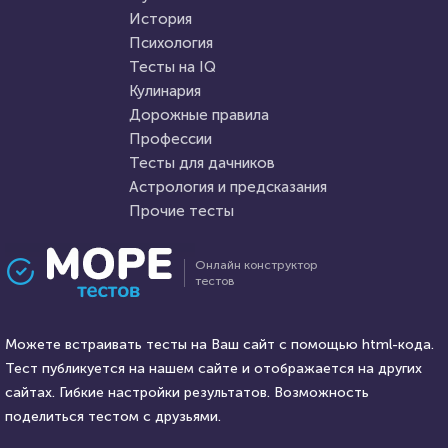
HTML - код
Awdienko
История
Пройти тест
Психология
Пройти тест
Тесты на IQ
Кулинария
Дорожные правила
2 января 2021
83742
2 февраля 2021
19057
Профессии
Тесты для дачников
Астрология и предсказания
Прочие тесты
Проходили 21089 раз
Проходили 3508 раз
Онлайн конструктор
тестов
Прочие тесты
История
Угадай логотип
Тест: Россия XVIII века
Можете встраивать тесты на Ваш сайт с помощью html-кода.
Тест публикуется на нашем сайте и отображается на других
HTML - код
сайтах. Гибкие настройки результатов. Возможность
Awdienko
HTML - код
Awdienko
поделиться тестом с друзьями.
Пройти тест