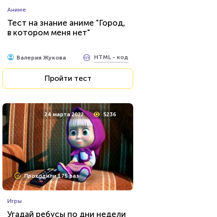
Прочие тесты
Аниме
Тест: Муниципальное право
Тест на знание аниме "Город,
в котором меня нет"
HTML - код
Awdienko
HTML - код
Валерия Жукова
Пройти тест
Пройти тест
13 октября 2021
10124
24 марта 2022
5236
Проходили 1858 раз
Проходили 175 раз
Мультфильмы
Игры
Тест: Кто ты из "Рика и
Угадай ребусы по дни недели
Морти"?