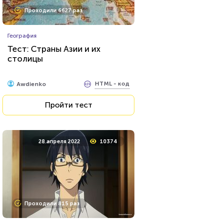
Проходили 1621 раз
Проходили 6627 раз
Фильмы
География
Сможете назвать 100% этих
Тест: Страны Азии и их
голливудских звёзд?
столицы
HTML - код
balynskiy
HTML - код
Awdienko
Пройти тест
Пройти тест
29 декабря 2021
12319
28 апреля 2022
10374
Проходили 524 раза
Проходили 815 раз