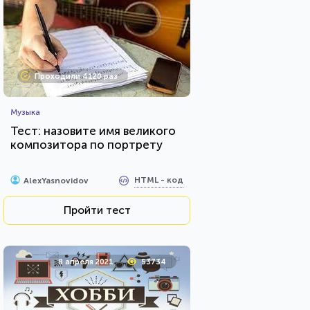
Проходили 4120 раз
Музыка
Тест: назовите имя великого
композитора по портрету
HTML - код
AlexYasnovidov
Пройти тест
8 апреля 2021
53734