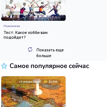
Проходили 11745 раз
Психология
Тест: Какое хобби вам
подойдет?
Показать еще
HTML - код
Awdienko
больше
Пройти тест
Самое популярное сейчас
17 декабря 2021
6889
19 января 2022
31409