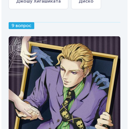
Джошу Хигашиката
Диско
9 вопрос