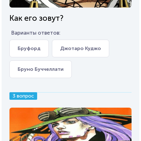
Как его зовут?
Варианты ответов:
Бруфорд
Джотаро Куджо
Бруно Буччеллати
3 вопрос