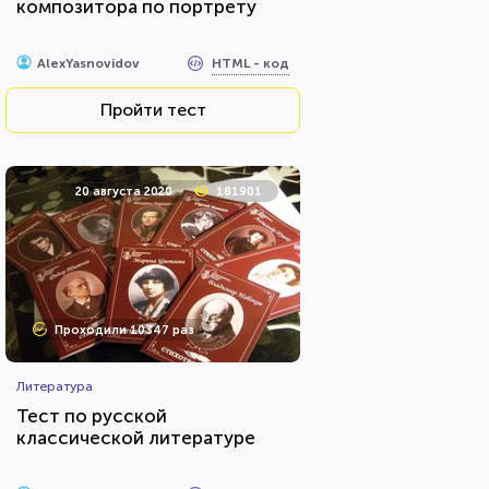
композитора по портрету
HTML - код
AlexYasnovidov
Пройти тест
20 августа 2020
181901
Проходили 10347 раз
Литература
Тест по русской
классической литературе