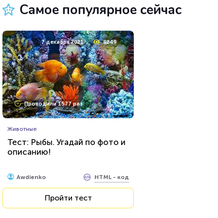
Самое популярное сейчас
31 марта 2021
224019
7 декабря 2021
8249
Проходили 43426 раз
Проходили 1577 раз
Тесты на IQ
Животные
Тест на когнитивные
Тест: Рыбы. Угадай по фото и
способности
описанию!
HTML - код
Awdienko
HTML - код
Awdienko
Пройти тест
Пройти тест