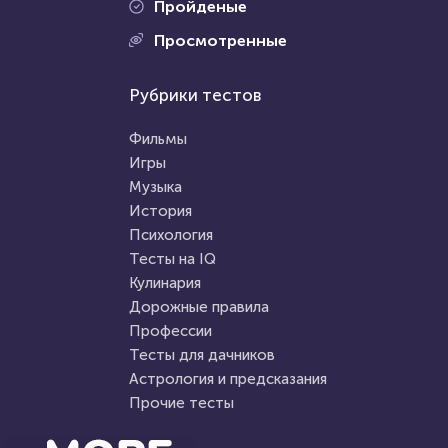
Пройденые
Проходили 20930 раз
Просмотренные
Проходили 16260 раз
Сериалы
Рубрики тестов
Психология
Тест: «Какой ты вампир из
Тест на стервозность
сериала "Дневники
Фильмы
вампира"»?
Игры
Музыка
HTML - код
Awdienko
HTML - код
Awdienko
История
Пройти тест
Психология
Пройти тест
Тесты на IQ
Кулинария
Дорожные правила
11 мая 2020
36734
11 февраля 2022
4573
Профессии
Тесты для дачников
Астрология и предсказания
Прочие тесты
Проходили 9898 раз