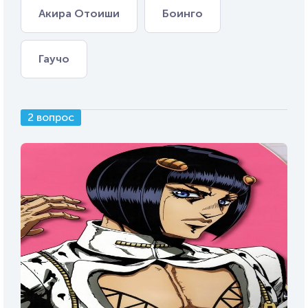
Акира Отоиши
Боинго
Гаучо
2 вопрос