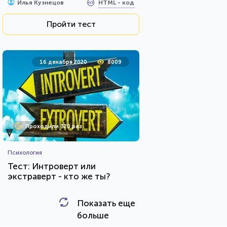
HTML - код
Илья Кузнецов
Пройти тест
16 декабря 2020
8009
Проходили 320 раз
Психология
Тест: Интроверт или
экстраверт - кто же ты?
Показать еще
HTML - код
Awdienko
больше
Пройти тест