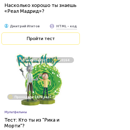
Насколько хорошо ты знаешь
«Реал Мадрид»?
HTML - код
Дмитрий Игитов
Пройти тест
13 октября 2021
10164
Проходили 1878 раз
Мультфильмы
Тест: Кто ты из "Рика и
Морти"?