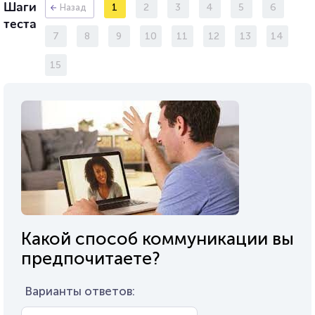
Шаги
1
2
3
4
5
6
Назад
теста
7
8
9
10
11
12
13
14
15
Какой способ коммуникации вы
предпочитаете?
Варианты ответов: