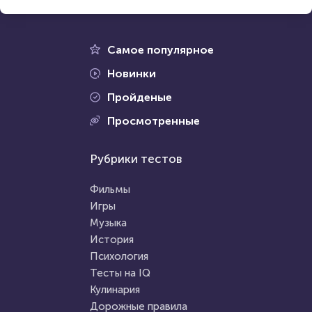
17 марта 2021
17735
3 января 2021
6884
Самое популярное
Новинки
Пройденые
Проходили 2661 раз
Просмотренные
Проходили 253 раза
Психология
Рубрики тестов
Психология
Тест: "Проверка верности"
Легко ли вас обмануть?
Фильмы
Игры
Музыка
HTML - код
Awdienko
HTML - код
Илья Кузнецов
История
Пройти тест
Психология
Пройти тест
Тесты на IQ
Кулинария
Дорожные правила
12 сентября 2020
7477