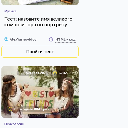
Музыка
Тест: назовите имя великого
композитора по портрету
HTML - код
AlexYasnovidov
Пройти тест
20 февраля 2022
37422
Проходили 8841 раз
Психология