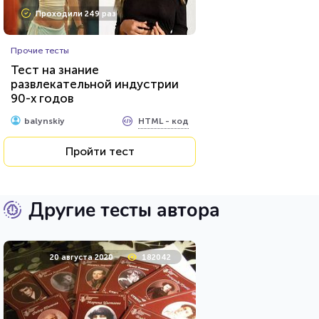
Проходили 249 раз
Прочие тесты
Тест на знание
развлекательной индустрии
90-х годов
HTML - код
balynskiy
Пройти тест
Другие тесты автора
20 августа 2020
182042