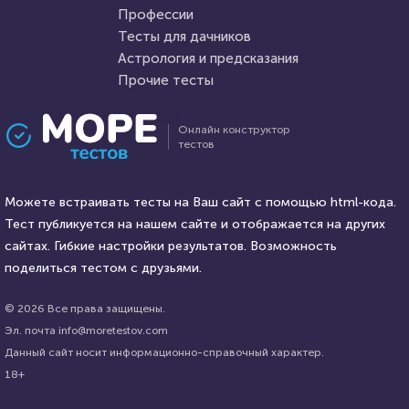
21 января 2022
26368
Профессии
Тесты для дачников
Астрология и предсказания
Прочие тесты
Проходили 606 раз
Проходили 4803 раза
Онлайн конструктор
тестов
Животные
Фильмы
Тест о редких животных
Тест: Трансформеры
Можете встраивать тесты на Ваш сайт с помощью html-кода.
Тест публикуется на нашем сайте и отображается на других
HTML - код
сайтах. Гибкие настройки результатов. Возможность
Илья Кузнецов
HTML - код
Awdienko
поделиться тестом с друзьями.
Пройти тест
Пройти тест
© 2026 Все права защищены.
Эл. почта info@moretestov.com
Данный сайт носит информационно-справочный характер.
20 декабря 2021
48717
5 октября 2021
27219
18+