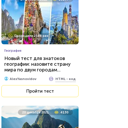
Проходили 2588 раз
География
Новый тест для знатоков
географии: назовите страну
мира по двум городам...
HTML - код
AlexYasnovidov
Пройти тест
20 декабря 2021
4130