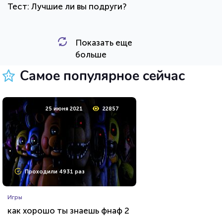
Тест: Лучшие ли вы подруги?
Показать еще
HTML - код
Awdienko
больше
Пройти тест
Самое популярное сейчас
26 июля 2021
62444
25 июня 2021
22857
Проходили 8032 раза
Проходили 4931 раз
Игры
Игры
Тест по игре Dota 2
как хорошо ты знаешь фнаф 2