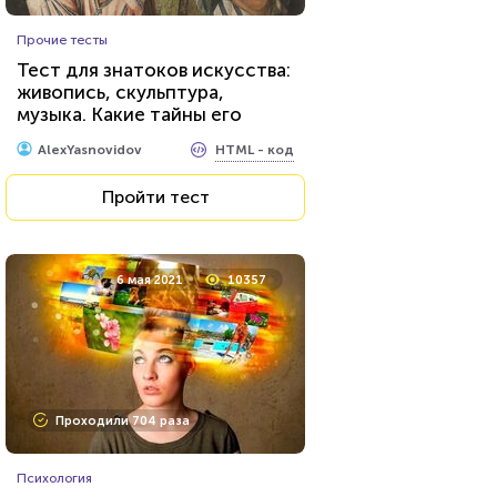
Прочие тесты
Тест для знатоков искусства:
живопись, скульптура,
музыка. Какие тайны его
великих творцов вам
HTML - код
AlexYasnovidov
известны?
Пройти тест
6 мая 2021
10357
Проходили 704 раза
Психология