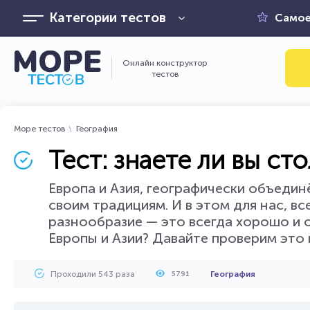
Категории тестов
Самое
Онлайн конструктор
тестов
Море тестов
География
Тест: знаете ли вы ст
Европа и Азия, географически объеди
своим традициям. И в этом для нас, в
разнообразие — это всегда хорошо и о
Европы и Азии? Давайте проверим это п
Проходили 543 раза
География
5791