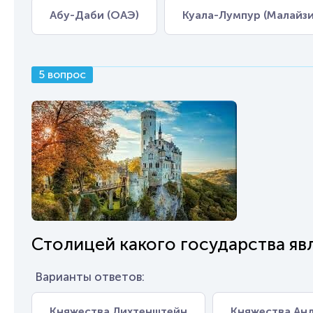
Абу-Даби (ОАЭ)
Куала-Лумпур (Малайзи
5 вопрос
Столицей какого государства яв
Варианты ответов:
Княжества Лихтенштейн
Княжества Ан