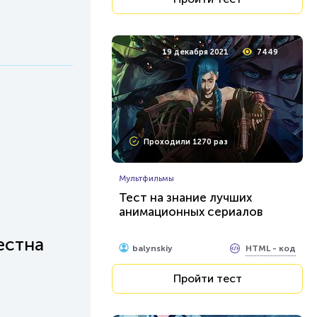
19 декабря 2021
7449
Проходили 1270 раз
Мультфильмы
Тест на знание лучших
анимационных сериалов
естна
HTML - код
balynskiy
Пройти тест