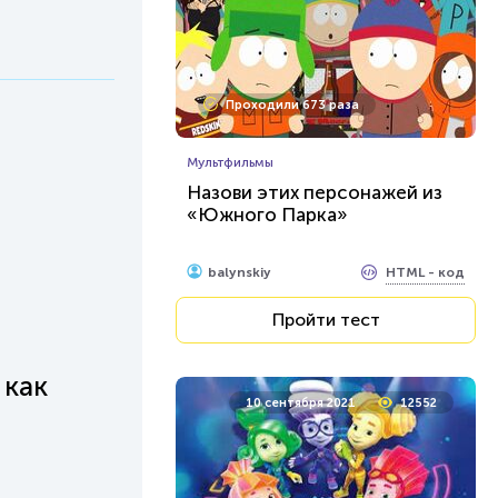
Проходили 673 раза
Мультфильмы
Назови этих персонажей из
«Южного Парка»
HTML - код
balynskiy
Пройти тест
 как
10 сентября 2021
12552