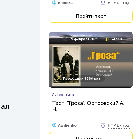
HTML - код
Biblio51
Пройти тест
9 февраля 2021
34360
Проходили 9388 раз
Литература
Тест: "Гроза", Островский А.
чал
Н.
HTML - код
Awdienko
Пройти тест