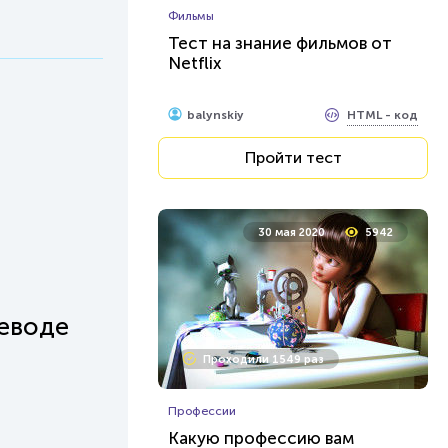
Фильмы
Тест на знание фильмов от
Netflix
HTML - код
balynskiy
Пройти тест
30 мая 2020
5942
реводе
Проходили 1549 раз
Профессии
Какую профессию вам