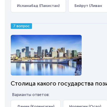
Исламабад (Пакистан)
Бейрут (Ливан
7 вопрос
Столица какого государства по
Варианты ответов:
Дании (Копенгаген)
Норвегии (Осло)