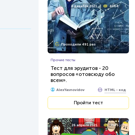
4 декабря 2021
4064
Проходили 491 раз
Прочие тесты
Тест для эрудитов - 20
вопросов «отовсюду обо
всем».
HTML - код
AlexYasnovidov
Пройти тест
26 апреля 2021
7845