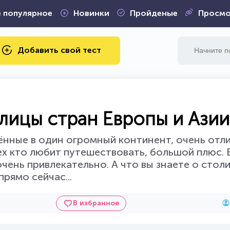
 популярное
Новинки
Пройденые
Просмо
Добавить свой тест
олицы стран Европы и Азии
нённые в один огромный континент, очень отл
сех кто любит путешествовать, большой плюс. 
чень привлекательно. А что вы знаете о стол
рямо сейчас...
В избранное