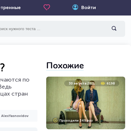
тренные
Войти
Похожие
?
ичаются по
30 августа 2021
6198
Ведь
ицах стран
AlexYasnovidov
Проходили 345 раз