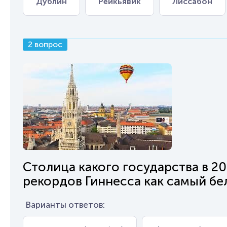
Дублин
Рейкьявик
Лиссабон
2 вопрос
Столица какого государства в 20
рекордов Гиннесса как самый б
Варианты ответов: