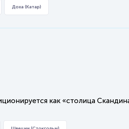
Доха (Катар)
зиционируется как «столица Скандин
Швеции (Стокгольм)