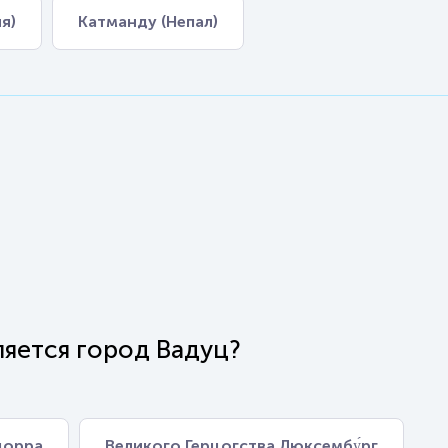
я)
Катманду (Непал)
ляется город Вадуц?
дорра
Великого Герцогства Люксембу́рг