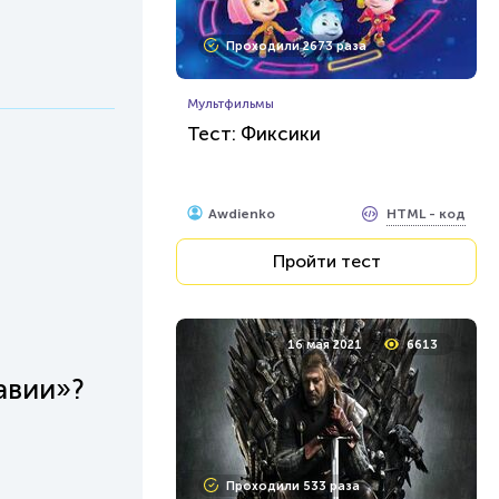
Проходили 2673 раза
Мультфильмы
Тест: Фиксики
HTML - код
Awdienko
Пройти тест
16 мая 2021
6613
авии»?
Проходили 533 раза