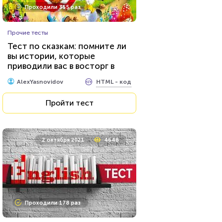
Проходили 355 раз
Прочие тесты
Тест по сказкам: помните ли
вы истории, которые
приводили вас в восторг в
детстве?
HTML - код
AlexYasnovidov
Пройти тест
2 октября 2021
4648
Проходили 178 раз