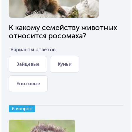
К какому семейству животных
относится росомаха?
Варианты ответов:
Зайцевые
Куньи
Енотовые
6 вопрос