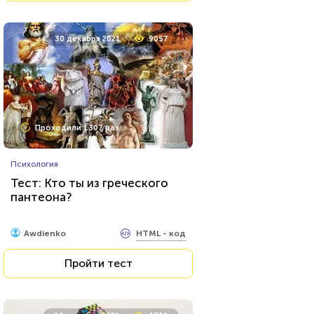
30 декабря 2021
9057
Проходили 1307 раз
Психология
Тест: Кто ты из греческого
пантеона?
HTML - код
Awdienko
Пройти тест