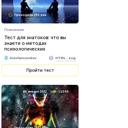
Проходили 291 раз
Психология
Тест для знатоков: что вы
знаете о методах
психологических
исследований?
HTML - код
AlexYasnovidov
Пройти тест
26 января 2022
11040
Проходили 2221 раз