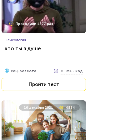
Проходили 1877 раз
Психология
кто ты в душе..
HTML - код
сон, ровеота
Пройти тест
16 декабря 2021
4854