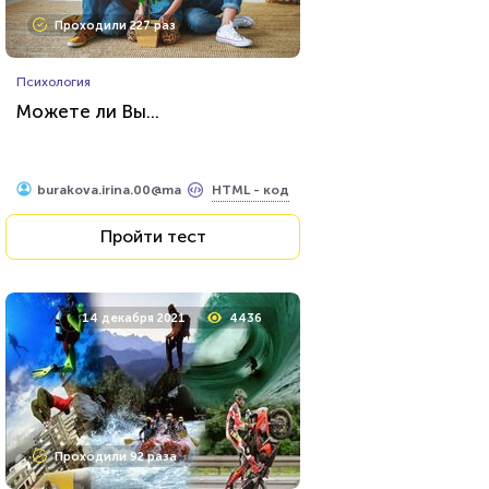
Проходили 227 раз
Психология
Можете ли Вы...
HTML - код
burakova.irina.00@ma
Пройти тест
14 декабря 2021
4436
Проходили 92 раза