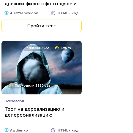
древних философов о душе и
сознании?
HTML - код
AlexYasnovidov
Пройти тест
7 января 2022
19679
Проходили 3360 раз
Психология
Тест на дереализацию и
деперсонализацию
HTML - код
Awdienko