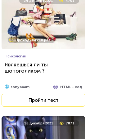
24 декабря 2021
4701
Проходили 218 раз
Психология
Являешься ли ты
шопоголиком ?
HTML - код
sonyaaam
Пройти тест
18 декабря 2021
7871