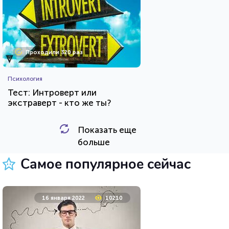
Проходили 320 раз
Психология
Тест: Интроверт или
экстраверт - кто же ты?
Показать еще
HTML - код
Awdienko
больше
Пройти тест
Самое популярное сейчас
23 марта 2021
219787
16 января 2022
10210