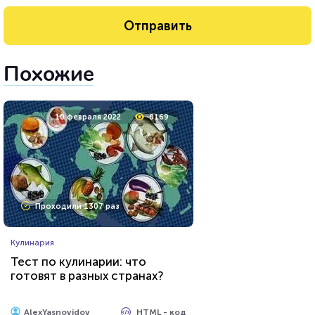
Похожие
10 февраля 2022
8169
Проходили 1307 раз
Кулинария
Тест по кулинарии: что
готовят в разных странах?
HTML - код
AlexYasnovidov