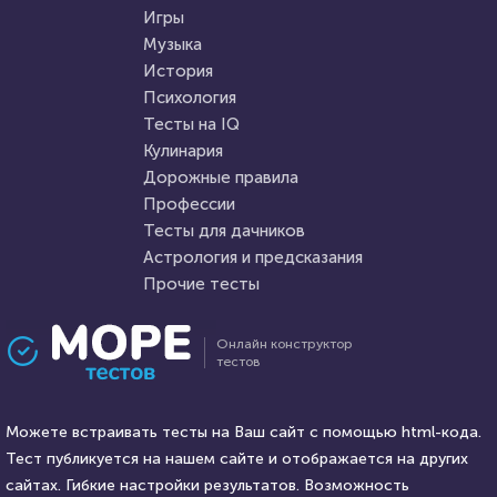
этих фильмов
красоты"
Игры
Музыка
HTML - код
Алекса Князева
HTML - код
balynskiy
История
Пройти тест
Психология
Пройти тест
Тесты на IQ
Кулинария
Дорожные правила
24 марта 2022
6247
1 ноября 2021
18037
Профессии
Тесты для дачников
Астрология и предсказания
Прочие тесты
Проходили 248 раз
Проходили 2101 раз
Онлайн конструктор
тестов
Игры
Литература
Математика Ребусы 1 Класс
Тест: А. П. Чехов, биография и
Можете встраивать тесты на Ваш сайт с помощью html-кода.
творчество
Тест публикуется на нашем сайте и отображается на других
HTML - код
сайтах. Гибкие настройки результатов. Возможность
Rebus.wess