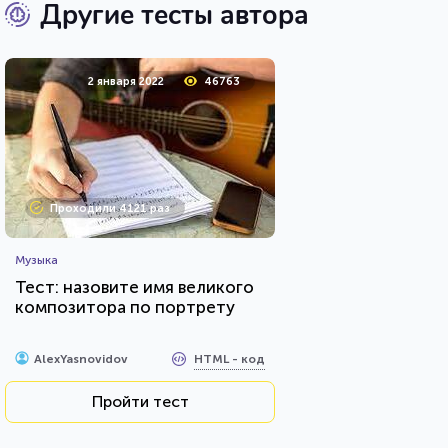
Другие тесты автора
2 января 2022
46763
Проходили 4121 раз
Музыка
Тест: назовите имя великого
композитора по портрету
HTML - код
AlexYasnovidov
Пройти тест