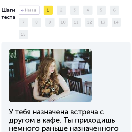
Шаги
1
2
3
4
5
6
Назад
теста
7
8
9
10
11
12
13
14
15
У тебя назначена встреча с
другом в кафе. Ты приходишь
немного раньше назначенного