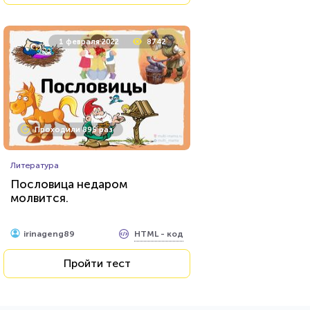
1 февраля 2022
8742
Проходили 895 раз
Литература
Пословица недаром
молвится.
HTML - код
irinageng89
Пройти тест