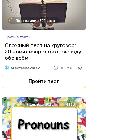
Проходили 74649 раз
Проходили 1302 раза
Психология
Прочие тесты
Тест на умственную
Сложный тест на кругозор:
отсталость
20 новых вопросов отовсюду
обо всём
HTML - код
Awdienko
HTML - код
AlexYasnovidov
Пройти тест
Пройти тест
30 октября 2020
12437
8 декабря 2021
4103
Проходили 1016 раз