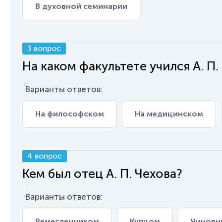
В духовной семинарии
3 вопрос
На каком факультете учился А. П.
Варианты ответов:
На философском
На медицинском
4 вопрос
Кем был отец А. П. Чехова?
Варианты ответов:
Ремесленником
Купцом
Чиновн