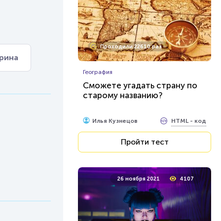
Проходили 22610 раз
прина
География
Сможете угадать страну по
старому названию?
HTML - код
Илья Кузнецов
Пройти тест
26 ноября 2021
4107