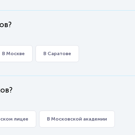
хов?
В Москве
В Саратове
хов?
ьском лицее
В Московской академии