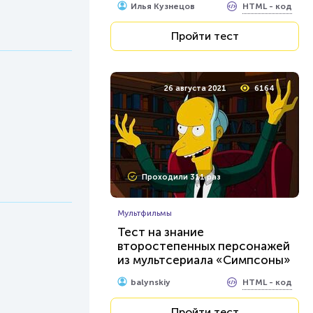
HTML - код
Илья Кузнецов
Пройти тест
26 августа 2021
6164
Проходили 311 раз
Мультфильмы
Тест на знание
второстепенных персонажей
из мультсериала «Симпсоны»
HTML - код
balynskiy
Пройти тест