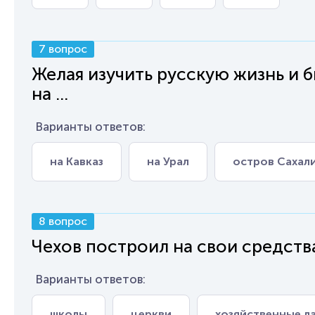
7 вопрос
Желая изучить русскую жизнь и 
на ...
Варианты ответов:
на Кавказ
на Урал
остров Сахал
8 вопрос
Чехов построил на свои средства 
Варианты ответов:
школы
церкви
хозяйственные л