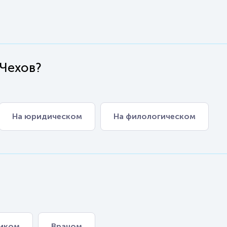
 Чехов?
На юридическом
На филологическом
иком
Врачом