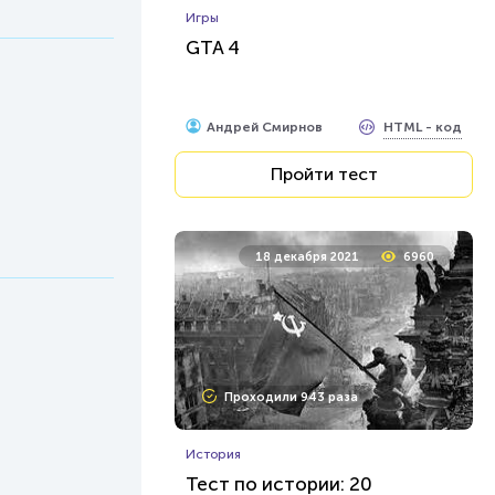
Игры
GTA 4
HTML - код
Андрей Смирнов
Пройти тест
18 декабря 2021
6960
Проходили 943 раза
История
Тест по истории: 20