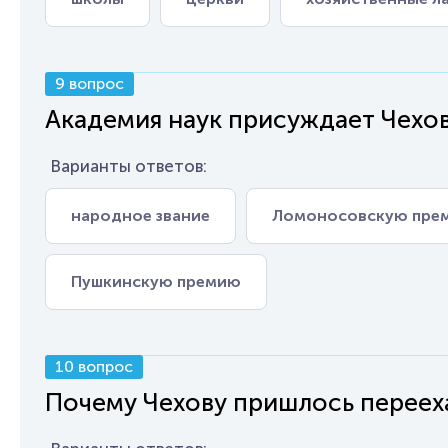
9 вопрос
Академия наук присуждает Чехову
Варианты ответов:
народное звание
Ломоносовскую пре
Пушкинскую премию
10 вопрос
Почему Чехову пришлось перееха