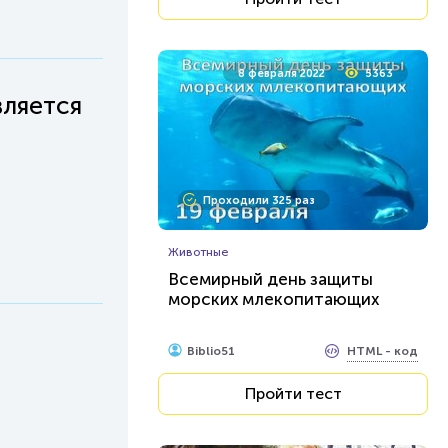
8 февраля 2022
5363
вляется
Проходили 325 раз
Животные
Всемирный день защиты
морских млекопитающих
HTML - код
Biblio51
Пройти тест