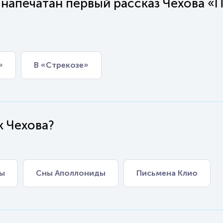
 напечатан первый рассказ Чехова «
»
В «Стрекозе»
к Чехова?
ны
Сны Аполлониды
Письмена Клио