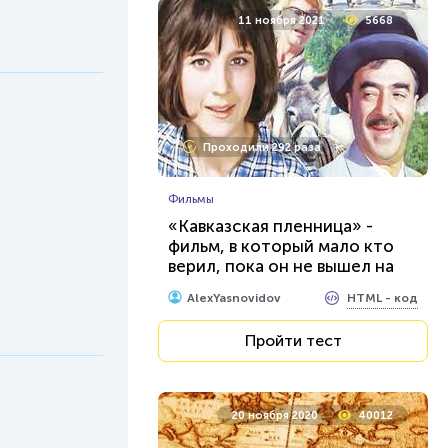
11 ноября 2021
5668
Проходили 292 раза
Фильмы
«Кавказская пленница» -
фильм, в который мало кто
верил, пока он не вышел на
экраны
HTML - код
AlexYasnovidov
Пройти тест
20 ноября 2020
40012