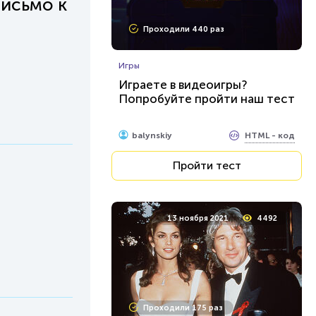
Письмо к
Проходили 440 раз
Игры
Играете в видеоигры?
Попробуйте пройти наш тест
HTML - код
balynskiy
Пройти тест
13 ноября 2021
4492
Проходили 175 раз