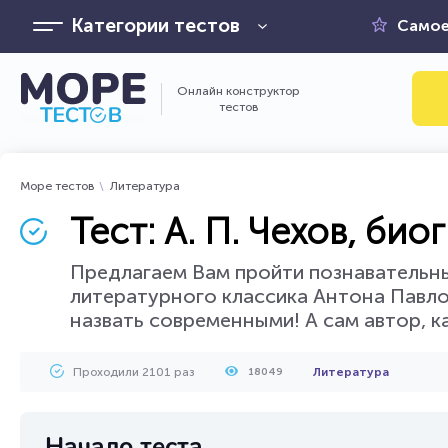
Категории тестов
Самое
Онлайн конструктор
тестов
Море тестов
Литература
Тест: А. П. Чехов, би
Предлагаем Вам пройти познавательны
литературного классика Антона Павло
назвать современными! А сам автор, к
Проходили 2101 раз
Литература
18049
Начало теста