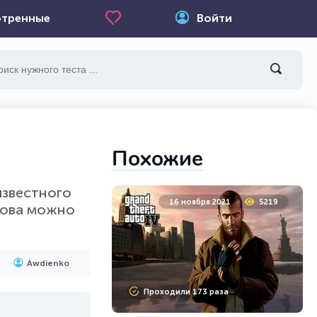
тренные
Войти
Похожие
известного
16 ноября 2021
5219
ехова можно
Awdienko
Проходили 173 раза