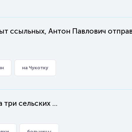
быт ссыльных, Антон Павлович отпра
ин
на Чукотку
три сельских ...
авки
больницы