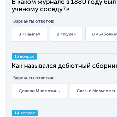
В каком журнале в 1880 году был
учёному соседу?»
Варианты ответов:
В «Лампе»
В «Жуке»
В «Бабочке
13 вопрос
Как назывался дебютный сборни
Варианты ответов:
Дочери Мнемозины
Сказки Мельпоме
14 вопрос