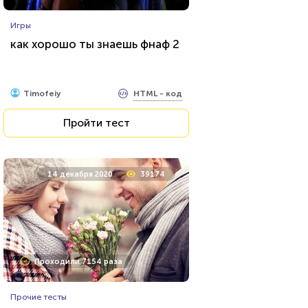
Психология
Игры
Тест: Мизантроп ли вы?
как хорошо ты знаешь фнаф 2
HTML - код
Awdienko
HTML - код
Timofeiy
Пройти тест
Пройти тест
28 января 2021
13691
14 декабря 2020
39174
Проходили 1504 раза
Проходили 7154 раза
География
Прочие тесты
Тест на знание столиц