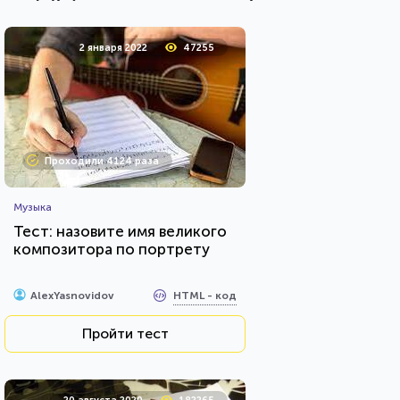
2 января 2022
47255
Проходили 4124 раза
Музыка
Тест: назовите имя великого
композитора по портрету
HTML - код
AlexYasnovidov
Пройти тест