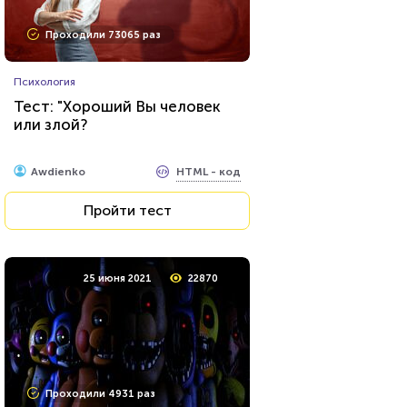
Проходили 9707 раз
Проходили 73065 раз
Психология
Психология
Тест на уникальность: "Что
Тест: "Хороший Вы человек
Вы видите первым?"
или злой?
HTML - код
Awdienko
HTML - код
Awdienko
Пройти тест
Пройти тест
9 августа 2021
27190
25 июня 2021
22870
Проходили 7462 раза
Проходили 4931 раз