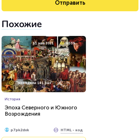
Похожие
11 мая 2021
6039
Проходили 101 раз
История
Эпоха Северного и Южного
Возрождения
HTML - код
p7pk2dxk