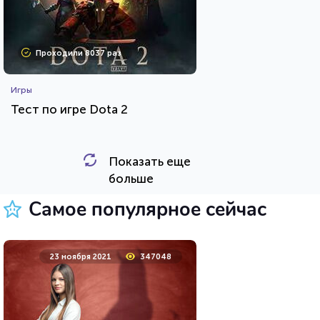
Проходили 8037 раз
Игры
Тест по игре Dota 2
Показать еще
HTML - код
Awdienko
больше
Пройти тест
Самое популярное сейчас
5 октября 2021
27251
23 ноября 2021
347048