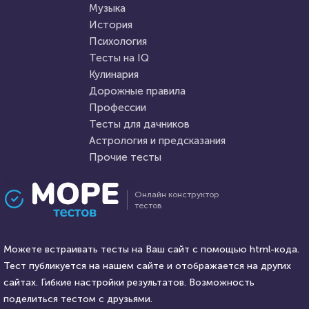
Музыка
HTML - код
AlexYasnovidov
HTML - код
Awdienko
История
Пройти тест
Психология
Пройти тест
Тесты на IQ
Кулинария
Дорожные правила
27 августа 2021
8008
12 декабря 2021
2620
Профессии
Тесты для дачников
Астрология и предсказания
Прочие тесты
Проходили 1178 раз
Проходили 181 раз
Онлайн конструктор
тестов
Прочие тесты
Прочие тесты
Хорошо ли вы знаете
Правда или ложь: тело
голливудских актеров?
Можете встраивать тесты на Ваш сайт с помощью html-кода.
человека
Тест публикуется на нашем сайте и отображается на других
HTML - код
сайтах. Гибкие настройки результатов. Возможность
balynskiy
HTML - код
balynskiy
поделиться тестом с друзьями.