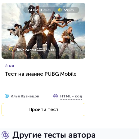
24 июня 2020
59529
Проходили 12117 раз
Игры
Тест на знание PUBG Mobile
HTML - код
Илья Кузнецов
Пройти тест
Другие тесты автора