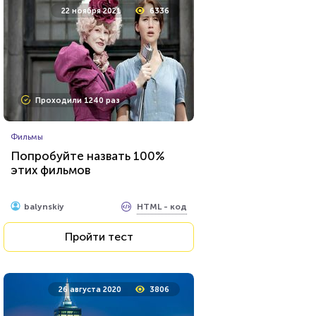
22 ноября 2021
6336
Проходили 1240 раз
Фильмы
Попробуйте назвать 100%
этих фильмов
HTML - код
balynskiy
Пройти тест
26 августа 2020
3806