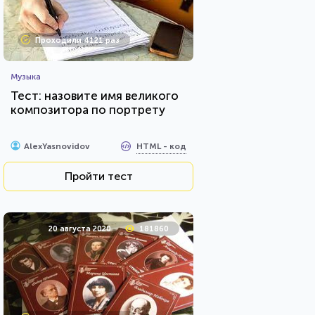
Проходили 4121 раз
Музыка
Тест: назовите имя великого
композитора по портрету
HTML - код
AlexYasnovidov
Пройти тест
20 августа 2020
181860