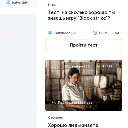
balynskiy
Игры
Тест: на сколько хорошо ты
знаешь игру "Block strike"?
HTML - код
Romik227228
Пройти тест
30 декабря 2021
10692
Проходили 1116 раз
Сериалы
Хорошо ли вы знаете