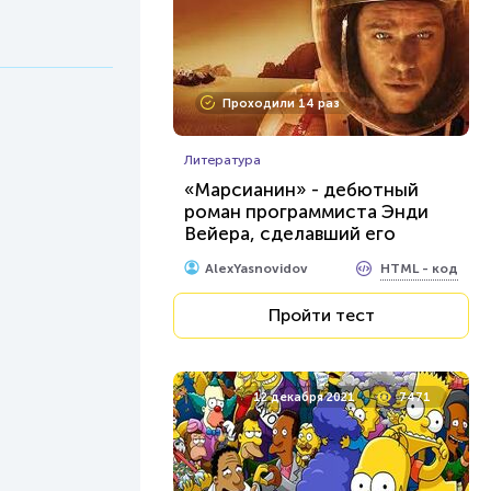
Проходили 14 раз
Литература
«Марсианин» - дебютный
роман программиста Энди
Вейера, сделавший его
богатым и известным
HTML - код
AlexYasnovidov
Пройти тест
12 декабря 2021
7471