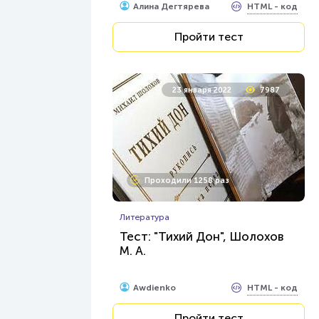
HTML - код
Алина Дегтярева
Пройти тест
23 января 2022
7987
Проходили 1258 раз
Литература
Тест: "Тихий Дон", Шолохов
М. А.
HTML - код
Awdienko
Пройти тест