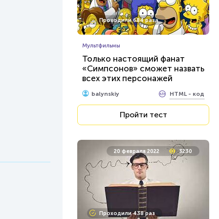
Проходили 684 раза
Мультфильмы
Только настоящий фанат
«Симпсонов» сможет назвать
всех этих персонажей
HTML - код
balynskiy
Пройти тест
20 февраля 2022
3230
Проходили 438 раз