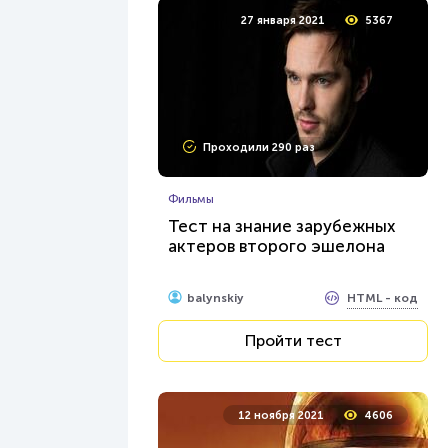
27 января 2021
5367
Проходили 290 раз
Фильмы
Тест на знание зарубежных
актеров второго эшелона
HTML - код
balynskiy
Пройти тест
12 ноября 2021
4606