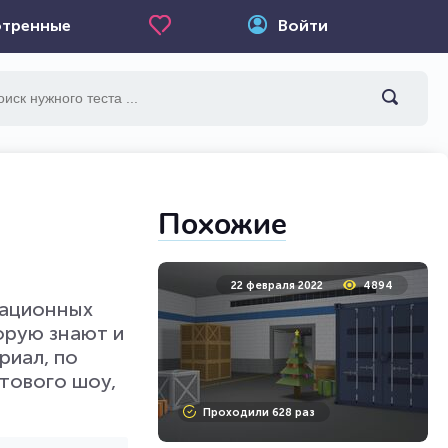
тренные
Войти
Похожие
22 февраля 2022
4894
кационных
орую знают и
риал, по
ьтового шоу,
Проходили 628 раз