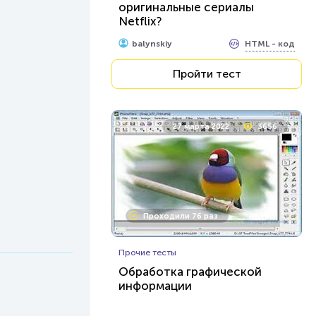
оригинальные сериалы
Netflix?
HTML - код
balynskiy
Пройти тест
27 марта 2022
3656
Проходили 76 раз
Прочие тесты
Обработка графической
информации