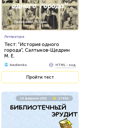
Проходили 797 раз
Литература
Тест: "История одного
города", Салтыков-Щедрин
М. Е.
HTML - код
Awdienko
Пройти тест
10 февраля 2022
17450