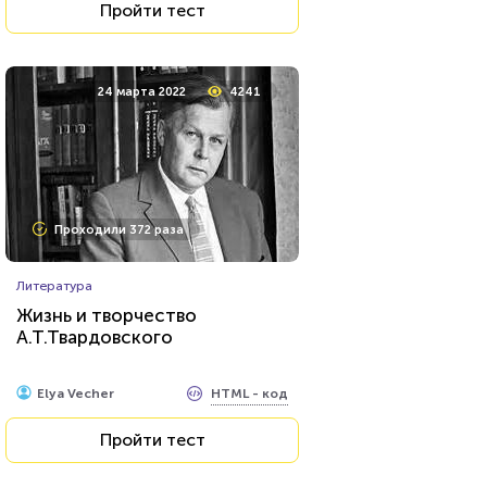
Пройти тест
24 марта 2022
4241
Проходили 372 раза
Литература
Жизнь и творчество
А.Т.Твардовского
HTML - код
Elya Vecher
Пройти тест