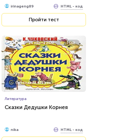
HTML - код
irinageng89
Пройти тест
24 марта 2022
7562
Проходили 821 раз
Литература
Сказки Дедушки Корнея
HTML - код
nika