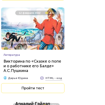
12 февраля 2022
6721
Проходили 689 раз
Литература
Викторина по «Сказке о попе
и о работнике его Балде»
А.С.Пушкина
HTML - код
Дарья Юдина
Пройти тест