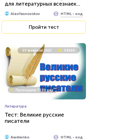
для литературных всезнаек...
HTML - код
AlexYasnovidov
Пройти тест
15 февраля 2022
53605
Проходили 7539 раз
Литература
Тест: Великие русские
писатели
HTML - код
Awdienko