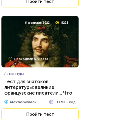
Пройти тест
6 февраля 2022
8221
Проходили 572 раза
Литература
Тест для знатоков
литературы: великие
французские писатели... Что
вы знаете о них и об их
HTML - код
AlexYasnovidov
творчестве?
Пройти тест