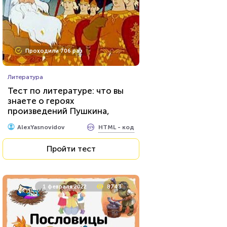
Проходили 706 раз
Литература
Тест по литературе: что вы
знаете о героях
произведений Пушкина,
включая и его сказки?
HTML - код
AlexYasnovidov
Пройти тест
1 февраля 2022
8743