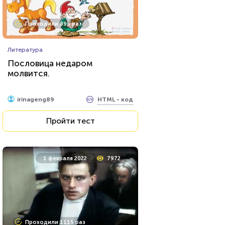
Проходили 895 раз
Литература
Пословица недаром
молвится.
HTML - код
irinageng89
Пройти тест
1 февраля 2022
7972
Проходили 1115 раз