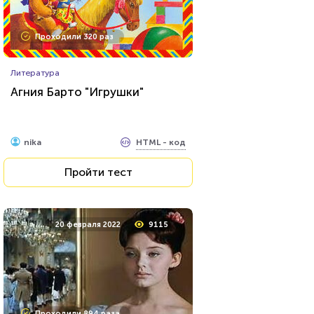
Проходили 320 раз
Литература
Агния Барто "Игрушки"
HTML - код
nika
Пройти тест
20 февраля 2022
9115
Проходили 894 раза