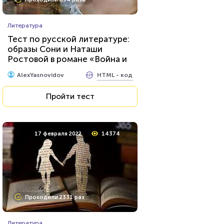
Литература
Тест по русской литературе:
образы Сони и Наташи
Ростовой в романе «Война и
мир»
HTML - код
AlexYasnovidov
Пройти тест
17 февраля 2022
14374
Проходили 2331 раз
Литература