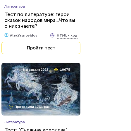
Литература
Тест по литературе: герои
сказок народов мира...Что вы
о них знаете?
HTML - код
AlexYasnovidov
Пройти тест
8 февраля 2022
10675
Проходили 1731 раз
Литература
Тест: "Снежная королева",