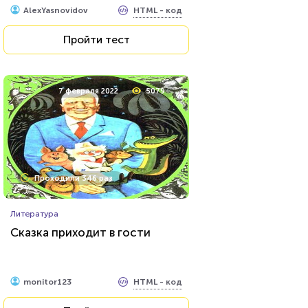
HTML - код
AlexYasnovidov
Пройти тест
7 февраля 2022
5079
Проходили 346 раз
Литература
Сказка приходит в гости
HTML - код
monitor123