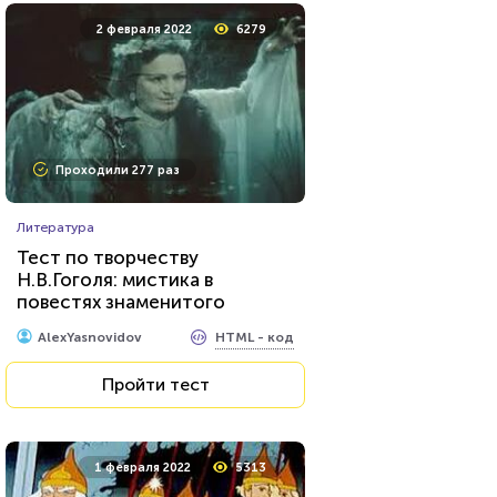
2 февраля 2022
6279
Проходили 277 раз
Литература
Тест по творчеству
Н.В.Гоголя: мистика в
повестях знаменитого
прозаика. Что вам об этом
HTML - код
AlexYasnovidov
известно?
Пройти тест
1 февраля 2022
5313