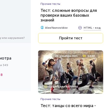
Прочие тесты
Тест: сложные вопросы для
проверки ваших базовых
знаний
HTML - код
AlexYasnovidov
Пройти тест
у или нарушение?
26 декабря 2021
5449
мотра
ми 349
8
Проходили 462 раза
Прочие тесты
Тест: танцы со всего мира -