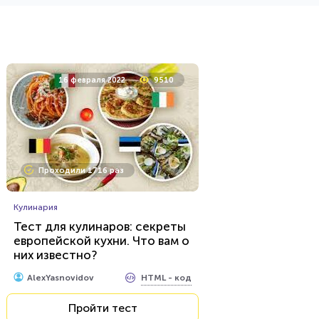
5 сентября 2020
11348
16 февраля 2022
9510
Проходили 1428 раз
Проходили 1716 раз
Фильмы
Тест по киновселенной
Marvel
Кулинария
Тест для кулинаров: секреты
европейской кухни. Что вам о
HTML - код
Илья Кузнецов
них известно?
Пройти тест
HTML - код
AlexYasnovidov
Пройти тест