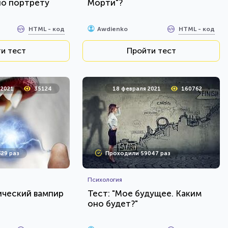
по портрету
Морти"?
HTML - код
HTML - код
Awdienko
и тест
Пройти тест
 2021
35124
18 февраля 2021
160762
29 раз
Проходили 59047 раз
Психология
ический вампир
Тест: "Мое будущее. Каким
оно будет?"