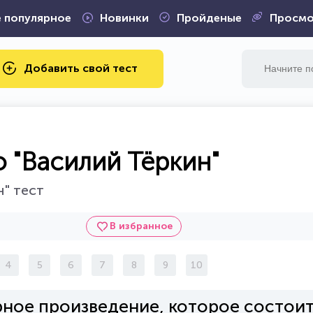
 популярное
Новинки
Пройденые
Просмо
Добавить свой тест
 "Василий Тёркин"
" тест
В избранное
4
5
6
7
8
9
10
рное произведение, которое состоит