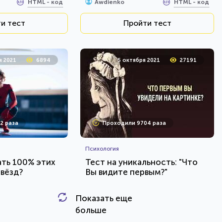
HTML - код
HTML - код
Awdienko
и тест
Пройти тест
я 2021
6894
5 октября 2021
27191
2 раза
Проходили 9704 раза
Психология
ть 100% этих
Тест на уникальность: "Что
звёзд?
Вы видите первым?"
Показать еще
HTML - код
HTML - код
Awdienko
больше
и тест
Пройти тест