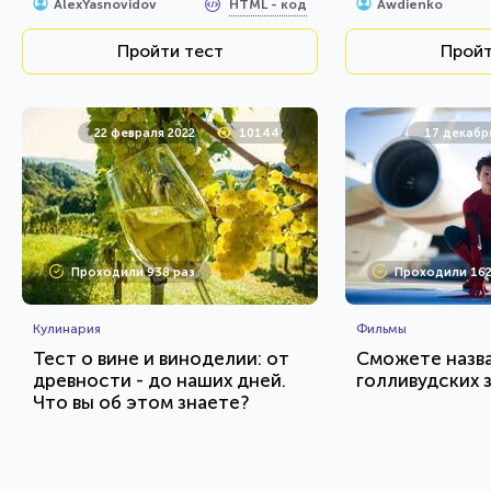
HTML - код
AlexYasnovidov
Awdienko
известны?
Пройти тест
Пройт
22 февраля 2022
10144
17 декабр
Проходили 938 раз
Проходили 162
Кулинария
Фильмы
Тест о вине и виноделии: от
Сможете назва
древности - до наших дней.
голливудских 
Что вы об этом знаете?
HTML - код
AlexYasnovidov
balynskiy
Пройти тест
Пройт