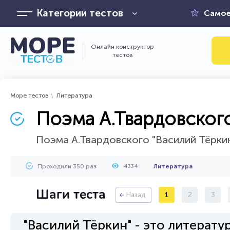
Категории тестов
Самое
Онлайн конструктор
тестов
Море тестов
Литература
Поэма А.Твардовского
Поэма А.Твардовского "Василий Тёркин
Проходили 350 раз
Литература
4334
Шаги теста
1
2
3
Назад
"Василий Тёркин" - это литерату