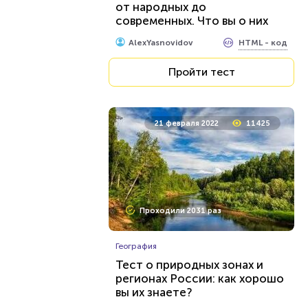
от народных до
современных. Что вы о них
знаете?
HTML - код
AlexYasnovidov
Пройти тест
21 февраля 2022
11425
Проходили 2031 раз
География
Тест о природных зонах и
регионах России: как хорошо
вы их знаете?