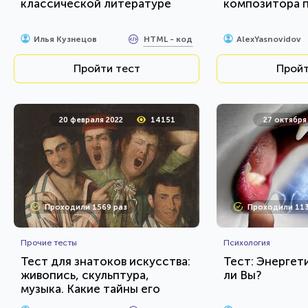
классической литературе
композитора 
HTML - код
Илья Кузнецов
AlexYasnovidov
Пройти тест
Пройт
20 февраля 2022
14151
27 октября
Проходили 1569 раз
Проходили 113
Прочие тесты
Психология
Тест для знатоков искусства:
Тест: Энергет
живопись, скульптура,
ли Вы?
музыка. Какие тайны его
великих творцов вам