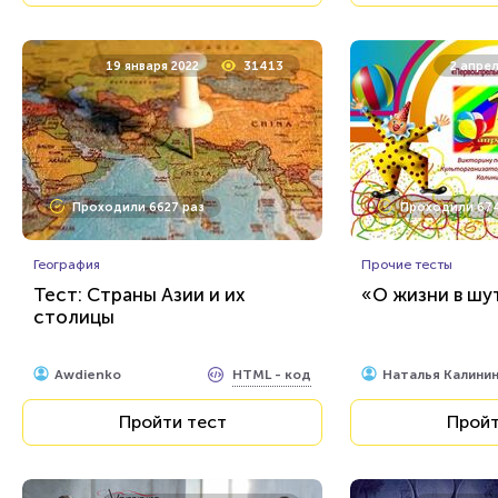
19 января 2022
31413
2 апрел
Проходили 6627 раз
Проходили 674
География
Прочие тесты
Тест: Страны Азии и их
«О жизни в шут
столицы
HTML - код
Awdienko
Наталья Калини
Пройти тест
Пройт