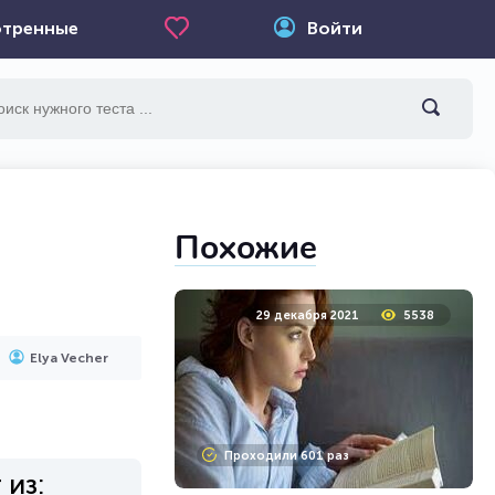
тренные
Войти
Похожие
29 декабря 2021
5538
Elya Vecher
Проходили 601 раз
 из: