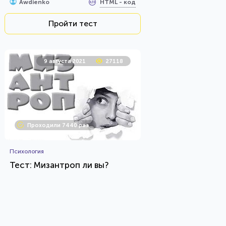
HTML - код
Awdienko
Пройти тест
9 августа 2021
27118
Проходили 7440 раз
Психология
Тест: Мизантроп ли вы?
HTML - код
Awdienko
Пройти тест