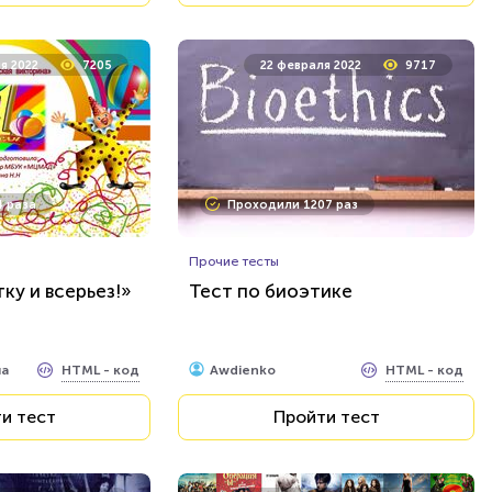
я 2022
7205
22 февраля 2022
9717
 раза
Проходили 1207 раз
Прочие тесты
ку и всерьез!»
Тест по биоэтике
HTML - код
HTML - код
на
Awdienko
и тест
Пройти тест