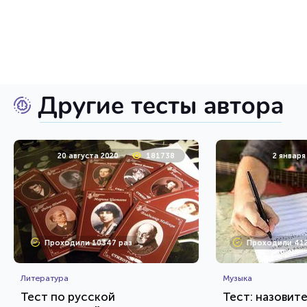
Другие тесты автора
20 августа 2020
181738
2 января
Проходили 10347 раз
Проходили 412
Литература
Музыка
Тест по русской
Тест: назовит