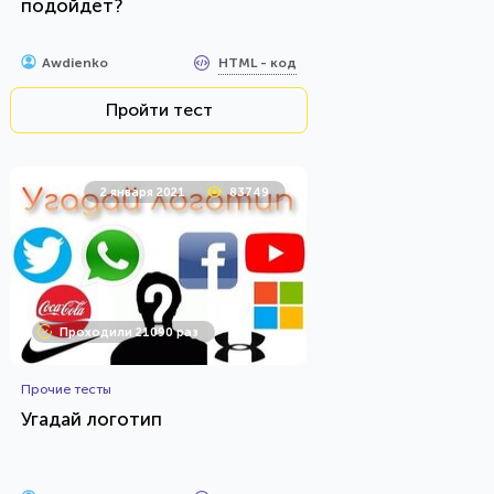
подойдет?
HTML - код
Awdienko
Пройти тест
2 января 2021
83749
Проходили 21090 раз
Прочие тесты
Угадай логотип