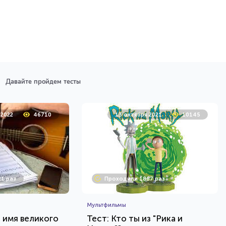
Давайте пройдем тесты
 2022
46710
13 октября 2021
10145
1 раз
Проходили 1867 раз
Мультфильмы
е имя великого
Тест: Кто ты из "Рика и