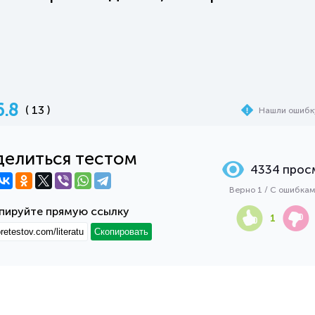
6.8
( 13 )
Нашли ошибк
елиться тестом
4334 прос
Верно 1 / С ошибка
пируйте прямую ссылку
1
Скопировать