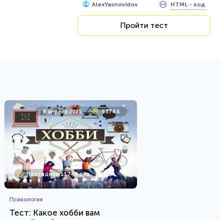
HTML - код
AlexYasnovidov
Пройти тест
8 апреля 2021
53744
Проходили 11748 раз
Психология
Тест: Какое хобби вам