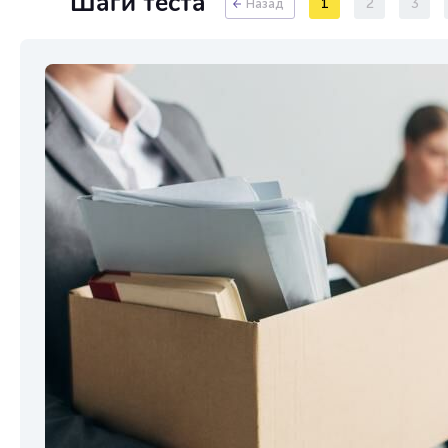
Шаги теста
1
2
3
Назад