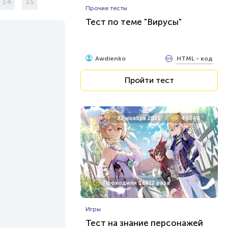
14
15
Прочие тесты
Тест по теме "Вирусы"
HTML - код
Awdienko
Пройти тест
22 ноября 2021
40348
Проходили 12822 раза
Игры
Тест на знание персонажей