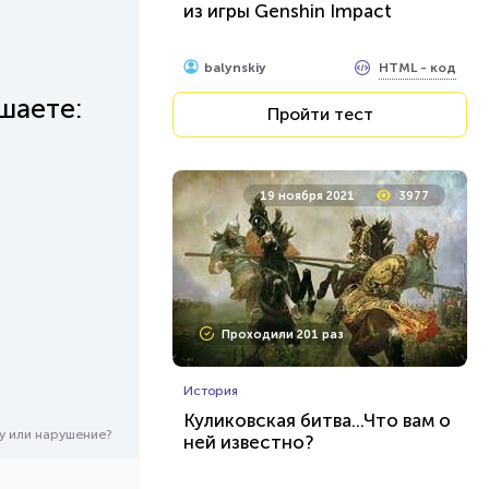
из игры Genshin Impact
HTML - код
balynskiy
шаете:
Пройти тест
19 ноября 2021
3977
Проходили 201 раз
История
Куликовская битва...Что вам о
у или нарушение?
ней известно?