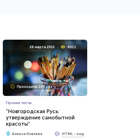
Пройти тест
28 января 2022
8289
28 марта 2022
4011
Проходили 815 раз
Проходили 167 раз
Тесты для дачников
Тест: АПК
(Агропромышленный
Прочие тесты
комплекс)
"Новгородская Русь:
утверждение самобытной
HTML - код
Awdienko
красоты"
Пройти тест
HTML - код
Алекса Князева