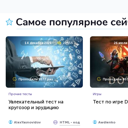
Пройти тест
Пройт
Самое популярное се
24 марта 2022
6251
24 марта
14 декабря 2021
28955
26 июля
Проходили 248 раз
Проходили 460
Проходили 9077 раз
Проходили 803
Игры
Прочие тесты
Математика Ребусы 1 Класс
Насколько хо
Прочие тесты
«Реал Мадрид
Игры
Увлекательный тест на
Тест по игре D
кругозор и эрудицию
HTML - код
Rebus.wess
Дмитрий Игитов
Пройти тест
Пройт
HTML - код
AlexYasnovidov
Awdienko