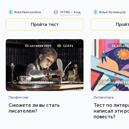
HTML - код
AlexYasnovidov
Илья Кузнецов
Пройти тест
Пройт
30 октября 2020
12441
31 декабр
Проходили 1016 раз
Проходили 862
Профессии
Литература
Сможете ли вы стать
Тест по литер
писателем?
написал эти р
повесть?
HTML - код
Илья Кузнецов
AlexYasnovidov