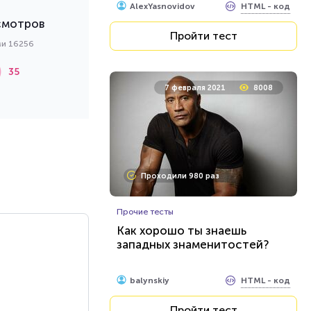
HTML - код
AlexYasnovidov
смотров
Пройти тест
ми 16256
35
7 февраля 2021
8008
Проходили 980 раз
Прочие тесты
Как хорошо ты знаешь
западных знаменитостей?
HTML - код
balynskiy
Пройти тест