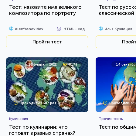
Тест: назовите имя великого
Тест по русск
композитора по портрету
классической
HTML - код
AlexYasnovidov
Илья Кузнецов
Пройти тест
Пройт
10 февраля 2022
8178
14 сентябр
Проходили 1307 раз
Проходили 721
Кулинария
Прочие тесты
Тест по кулинарии: что
Тест по общи
готовят в разных странах?