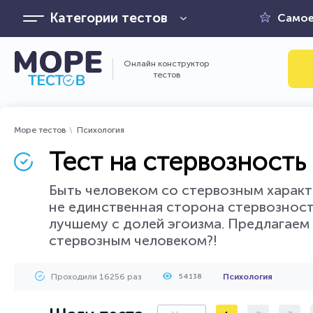
Категории тестов
Самое
Онлайн конструктор
тестов
Море тестов
Психология
Тест на стервозность
Быть человеком со стервозным характе
не единственная сторона стервозности
лучшему с долей эгоизма. Предлагаем 
стервозным человеком?!
Проходили 16256 раз
Психология
54138