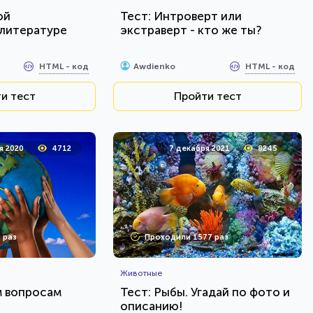
ой
Тест: Интроверт или
 литературе
экстраверт - кто же ты?
HTML - код
HTML - код
Awdienko
и тест
Пройти тест
я 2020
4712
7 декабря 2021
8245
 раз
Проходили 1577 раз
Животные
м вопросам
Тест: Рыбы. Угадай по фото и
описанию!