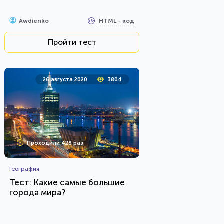
HTML - код
Awdienko
Пройти тест
26 августа 2020
3804
Проходили 428 раз
География
Тест: Какие самые большие
города мира?
HTML - код
Илья Кузнецов