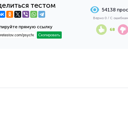
елиться тестом
54138 про
Верно 0 / С ошибка
пируйте прямую ссылку
68
Скопировать