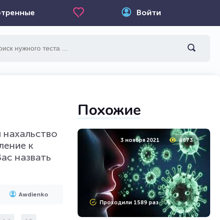
тренные
Войти
Похожие
и нахальство
3 ноября 2021
8873
ление к
Вас назвать
Awdienko
Проходили 1589 раз