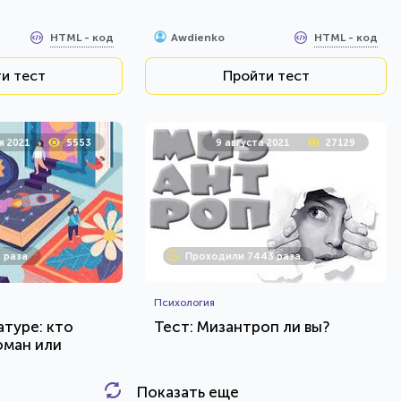
HTML - код
HTML - код
Awdienko
и тест
Пройти тест
я 2021
5553
9 августа 2021
27129
 раза
Проходили 7443 раза
Психология
атуре: кто
Тест: Мизантроп ли вы?
оман или
Показать еще
HTML - код
HTML - код
Awdienko