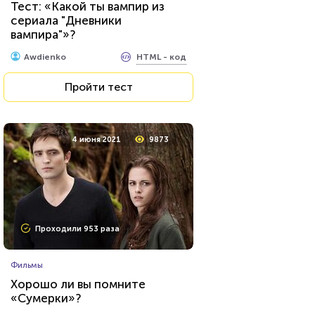
Тест: «Какой ты вампир из
сериала "Дневники
вампира"»?
HTML - код
Awdienko
HTML - код
Awdienko
Пройти тест
Пройти тест
24 марта 2021
64449
4 июня 2021
9873
Проходили 22948 раз
Проходили 953 раза
Прочие тесты
Фильмы
Угадай футболиста по фото!
Хорошо ли вы помните
«Сумерки»?