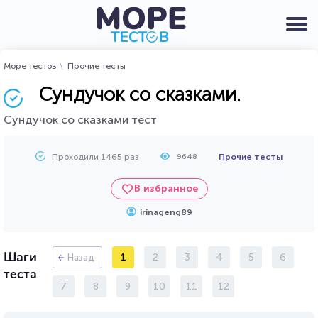
Море тестов
Прочие тесты
Сундучок со сказками.
Сундучок со сказками тест
Проходили 1465 раз
Прочие тесты
9648
В избранное
irinageng89
Шаги
1
2
3
4
5
6
Назад
теста
7
8
9
10
11
12