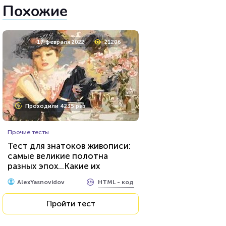
Похожие
17 февраля 2022
21206
Проходили 4235 раз
Прочие тесты
Тест для знатоков живописи:
самые великие полотна
разных эпох...Какие их
секреты вы знаете?
HTML - код
AlexYasnovidov
Пройти тест