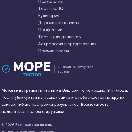
Пройти тест
Психология
Пройти тест
Тесты на IQ
Кулинария
Дорожные правила
28 марта 2022
4016
2 января 2021
4873
Профессии
Тесты для дачников
Астрология и предсказания
Прочие тесты
Проходили 167 раз
Проходили 123 раза
Онлайн конструктор
тестов
Прочие тесты
Психология
"Новгородская Русь:
Вы оптимист или пессимист?
утверждение самобытной
Можете встраивать тесты на Ваш сайт с помощью html-кода.
красоты"
Тест публикуется на нашем сайте и отображается на других
HTML - код
сайтах. Гибкие настройки результатов. Возможность
Алекса Князева
HTML - код
Илья Кузнецов
поделиться тестом с друзьями.
Пройти тест
Пройти тест
© 2026 Все права защищены.
Эл. почта info@moretestov.com