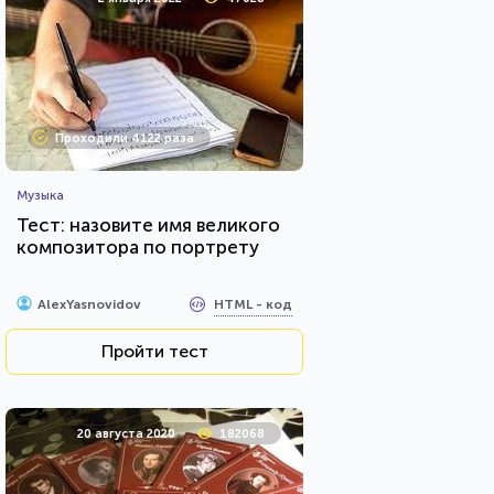
Проходили 4122 раза
Музыка
Тест: назовите имя великого
композитора по портрету
HTML - код
AlexYasnovidov
Пройти тест
20 августа 2020
182068