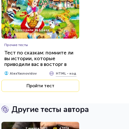
Проходили 354 раза
Прочие тесты
Тест по сказкам: помните ли
вы истории, которые
приводили вас в восторг в
детстве?
HTML - код
AlexYasnovidov
Пройти тест
Другие тесты автора
2 января 2022
47028