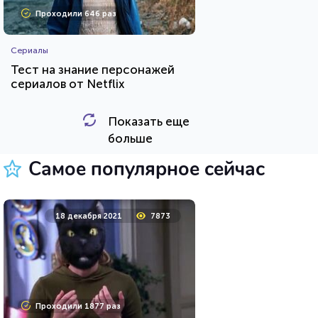
Проходили 646 раз
Сериалы
Тест на знание персонажей
сериалов от Netflix
Показать еще
HTML - код
balynskiy
больше
Пройти тест
Самое популярное сейчас
15 февраля 2022
53611
18 декабря 2021
7873
Проходили 7539 раз
Проходили 1877 раз