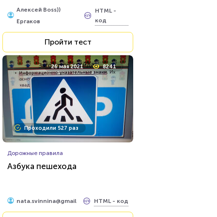
Алексей Boss))
HTML -
код
Ергаков
Пройти тест
26 мая 2021
8241
Проходили 527 раз
Дорожные правила
Азбука пешехода
HTML - код
nata.svinnina@gmail