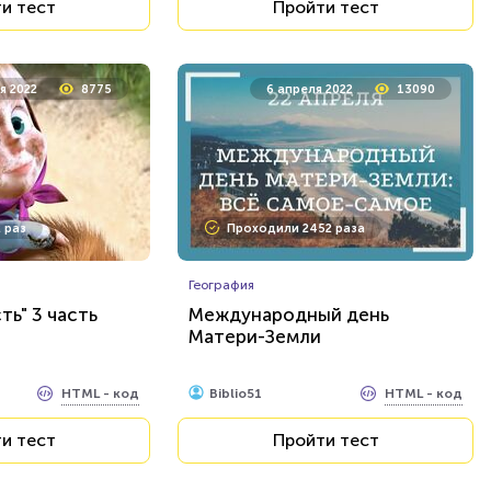
и тест
Пройти тест
я 2022
8775
6 апреля 2022
13090
 раз
Проходили 2452 раза
География
ть" 3 часть
Международный день
Матери-Земли
HTML - код
HTML - код
Biblio51
и тест
Пройти тест