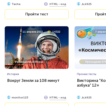
HTML - код
Tacha
,b,k925
Пройти тест
Пройт
11 апреля 2022
14322
7 апрел
Проходили 2235 раз
Проходили 570
История
Прочие тесты
Вокруг Земли за 108 минут
Викторина "К
азбука" 12+
HTML - код
monitor123
,b,k925