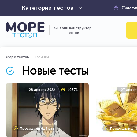
Категории тестов
Самое
Онлайн конструктор
тестов
Море тестов
Новинки
Новые тесты
28 апреля 2022
10371
27 апрел
Проходили 815 раз
Проходили 146