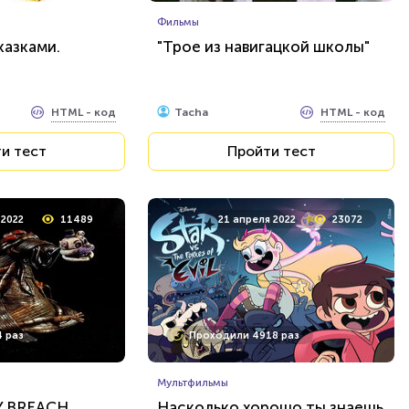
Фильмы
казками.
"Трое из навигацкой школы"
HTML - код
HTML - код
Tacha
и тест
Пройти тест
 2022
11489
21 апреля 2022
23072
 раз
Проходили 4918 раз
Мультфильмы
Y BREACH
Насколько хорошо ты знаешь