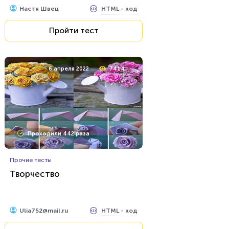
HTML - код
Настя Швец
Пройти тест
6 апреля 2022
7414
Проходили 442 раза
Прочие тесты
Творчество
HTML - код
Ulia752@mail.ru