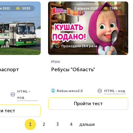
я 2022
5930
2 апреля 2022
7571
 раза
Проходили 264 раза
Игры
распорт
Ребусы "Область"
HTML - код
Rebus.wess2.0
HTML -
код
Пройти тест
и тест
1
2
3
4
дальше