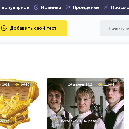
 популярное
Новинки
Пройденые
Просмо
Добавить свой тест
я 2022
9640
26 апреля 2022
21984
5 раз
Проходили 1542 раза