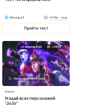
HTML - код
Nikolay13
Пройти тест
14 апреля 2022
14839
Проходили 2893 раза
Аниме
Угадай всех персонажей
"JoJo"