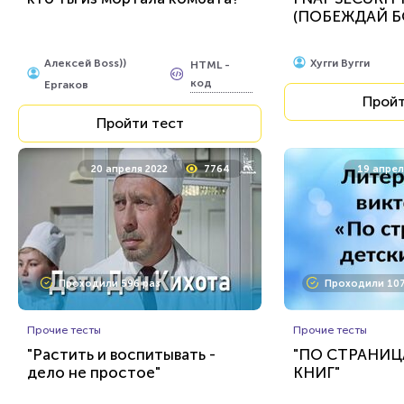
(ПОБЕЖДАЙ Б
Алексей Boss))
Хугги Вугги
HTML -
код
Ергаков
Пройт
Пройти тест
20 апреля 2022
7764
19 апрел
Проходили 596 раз
Проходили 107
Прочие тесты
Прочие тесты
"Растить и воспитывать -
"ПО СТРАНИЦ
дело не простое"
КНИГ"