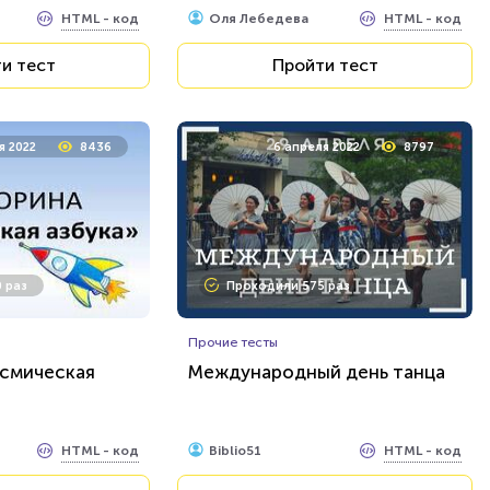
HTML - код
HTML - код
Оля Лебедева
и тест
Пройти тест
я 2022
8436
6 апреля 2022
8797
 раз
Проходили 575 раз
Прочие тесты
осмическая
Международный день танца
HTML - код
HTML - код
Biblio51