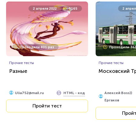
2 апреля 2022
5165
2 апрел
Проходили 801 раз
Проходили 362
Прочие тесты
Прочие тесты
Разные
Московский Т
HTML - код
Ulia752@mail.ru
Алексей Boss))
Ергаков
Пройти тест
Пройт