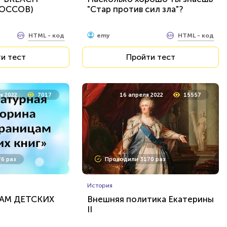
ОССОВ)
"Стар против сил зла"?
HTML - код
HTML - код
emy
и тест
Пройти тест
я 2022
7017
16 апреля 2022
15557
6 раз
Проходили 3170 раз
История
АМ ДЕТСКИХ
Внешняя политика Екатерины
II