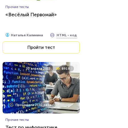
Прочие тесты
«Весёлый Первомай»
HTML - код
Наталья Калинина
Пройти тест
20 апреля 2022
8919
Проходили 2102 раза
Прочие тесты
Тест по информатике.