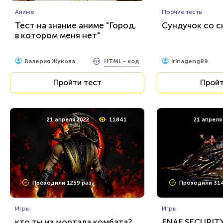
Аниме
Прочие тесты
Тест на знание аниме "Город,
Сундучок со с
в котором меня нет"
HTML - код
Валерия Жукова
irinageng89
Пройти тест
Пройт
21 апреля 2022
11841
21 апреля
Проходили 1259 раз
Проходили 314
Игры
Игры
кто ты из мортала комбата?
FNAF SECURIT