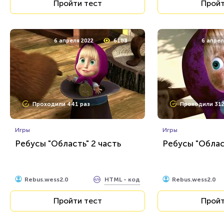
Пройти тест
Пройт
6 апреля 2022
6103
6 апрел
Проходили 441 раз
Проходили 312
Игры
Игры
Ребусы "Область" 2 часть
Ребусы "Облас
HTML - код
Rebus.wess2.0
Rebus.wess2.0
Пройти тест
Пройт