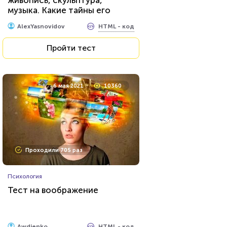
живопись, скульптура,
музыка. Какие тайны его
великих творцов вам
HTML - код
AlexYasnovidov
известны?
Пройти тест
6 мая 2021
10360
Проходили 705 раз
Психология
Тест на воображение
HTML - код
Awdienko