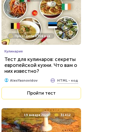
Проходили 11746 раз
Проходили 1716 раз
Психология
Кулинария
Тест: Какое хобби вам
Тест для кулинаров: секреты
подойдет?
европейской кухни. Что вам о
них известно?
HTML - код
Awdienko
HTML - код
AlexYasnovidov
Пройти тест
Пройти тест
17 декабря 2021
6893
19 января 2022
31412