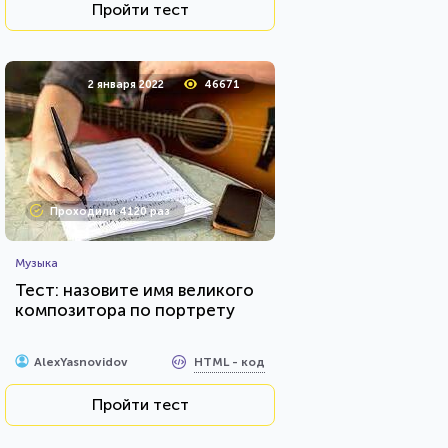
Пройти тест
2 января 2022
46671
Проходили 4120 раз
Музыка
Тест: назовите имя великого
композитора по портрету
HTML - код
AlexYasnovidov
Пройти тест