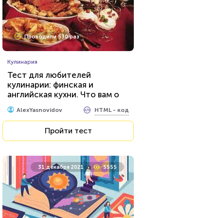
Проходили 530 раз
Кулинария
Тест для любителей
кулинарии: финская и
английская кухни. Что вам о
них известно?
HTML - код
AlexYasnovidov
Пройти тест
31 декабря 2021
5555