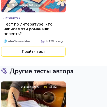
Проходили 862 раза
Литература
Тест по литературе: кто
написал эти роман или
повесть?
HTML - код
AlexYasnovidov
Пройти тест
Другие тесты автора
2 января 2022
46862