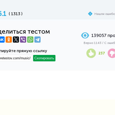
6.1
( 1313 )
Нашли ошибк
елиться тестом
139057 пр
Верно 1143 / С оши
пируйте прямую ссылку
237
Скопировать