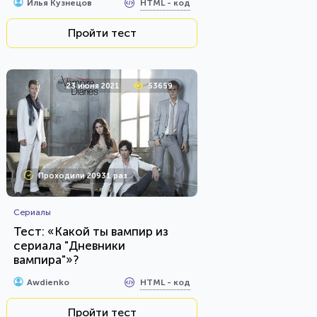
HTML - код
Илья Кузнецов
Пройти тест
23 июня 2021
53659
Проходили 20931 раз
Сериалы
Тест: «Какой ты вампир из
сериала "Дневники
вампира"»?
HTML - код
Awdienko
Пройти тест