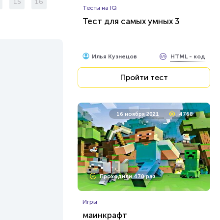
15
16
Тесты на IQ
Тест для самых умных 3
HTML - код
Илья Кузнецов
Пройти тест
16 ноября 2021
4768
Проходили 470 раз
Игры
маинкрафт