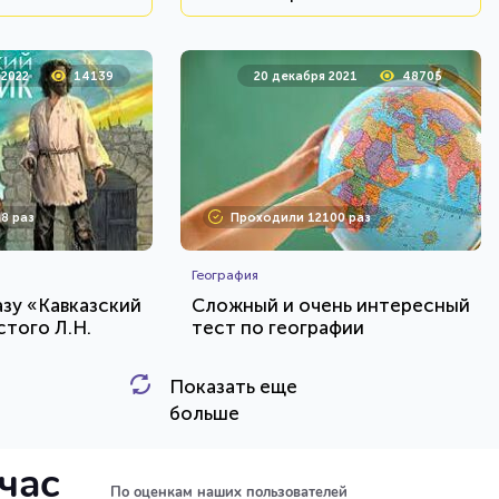
 2022
14139
20 декабря 2021
48705
8 раз
Проходили 12100 раз
География
азу «Кавказский
Сложный и очень интересный
стого Л.Н.
тест по географии
Показать еще
HTML - код
HTML - код
AlexYasnovidov
больше
и тест
Пройти тест
йчас
По оценкам наших пользователей