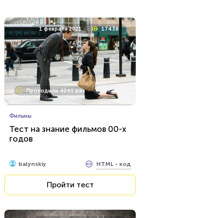
16 октября 2020
16081
1 февраля 2021
17438
Проходили 1587 раз
Проходили 4241 раз
Тесты на IQ
Тест для самых умных
Фильмы
Тест на знание фильмов 00-х
годов
HTML - код
Илья Кузнецов
Пройти тест
HTML - код
balynskiy
Пройти тест