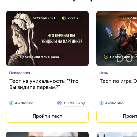
11 ноября 2021
5252
18 августа 
5 октября 2021
27213
26 июля
Проходили 157 раз
Проходили 206
Проходили 9704 раза
Проходили 803
Музыка
Правописание
Стинг - человек-легенда,
Тест: Приставк
любимец всех возрастов и
Психология
Игры
всех континентов
Тест на уникальность: "Что
Тест по игре D
Вы видите первым?"
HTML - код
AlexYasnovidov
Awdienko
Пройти тест
Пройт
HTML - код
Awdienko
Awdienko
Пройти тест
Пройт