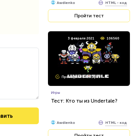
HTML - код
Awdienko
Пройти тест
3 февраля 2021
106560
Проходили 34251 раз
Игры
Тест: Кто ты из Undertale?
HTML - код
Awdienko
Пройти тест