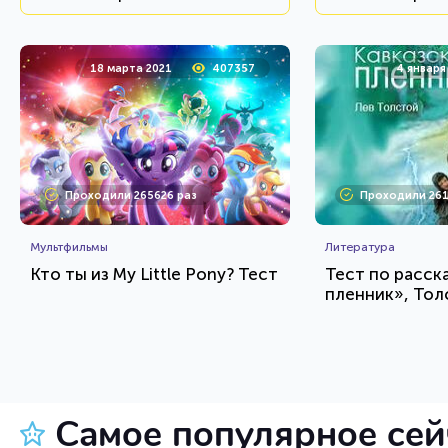
18 марта 2021
407357
4 января
Проходили 265626 раз
Проходили 261
Мультфильмы
Литература
Кто ты из My Little Pony? Тест
Тест по расск
пленник», Тол
HTML - код
Awdienko
Awdienko
Пройти тест
Пройт
Самое популярное се