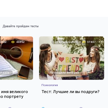
Давайте пройдем тесты
 2022
46952
20 февраля 2022
37407
2 раза
Проходили 8840 раз
Психология
е имя великого
Тест: Лучшие ли вы подруги?
по портрету