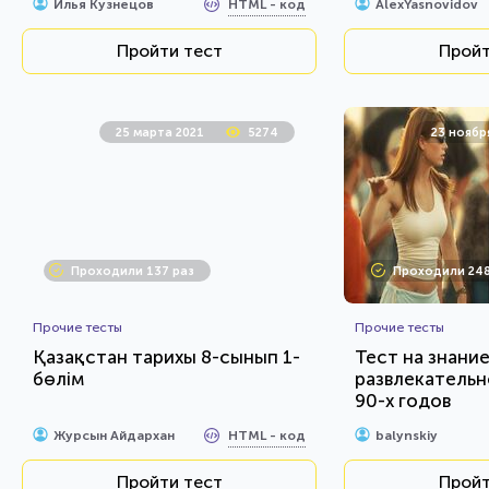
HTML - код
Илья Кузнецов
AlexYasnovidov
Пройти тест
Пройт
25 марта 2021
5274
23 ноябр
Проходили 137 раз
Проходили 248
Прочие тесты
Прочие тесты
Қазақстан тарихы 8-сынып 1-
Тест на знани
бөлім
развлекательн
90-х годов
HTML - код
Журсын Айдархан
balynskiy
Пройти тест
Пройт