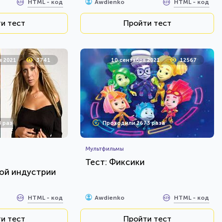
HTML - код
HTML - код
Awdienko
и тест
Пройти тест
я 2021
3741
10 сентября 2021
12567
 раз
Проходили 2673 раза
Мультфильмы
е
Тест: Фиксики
ой индустрии
HTML - код
HTML - код
Awdienko
и тест
Пройти тест