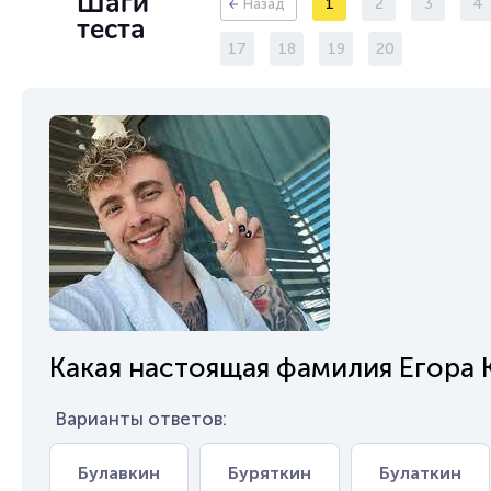
Шаги
1
2
3
4
Назад
теста
17
18
19
20
Какая настоящая фамилия Егора 
Варианты ответов:
Булавкин
Буряткин
Булаткин