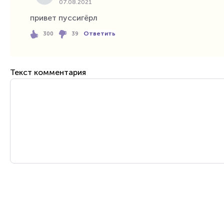
07.08.2021
привет пуссигёрл
Ответить
300
39
Текст комментария