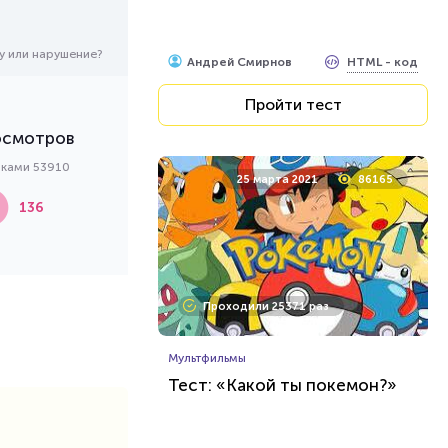
у или нарушение?
HTML - код
Андрей Смирнов
Пройти тест
осмотров
бками 53910
25 марта 2021
86165
136
Проходили 25371 раз
Мультфильмы
Тест: «Какой ты покемон?»