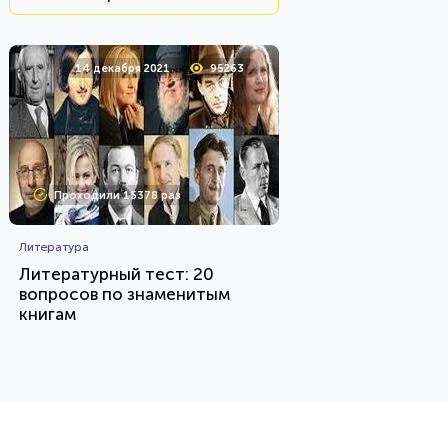
14 декабря 2021
95263
Проходили 15378 раз
Литература
Литературный тест: 20
вопросов по знаменитым
книгам
HTML - код
AlexYasnovidov
Пройти тест