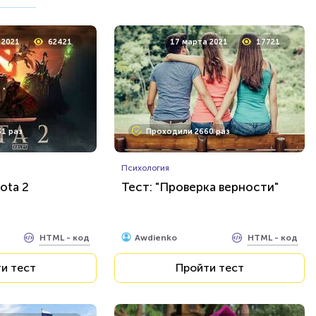
2021
110199
1 апреля 2021
18289
 2021
62421
17 марта 2021
17721
33 раза
Проходили 2419 раз
1 раз
Проходили 2660 раз
История
и пре / при
Очень сложный тест: "СССР"
Психология
ota 2
Тест: "Проверка верности"
HTML - код
HTML - код
Awdienko
и тест
Пройти тест
HTML - код
HTML - код
Awdienko
и тест
Пройти тест