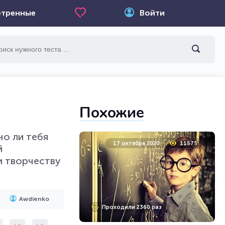
тренные
Войти
Похожие
но ли тебя
17 октября 2020
11575
й
и творчеству
Awdienko
Проходили 2360 раз