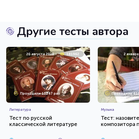
Другие тесты автора
20 августа 2020
181962
2 января
Проходили 10347 раз
Проходили 412
Литература
Музыка
Тест по русской
Тест: назовит
классической литературе
композитора 