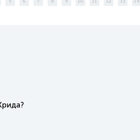
5
6
7
8
9
10
11
12
13
14
Крида?