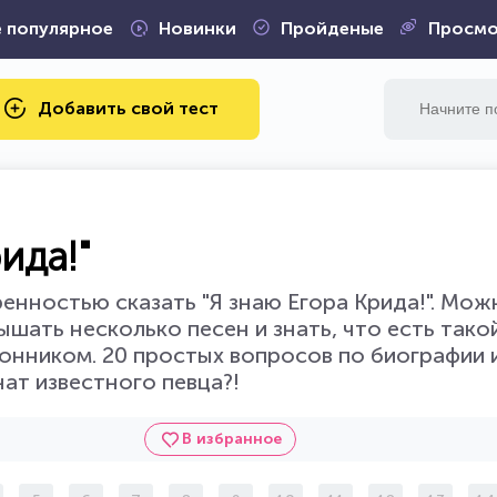
 популярное
Новинки
Пройденые
Просмо
Добавить свой тест
ида!"
енностью сказать "Я знаю Егора Крида!". Мож
шать несколько песен и знать, что есть тако
лонником. 20 простых вопросов по биографии 
нат известного певца?!
В избранное