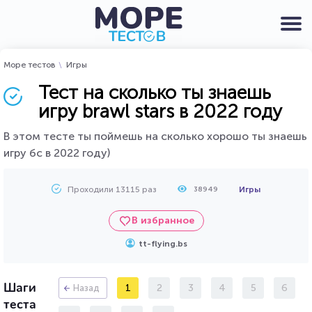
Море тестов
Игры
Тест на сколько ты знаешь
игру brawl stars в 2022 году
В этом тесте ты поймешь на сколько хорошо ты знаешь
игру бс в 2022 году)
Проходили 13115 раз
Игры
38949
В избранное
tt-flying.bs
Шаги
1
2
3
4
5
6
Назад
теста