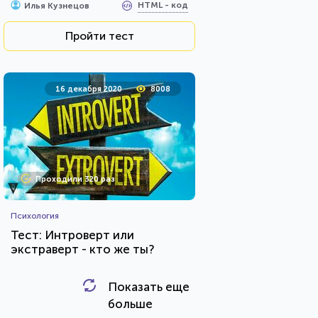
HTML - код
Илья Кузнецов
Пройти тест
16 декабря 2020
8008
Проходили 320 раз
Психология
Тест: Интроверт или
экстраверт - кто же ты?
Показать еще
HTML - код
Awdienko
больше
Пройти тест