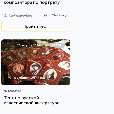
композитора по портрету
HTML - код
AlexYasnovidov
Пройти тест
20 августа 2020
181874
Проходили 10347 раз
Литература
Тест по русской
классической литературе