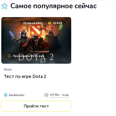
Самое популярное сейчас
23 марта 2021
219800
26 июля 2021
62408
Проходили 74649 раз
Проходили 8031 раз
Психология
Игры
Тест на умственную
Тест по игре Dota 2
отсталость
HTML - код
Awdienko
HTML - код
Awdienko
Пройти тест
Пройти тест