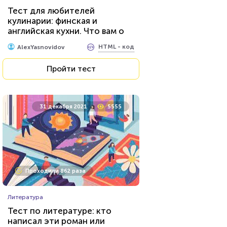
Тест для любителей
кулинарии: финская и
английская кухни. Что вам о
них известно?
HTML - код
AlexYasnovidov
Пройти тест
31 декабря 2021
5555
Проходили 862 раза
Литература
Тест по литературе: кто
написал эти роман или