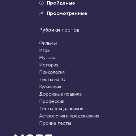
Пройденые
Проходили 7445 раз
Просмотренные
Проходили 815 раз
Психология
Рубрики тестов
Тесты для дачников
Тест: Мизантроп ли вы?
Тест: АПК
Фильмы
(Агропромышленный
Игры
комплекс)
Музыка
HTML - код
Awdienko
HTML - код
Awdienko
История
Пройти тест
Психология
Пройти тест
Тесты на IQ
Кулинария
Дорожные правила
31 марта 2021
224010
23 июня 2021
53637
Профессии
Тесты для дачников
Астрология и предсказания
Прочие тесты
Проходили 43426 раз