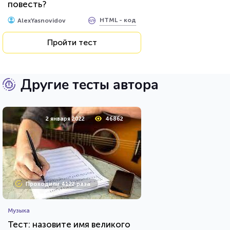
повесть?
HTML - код
AlexYasnovidov
Пройти тест
Другие тесты автора
2 января 2022
46862
Проходили 4122 раза
Музыка
Тест: назовите имя великого