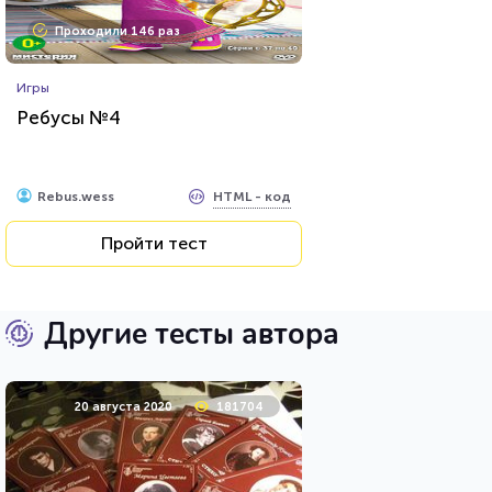
Проходили 146 раз
Игры
Ребусы №4
HTML - код
Rebus.wess
Пройти тест
Другие тесты автора
20 августа 2020
181704