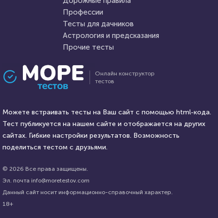
Дорожные правила
2 апреля 2022
7203
Профессии
Тесты для дачников
Астрология и предсказания
Прочие тесты
Проходили 21090 раз
Проходили 674 раза
Онлайн конструктор
тестов
Прочие тесты
Прочие тесты
Угадай логотип
«О жизни в шутку и всерьез!»
Можете встраивать тесты на Ваш сайт с помощью html-кода.
Тест публикуется на нашем сайте и отображается на других
HTML - код
сайтах. Гибкие настройки результатов. Возможность
Awdienko
HTML - код
Наталья Калинина
поделиться тестом с друзьями.
Пройти тест
Пройти тест
© 2026 Все права защищены.
Эл. почта info@moretestov.com
Данный сайт носит информационно-справочный характер.
5 октября 2021
27188
9 августа 2021
27110
18+