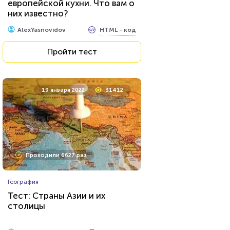
европейской кухни. Что вам о
них известно?
HTML - код
Awdienko
HTML - код
AlexYasnovidov
Пройти тест
Пройти тест
17 декабря 2021
6893
19 января 2022
31412
Проходили 1622 раза
Проходили 6627 раз
Фильмы
География
Сможете назвать 100% этих
Тест: Страны Азии и их
голливудских звёзд?
столицы
HTML - код
balynskiy