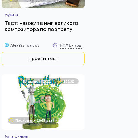
Музыка
Тест: назовите имя великого
композитора по портрету
HTML - код
AlexYasnovidov
Пройти тест
13 октября 2021
10132
Проходили 1865 раз
Мультфильмы