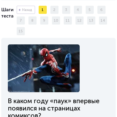
Шаги
1
2
3
4
5
6
Назад
теста
7
8
9
10
11
12
13
14
15
В каком году «паук» впервые
появился на страницах
комиксов?