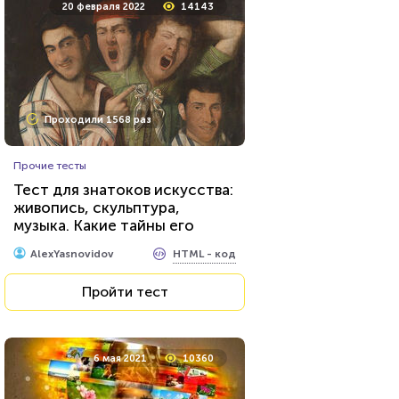
20 февраля 2022
14143
Проходили 1568 раз
Прочие тесты
Тест для знатоков искусства:
живопись, скульптура,
музыка. Какие тайны его
великих творцов вам
HTML - код
AlexYasnovidov
известны?
Пройти тест
6 мая 2021
10360