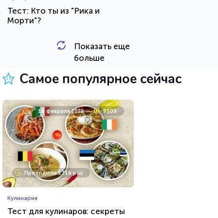
Тест: Кто ты из "Рика и
Морти"?
Показать еще
HTML - код
Awdienko
больше
Пройти тест
Самое популярное сейчас
8 апреля 2021
53737
16 февраля 2022
9509
Проходили 11746 раз
Проходили 1716 раз
Психология
Кулинария
Тест: Какое хобби вам
Тест для кулинаров: секреты
подойдет?