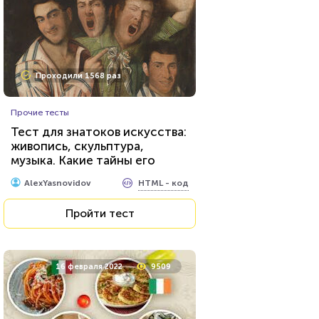
Проходили 1568 раз
Прочие тесты
Тест для знатоков искусства:
живопись, скульптура,
музыка. Какие тайны его
великих творцов вам
HTML - код
AlexYasnovidov
известны?
Пройти тест
16 февраля 2022
9509