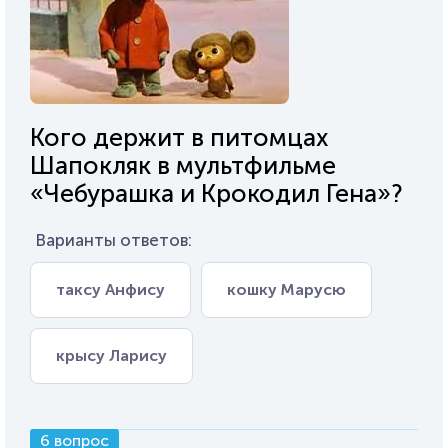
Кого держит в питомцах
Шапокляк в мультфильме
«Чебурашка и Крокодил Гена»?
Варианты ответов:
таксу Анфису
кошку Марусю
крысу Ларису
6 вопрос