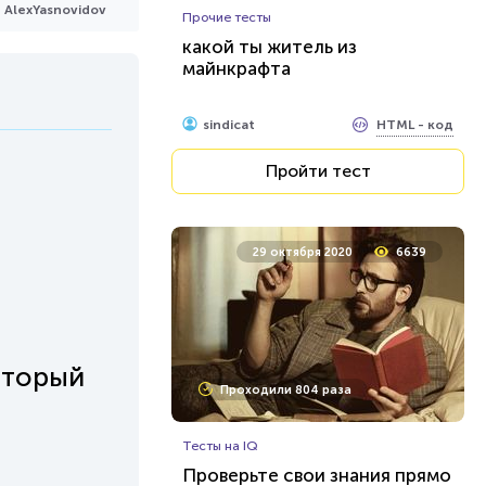
AlexYasnovidov
Прочие тесты
какой ты житель из
майнкрафта
HTML - код
sindicat
Пройти тест
29 октября 2020
6639
оторый
Проходили 804 раза
Тесты на IQ
Проверьте свои знания прямо