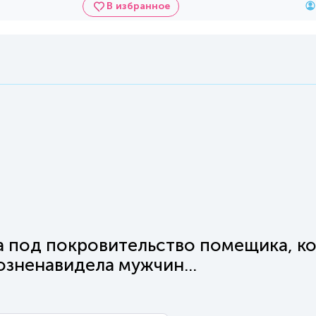
В избранное
ла под покровительство помещика, к
возненавидела мужчин...