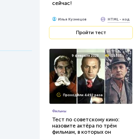
сейчас!
HTML - код
Илья Кузнецов
Пройти тест
9 февраля 2022
15335
Проходили 4492 раза
Фильмы
Тест по советскому кино:
назовите актёра по трём
фильмам, в которых он
сыграл...