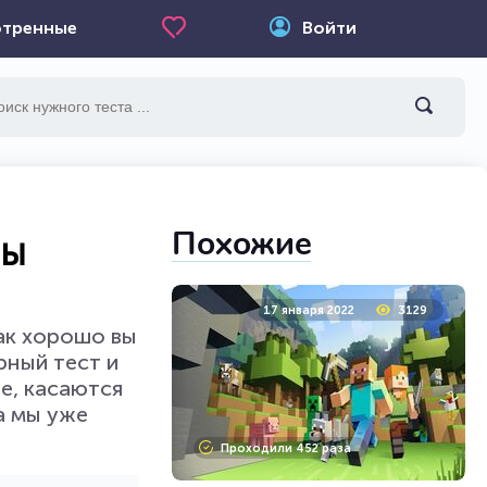
тренные
Войти
Похожие
вы
17 января 2022
3129
Как хорошо вы
рный тест и
че, касаются
а мы уже
Проходили 452 раза