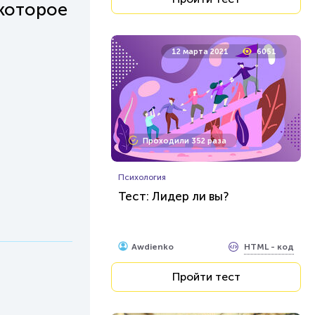
 которое
12 марта 2021
6051
Проходили 352 раза
Психология
Тест: Лидер ли вы?
HTML - код
Awdienko
Пройти тест