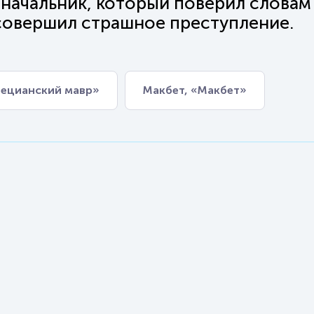
еначальник, который поверил словам
 совершил страшное преступление.
нецианский мавр»
Макбет, «Макбет»