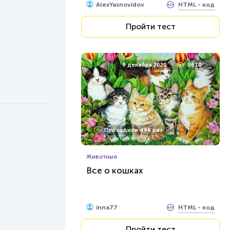
HTML - код
AlexYasnovidov
Пройти тест
9 декабря 2020
8610
Проходили 486 раз
Животные
Все о кошках
HTML - код
inna77
Пройти тест