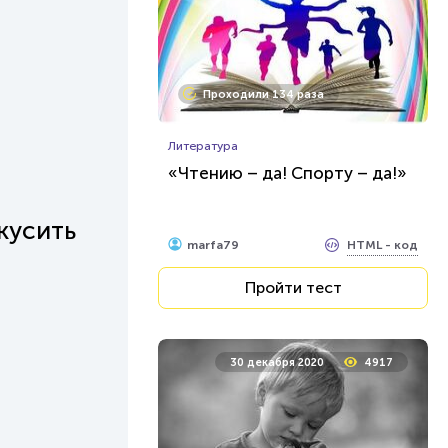
Проходили 134 раза
Литература
«Чтению – да! Спорту – да!»
кусить
HTML - код
marfa79
Пройти тест
30 декабря 2020
4917