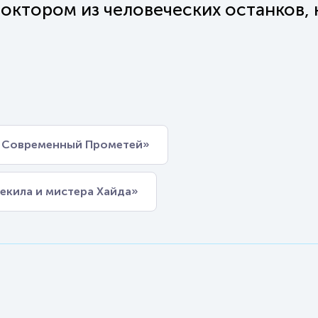
октором из человеческих останков,
и Современный Прометей»
екила и мистера Хайда»