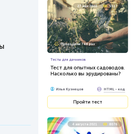
27 мая 2020
5517
ды
Проходили 748 раз
Тесты для дачников
Тест для опытных садоводов.
Насколько вы эрудированы?
HTML - код
Илья Кузнецов
Пройти тест
4 августа 2021
8076