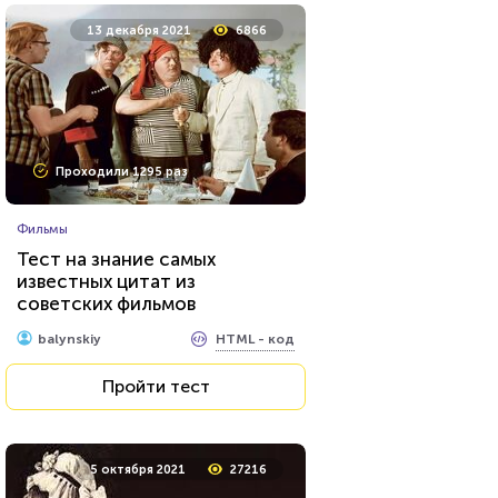
10 сентября 2021
12573
13 декабря 2021
6866
Проходили 2673 раза
Проходили 1295 раз
Мультфильмы
Фильмы
Тест: Фиксики
Тест на знание самых
известных цитат из
советских фильмов
HTML - код
Awdienko
HTML - код
balynskiy
Пройти тест
Пройти тест
25 марта 2021
5278
5 октября 2021
27216