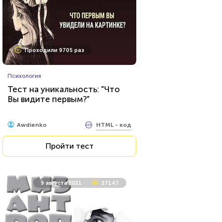
Проходили 137 раз
Проходили 9705 раз
Прочие тесты
Психология
Қазақстан тарихы 8-сынып 1-
Тест на уникальность: "Что
бөлім
Вы видите первым?"
HTML - код
Журсын Айдархан
HTML - код
Awdienko
Пройти тест
Пройти тест
20 декабря 2021
48711
9 августа 2021
27147