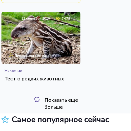
12 сентября 2020
7475
Проходили 606 раз
Животные
Тест о редких животных
Показать еще
HTML - код
Илья Кузнецов
больше
Пройти тест
Самое популярное сейчас