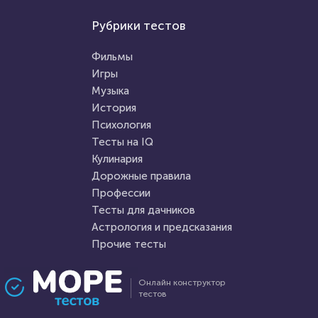
Игры
Рубрики тестов
Мультфильмы
Тест по игре Dota 2
Кто ты из My Little Pony? Тест
Фильмы
Игры
Музыка
HTML - код
Awdienko
HTML - код
Awdienko
История
Пройти тест
Психология
Пройти тест
Тесты на IQ
Кулинария
Дорожные правила
17 февраля 2022
10174
20 февраля 2022
184328
Профессии
Тесты для дачников
Астрология и предсказания
Прочие тесты
Проходили 2587 раз
Проходили 74599 раз
Онлайн конструктор
тестов
География
Прочие тесты