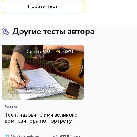
Пройти тест
Другие тесты автора
2 января 2022
46975
Проходили 4122 раза
Музыка
Тест: назовите имя великого
композитора по портрету
HTML - код
AlexYasnovidov