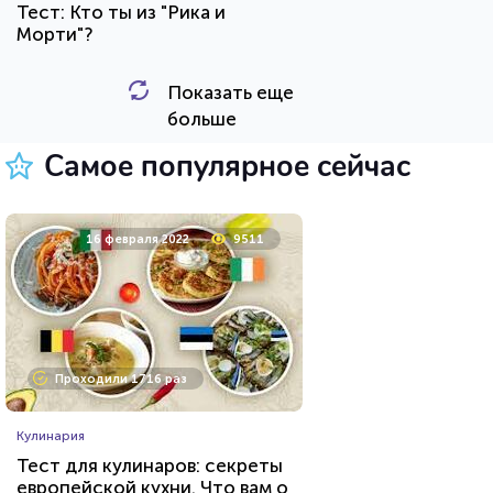
Тест: Кто ты из "Рика и
Морти"?
Показать еще
HTML - код
Awdienko
больше
Пройти тест
Самое популярное сейчас
8 апреля 2021
53746
16 февраля 2022
9511
Проходили 11748 раз
Проходили 1716 раз
Психология
Кулинария
Тест: Какое хобби вам
Тест для кулинаров: секреты
подойдет?
европейской кухни. Что вам о