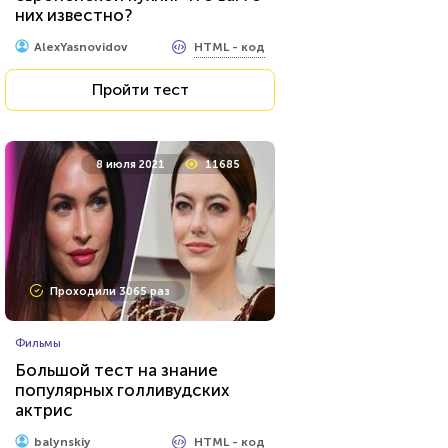
них известно?
HTML - код
Awdienko
HTML - код
AlexYasnovidov
Пройти тест
Пройти тест
18 февраля 2021
160766
8 июля 2021
11685
Проходили 59047 раз
Проходили 3065 раз
Психология
Фильмы
Тест: "Мое будущее. Каким
Большой тест на знание
оно будет?"
популярных голливудских
актрис
HTML - код
Awdienko
HTML - код
balynskiy