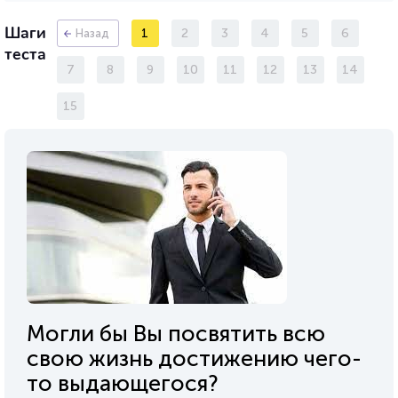
Шаги
1
2
3
4
5
6
Назад
теста
7
8
9
10
11
12
13
14
15
Могли бы Вы посвятить всю
свою жизнь достижению чего-
то выдающегося?