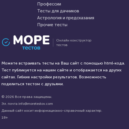
19 января 2022
31413
Профессии
Тесты для дачников
Астрология и предсказания
Прочие тесты
Проходили 21090 раз
Проходили 6627 раз
Онлайн конструктор
тестов
Прочие тесты
География
Угадай логотип
Тест: Страны Азии и их
Можете встраивать тесты на Ваш сайт с помощью html-кода.
столицы
Тест публикуется на нашем сайте и отображается на других
HTML - код
сайтах. Гибкие настройки результатов. Возможность
Awdienko
HTML - код
Awdienko
поделиться тестом с друзьями.
Пройти тест
Пройти тест
© 2026 Все права защищены.
Эл. почта info@moretestov.com
Данный сайт носит информационно-справочный характер.
5 октября 2021
27192
2 апреля 2022
7205
18+