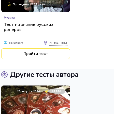
Проходили 2653 раза
Музыка
Тест на знание русских
рэперов
HTML - код
balynskiy
Пройти тест
Другие тесты автора
20 августа 2020
181740