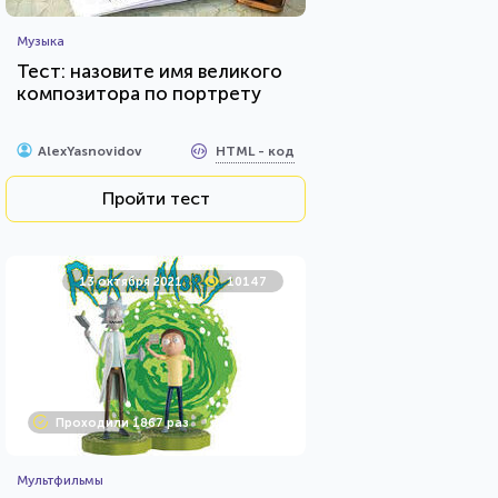
Музыка
Тест: назовите имя великого
композитора по портрету
HTML - код
AlexYasnovidov
Пройти тест
13 октября 2021
10147
Проходили 1867 раз
Мультфильмы