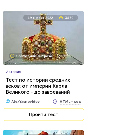
8 февраля 2022
116426
19 января 2022
3870
Проходили 33816 раз
Проходили 362 раза
История
Тест о жизни в СССР: 20
вопросов для тех, кто
История
старше сорока лет...
Тест по истории средних
веков: от империи Карла
HTML - код
AlexYasnovidov
Великого - до завоеваний
Америки
Пройти тест
HTML - код
AlexYasnovidov
Пройти тест