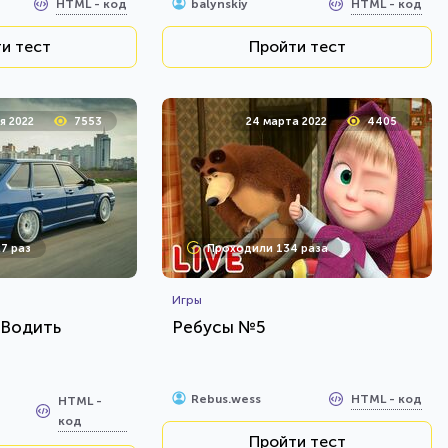
HTML - код
HTML - код
balynskiy
и тест
Пройти тест
я 2022
7553
24 марта 2022
4405
7 раз
Проходили 134 раза
Игры
 Водить
Ребусы №5
HTML - код
Rebus.wess
HTML -
код
Пройти тест