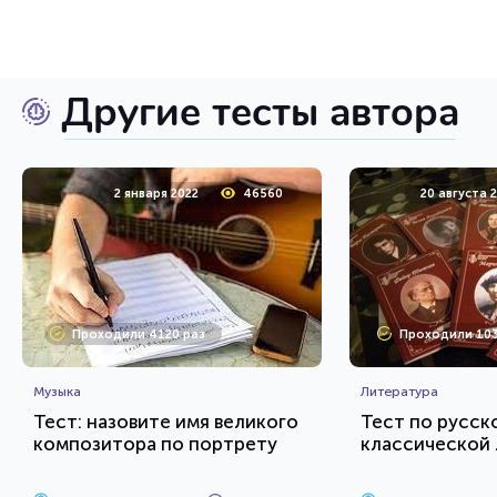
Другие тесты автора
2 января 2022
46560
20 августа 
Проходили 4120 раз
Проходили 103
Музыка
Литература
Тест: назовите имя великого
Тест по русск
композитора по портрету
классической