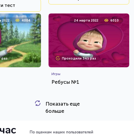
и тест
а 2022
4004
24 марта 2022
6010
 раз
Проходили 345 раз
Игры
Ребусы №1
Показать еще
HTML - код
HTML - код
Rebus.wess
больше
и тест
Пройти тест
йчас
По оценкам наших пользователей