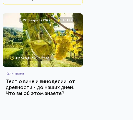
22 февраля 2022
10127
Проходили 938 раз
Кулинария
Тест о вине и виноделии: от
древности - до наших дней.
Что вы об этом знаете?
HTML - код
AlexYasnovidov
Пройти тест