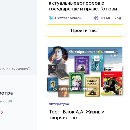
актуальных вопросов о
государстве и праве. Готовы
ответить на них?
HTML - код
AlexYasnovidov
Пройти тест
9 сентября 2021
10000
у или нарушение?
Проходили 1199 раз
мотра
ами 588
Литература
Тест: Блок А.А. Жизнь и
2
творчество