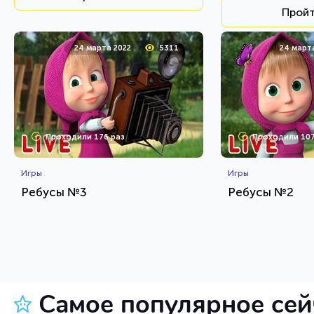
Пройт
24 марта 2022
5311
24 март
Проходили 176 раз
Проходили 107
Игры
Игры
Ребусы №3
Ребусы №2
HTML - код
Rebus.wess
Rebus.wess
Пройти тест
Пройт
Самое популярное се