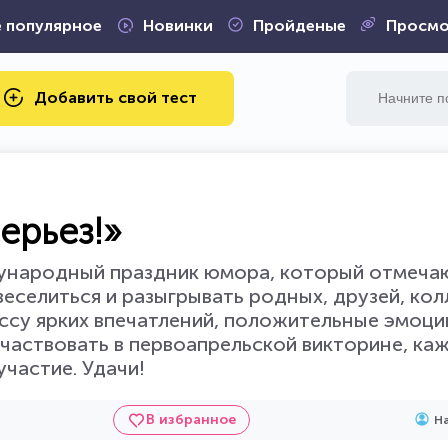
 популярное
Новинки
Пройденые
Просмо
Добавить свой тест
ерьез!»
дународный праздник юмора, который отмеча
веселиться и разыгрывать родных, друзей, колл
су ярких впечатлений, положительные эмоци
частвовать в первоапрельской викторине, ка
участие. Удачи!
В избранное
На