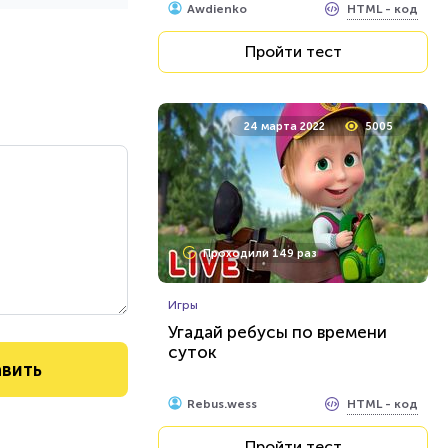
HTML - код
Awdienko
Пройти тест
24 марта 2022
5005
Проходили 149 раз
Игры
Угадай ребусы по времени
суток
HTML - код
Rebus.wess
Пройти тест