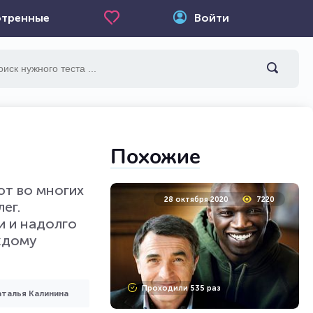
тренные
Войти
Похожие
ют во многих
28 октября 2020
7220
ег.
и и надолго
ждому
Проходили 535 раз
талья Калинина