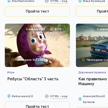
HTML - код
AlexYasnovidov
Илья Кузнецов
Пройти тест
Пройт
6 апреля 2022
8775
1 апрел
Проходили 312 раз
Проходили 112
Игры
Дорожные правила
Ребусы "Область" 3 часть
Как правильно
Машину
HTML - код
Rebus.wess2.0
Алексей Boss))
Ергаков
Пройти тест