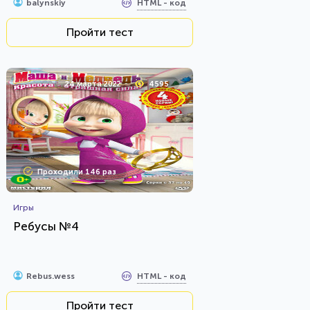
HTML - код
balynskiy
Пройти тест
24 марта 2022
4595
Проходили 146 раз
Игры
Ребусы №4
HTML - код
Rebus.wess
Пройти тест