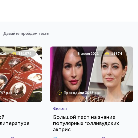
Давайте пройдем тесты
2020
181579
8 июля 2021
11674
47 раз
Проходили 3065 раз
Фильмы
ой
Большой тест на знание
 литературе
популярных голливудских
актрис