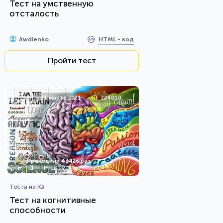
Тест на умственную
отсталость
HTML - код
Awdienko
Пройти тест
31 марта 2021
224010
Проходили 43426 раз
Тесты на IQ
Тест на когнитивные
способности