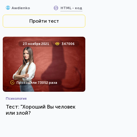
HTML - код
Awdienko
Пройти тест
23 ноября 2021
347006
Проходили 73052 раза
Психология
Тест: "Хороший Вы человек
или злой?
HTML - код
Awdienko