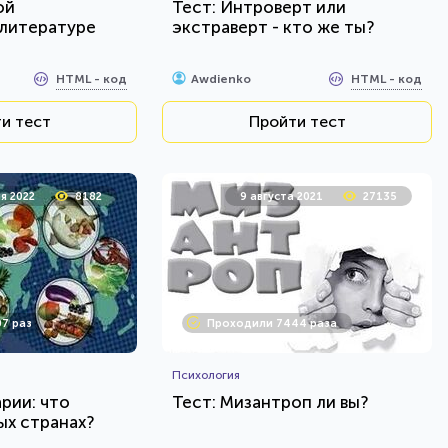
ой
Тест: Интроверт или
 литературе
экстраверт - кто же ты?
HTML - код
HTML - код
Awdienko
и тест
Пройти тест
я 2022
8182
9 августа 2021
27135
7 раз
Проходили 7444 раза
Психология
рии: что
Тест: Мизантроп ли вы?
ых странах?