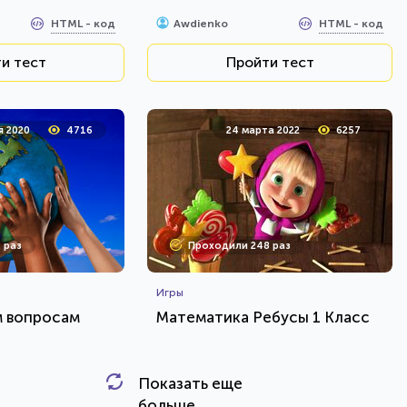
HTML - код
HTML - код
Awdienko
и тест
Пройти тест
я 2020
4716
24 марта 2022
6257
 раз
Проходили 248 раз
Игры
м вопросам
Математика Ребусы 1 Класс
Показать еще
HTML - код
HTML - код
Rebus.wess
больше