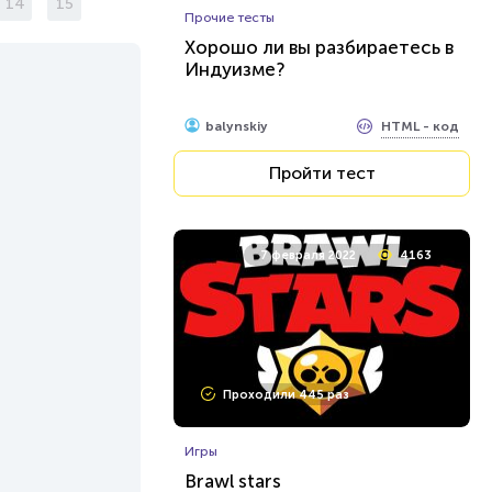
14
15
Прочие тесты
Хорошо ли вы разбираетесь в
Индуизме?
HTML - код
balynskiy
Пройти тест
7 февраля 2022
4163
Проходили 445 раз
Игры
Brawl stars