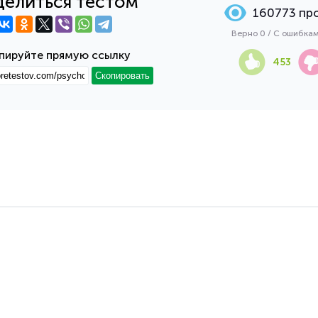
елиться тестом
160773 пр
Верно 0 / С ошибка
пируйте прямую ссылку
453
Скопировать