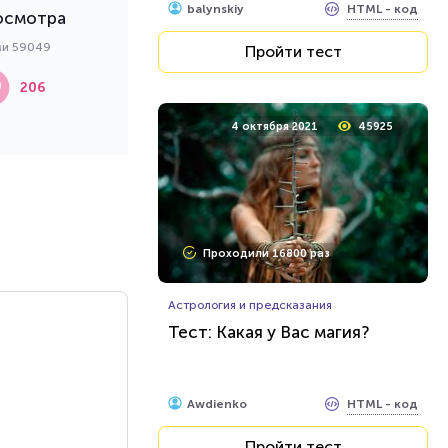
HTML - код
balynskiy
осмотра
ми 59049
Пройти тест
206
4 октября 2021
45925
Проходили 16800 раз
Астрология и предсказания
Тест: Какая у Вас магия?
HTML - код
Awdienko
Пройти тест