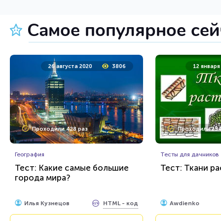
Пройти тест
Пройт
Самое популярное се
7 декабря 2021
8248
4 февраля 
26 августа 2020
3806
12 января
Проходили 1577 раз
Проходили 381
Проходили 428 раз
Проходили 254
Животные
Психология
Тест: Рыбы. Угадай по фото и
Тест: Насколь
описанию!
География
высокомерны?
Тесты для дачников
Тест: Какие самые большие
Тест: Ткани р
города мира?
HTML - код
Awdienko
Awdienko
Пройти тест
Пройт
HTML - код
Илья Кузнецов
Awdienko