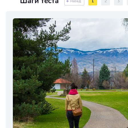
Шаги теста
1
2
3
Назад