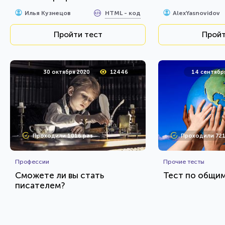
HTML - код
Илья Кузнецов
AlexYasnovidov
Пройти тест
Пройт
30 октября 2020
12446
14 сентябр
Проходили 1016 раз
Проходили 721
Профессии
Прочие тесты
Сможете ли вы стать
Тест по общи
писателем?
HTML - код
Илья Кузнецов
Илья Кузнецов