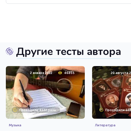
Другие тесты автора
2 января 2022
46855
20 августа 
Проходили 4122 раза
Проходили 103
Музыка
Литература