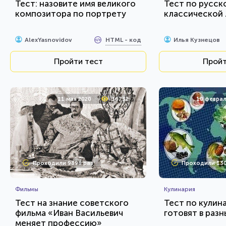
Тест: назовите имя великого
Тест по русск
композитора по портрету
классической
HTML - код
AlexYasnovidov
Илья Кузнецов
Пройти тест
Пройт
11 мая 2020
36732
10 феврал
Проходили 9898 раз
Проходили 130
Фильмы
Кулинария
Тест на знание советского
Тест по кулина
фильма «Иван Васильевич
готовят в разн
меняет профессию»