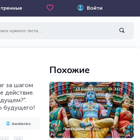
тренные
Войти
Похожие
аг за шагом
19 января 2022
3125
е действие.
удущем?".
о будущего!
Awdienko
Проходили 360 раз