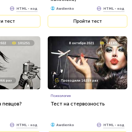
и тест
Пройти тест
HTML - код
HTML - код
Awdienko
и тест
Пройти тест
2022
101251
8 октября 2021
54145
66 раз
Проходили 16259 раз
Психология
з певцов?
Тест на стервозность
HTML - код
HTML - код
Awdienko