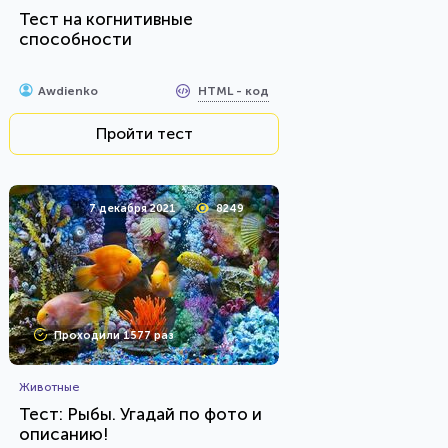
Тест на когнитивные
способности
HTML - код
Awdienko
Пройти тест
7 декабря 2021
8249
Проходили 1577 раз
Животные
Тест: Рыбы. Угадай по фото и
описанию!