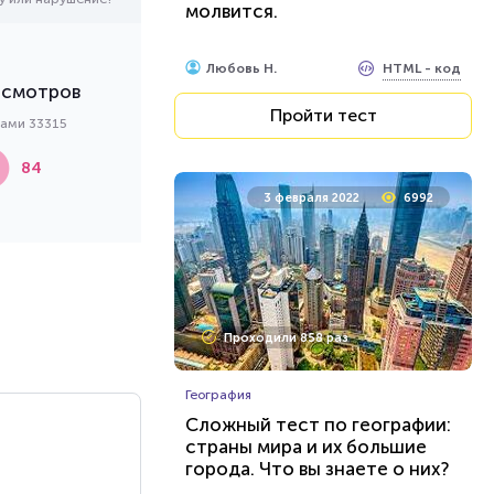
молвится.
HTML - код
Любовь Н.
осмотров
Пройти тест
ками 33315
84
3 февраля 2022
6992
Проходили 858 раз
География
Сложный тест по географии:
страны мира и их большие
города. Что вы знаете о них?