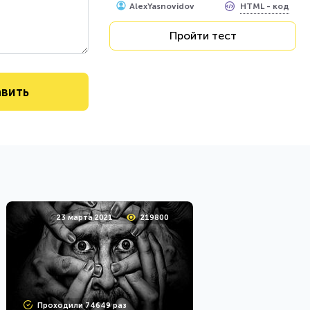
HTML - код
AlexYasnovidov
Пройти тест
23 марта 2021
219800
Проходили 74649 раз