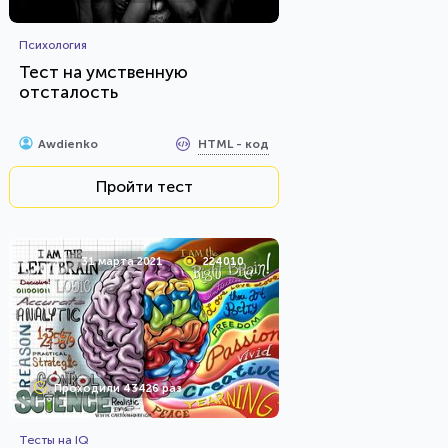
Психология
Тест на умственную
отсталость
HTML - код
Awdienko
Пройти тест
31 марта 2021
224010
Проходили 43426 раз
Тесты на IQ