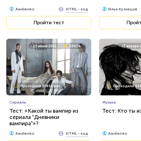
Пройти тест
Пройт
HTML - код
Awdienko
Илья Кузнецов
Пройти тест
Пройт
23 июня 2021
53638
27 января 
Проходили 20930 раз
Проходили 348
Сериалы
Музыка
Тест: «Какой ты вампир из
Тест: Кто ты и
сериала "Дневники
вампира"»?
HTML - код
Awdienko
Awdienko