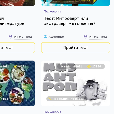
Психология
ой
Тест: Интроверт или
 литературе
экстраверт - кто же ты?
HTML - код
HTML - код
Awdienko
и тест
Пройти тест
я 2022
8182
9 августа 2021
27136
7 раз
Проходили 7445 раз
Психология