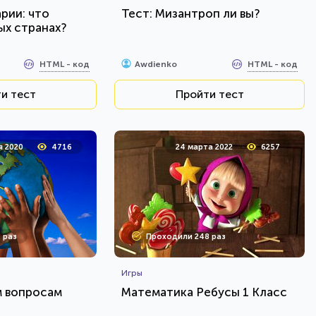
рии: что
Тест: Мизантроп ли вы?
ых странах?
HTML - код
HTML - код
Awdienko
и тест
Пройти тест
я 2020
4716
24 марта 2022
6257
 раз
Проходили 248 раз
Игры
м вопросам
Математика Ребусы 1 Класс