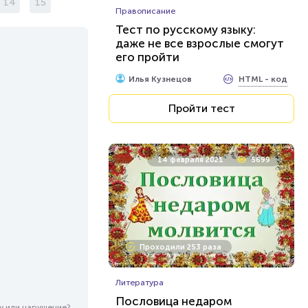
14
15
Правописание
Тест по русскому языку:
даже не все взрослые смогут
его пройти
HTML - код
Илья Кузнецов
Пройти тест
14 февраля 2021
5699
Проходили 253 раза
Литература
Пословица недаром
у или нарушение?