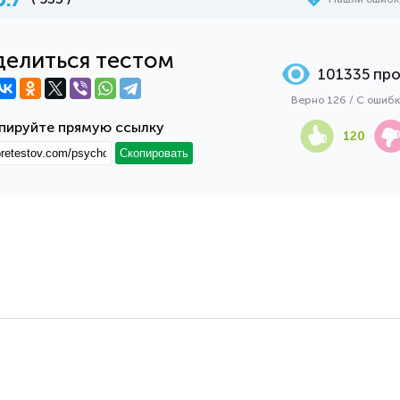
елиться тестом
101335 пр
Верно 126 / С ошиб
пируйте прямую ссылку
120
Скопировать