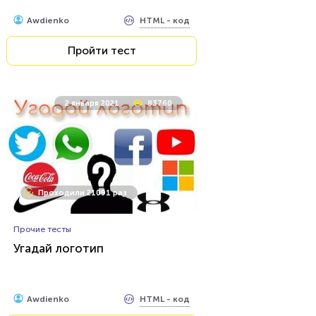
Пройти тест
HTML - код
Awdienko
Пройти тест
2 января 2021
83760
Проходили 21091 раз
Прочие тесты
Угадай логотип
HTML - код
Awdienko