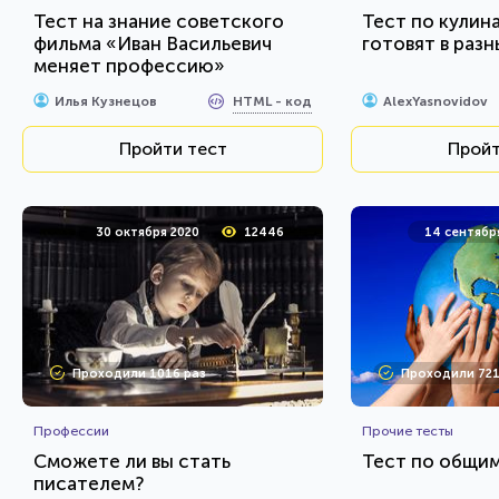
Тест на знание советского
Тест по кулина
фильма «Иван Васильевич
готовят в разн
меняет профессию»
HTML - код
Илья Кузнецов
AlexYasnovidov
Пройти тест
Пройт
30 октября 2020
12446
14 сентябр
Проходили 1016 раз
Проходили 721
Профессии
Прочие тесты
Сможете ли вы стать
Тест по общи
писателем?