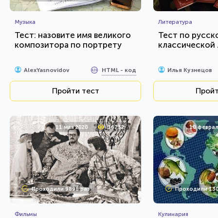
Музыка
Литература
Тест: назовите имя великого
Тест по русск
композитора по портрету
классической
HTML - код
AlexYasnovidov
Илья Кузнецов
Пройти тест
Пройт
11 мая 2020
36732
10 феврал
Проходили 9898 раз
Проходили 130
Фильмы
Кулинария