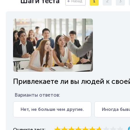
Шаги теста
1
2
3
Назад
Привлекаете ли вы людей к свое
Варианты ответов:
Нет, не больше чем другие.
Иногда быва
Оцените тест: