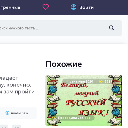
тренные
Войти
Похожие
бладает
4 сентября 2020
5628
у, конечно,
м вам пройти
Awdienko
Проходили 785 раз