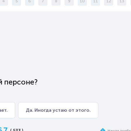
4
5
6
7
8
9
10
11
12
13
й персоне?
ет.
Да. Иногда устаю от этого.
6.7
( 533 )
Нашли ошибк