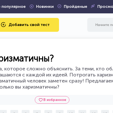
 популярное
Новинки
Пройденые
Просмо
Добавить свой тест
аризматичны?
а, которое сложно объяснить. За теми, кто о
ашаются с каждой их идеей. Потрогать харизм
изматичный человек заметен сразу! Предлагае
колько вы харизматичны?
В избранное