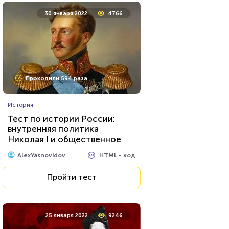
30 января 2022
4766
Проходили 594 раза
История
Тест по истории России:
внутренняя политика
Николая I и общественное
движение в годы его
HTML - код
AlexYasnovidov
правления
Пройти тест
25 января 2022
9246