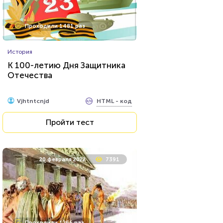
Проходили 1481 раз
История
К 100-летию Дня Защитника
Отечества
HTML - код
Vjhtntcnjd
Пройти тест
20 февраля 2022
7391
Проходили 1266 раз