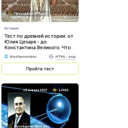
Проходили 507 раз
История
Тест по древней истории: от
Юлия Цезаря - до
Константина Великого. Что
вам о них известно?
HTML - код
AlexYasnovidov
Пройти тест
19 января 2022
14926
Проходили 4650 раз