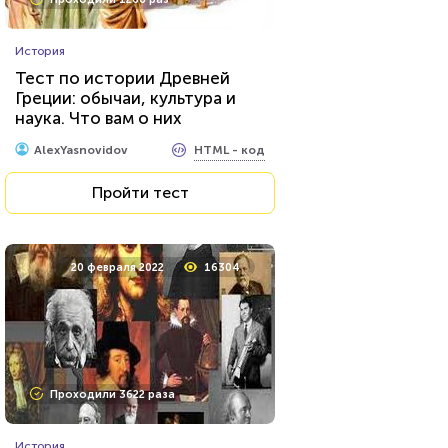
История
Тест по истории Древней
Греции: обычаи, культура и
наука. Что вам о них
известно?
HTML - код
AlexYasnovidov
Пройти тест
20 февраля 2022
16304
Проходили 3622 раза
История