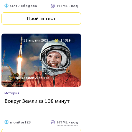
HTML - код
Оля Лебедева
Пройти тест
11 апреля 2022
14329
Проходили 2235 раз
История
Вокруг Земли за 108 минут
HTML - код
monitor123