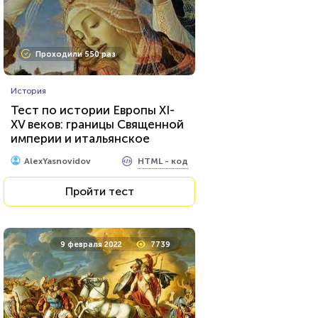
Проходили 550 раз
История
Тест по истории Европы XI-
XV веков: границы Священной
империи и итальянское
Возрождение. Что вам об
HTML - код
AlexYasnovidov
этом известно?
Пройти тест
9 февраля 2022
7739