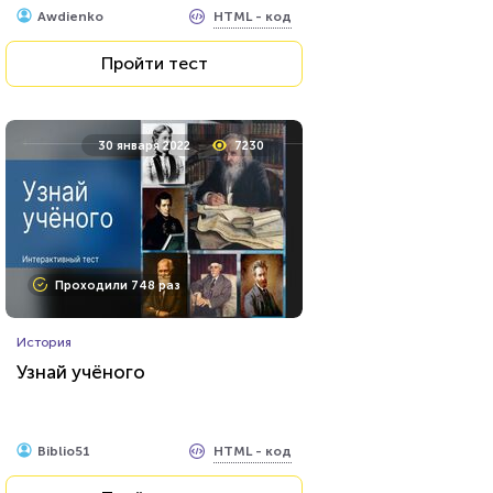
HTML - код
Awdienko
Пройти тест
30 января 2022
7230
Проходили 748 раз
История
Узнай учёного
HTML - код
Biblio51