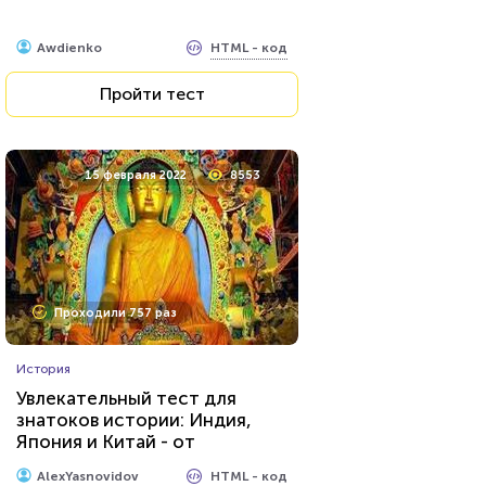
HTML - код
Awdienko
Пройти тест
15 февраля 2022
8553
Проходили 757 раз
История
Увлекательный тест для
знатоков истории: Индия,
Япония и Китай - от
древности до
HTML - код
AlexYasnovidov
средневековья...Попробуете