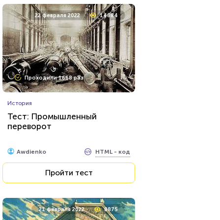
22 февраля 2022
14884
Проходили 1668 раз
История
Тест: Промышленный
переворот
HTML - код
Awdienko
Пройти тест
21 февраля 2022
8875