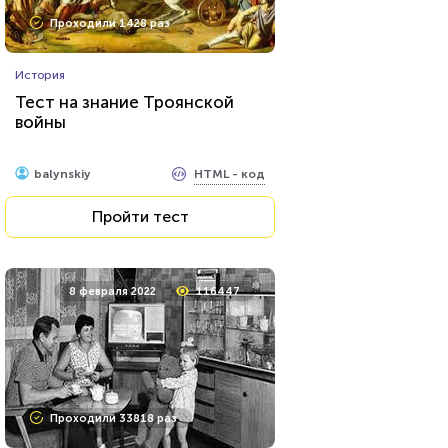
Проходили 1428 раз
История
Тест на знание Троянской
войны
HTML - код
balynskiy
Пройти тест
8 февраля 2022
116447
Проходили 33818 раз