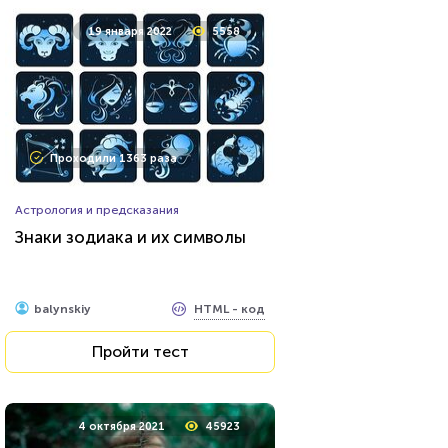
19 января 2022
5558
Проходили 1363 раза
Астрология и предсказания
Знаки зодиака и их символы
HTML - код
balynskiy
Пройти тест
4 октября 2021
45923