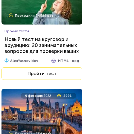
Проходили 74599 раз
Прочие тесты
Новый тест на кругозор и
эрудицию: 20 занимательных
вопросов для проверки ваших
знаний...
HTML - код
AlexYasnovidov
Пройти тест
9 февраля 2022
4991
Проходили 734 раза