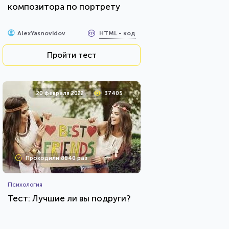
композитора по портрету
HTML - код
AlexYasnovidov
Пройти тест
20 февраля 2022
37405
Проходили 8840 раз
Психология
Тест: Лучшие ли вы подруги?