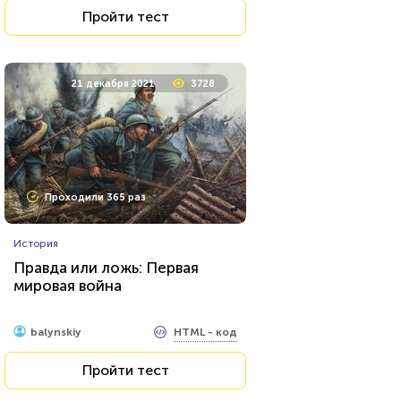
Пройти тест
Пройти тест
23 ноября 2021
3738
21 декабря 2021
3728
Проходили 248 раз
Проходили 365 раз
Прочие тесты
История
Тест на знание
Правда или ложь: Первая
развлекательной индустрии
мировая война
90-х годов
HTML - код
balynskiy
HTML - код
balynskiy
Пройти тест
Пройти тест