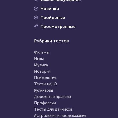
Новинки
Пройденые
Проходили 80 раз
Просмотренные
Проходили 9704 раза
Прочие тесты
Рубрики тестов
Психология
«Лучший музей мира»
Тест на уникальность: "Что
Фильмы
Вы видите первым?"
Игры
Музыка
HTML - код
marina vasss
HTML - код
Awdienko
История
Пройти тест
Психология
Пройти тест
Тесты на IQ
Кулинария
Дорожные правила
12 сентября 2020
7462
26 июля 2021
62418
Профессии
Тесты для дачников
Астрология и предсказания