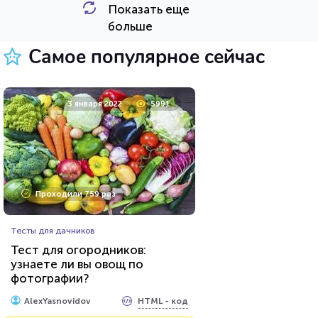
Показать еще
HTML - код
Awdienko
больше
Пройти тест
Самое популярное сейчас
20 декабря 2021
4121
3 января 2022
5991
Проходили 1034 раза
Проходили 759 раз
География
Тесты для дачников
Тест по географии: столицы
Тест для огородников:
Южной и Северной Америки
узнаете ли вы овощ по
фотографии?
HTML - код
balynskiy
HTML - код
AlexYasnovidov