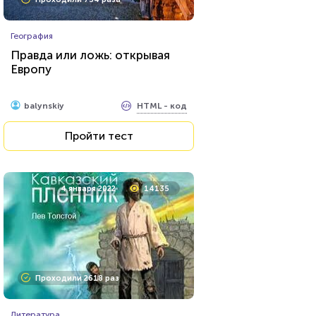
География
Правда или ложь: открывая
Европу
HTML - код
balynskiy
Пройти тест
4 января 2022
14135
Проходили 2618 раз
Литература