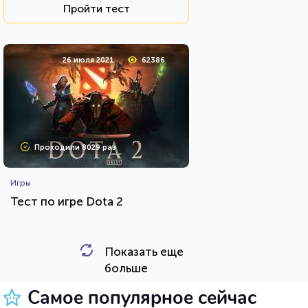
Пройти тест
26 июля 2021
62386
Проходили 8029 раз
Игры
Тест по игре Dota 2
Показать еще
HTML - код
Awdienko
больше
Пройти тест
Самое популярное сейчас