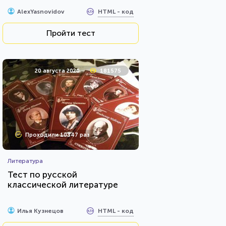
HTML - код
AlexYasnovidov
Пройти тест
20 августа 2020
181575
Проходили 10347 раз
Литература
Тест по русской
классической литературе
HTML - код
Илья Кузнецов