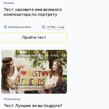
Музыка
Тест: назовите имя великого
композитора по портрету
HTML - код
AlexYasnovidov
Пройти тест
20 февраля 2022
37422
Проходили 8841 раз
Психология
Тест: Лучшие ли вы подруги?