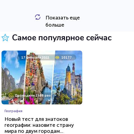
Показать еще
HTML - код
Awdienko
больше
Пройти тест
Самое популярное сейчас
26 июля 2021
62445
17 февраля 2022
10177
Проходили 8032 раза
Проходили 2588 раз
Игры
География
Тест по игре Dota 2
Новый тест для знатоков
географии: назовите страну
мира по двум городам...