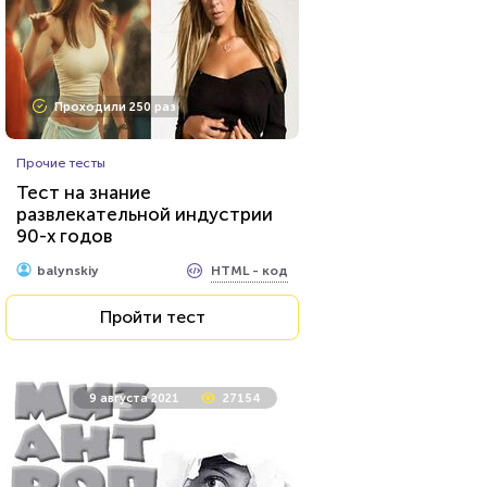
Проходили 250 раз
Прочие тесты
Тест на знание
развлекательной индустрии
90-х годов
HTML - код
balynskiy
Пройти тест
9 августа 2021
27154