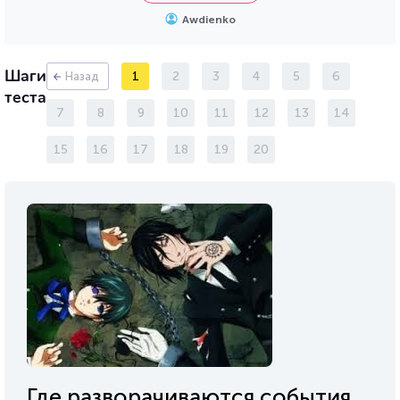
Awdienko
Шаги
1
2
3
4
5
6
Назад
теста
7
8
9
10
11
12
13
14
15
16
17
18
19
20
Где разворачиваются события