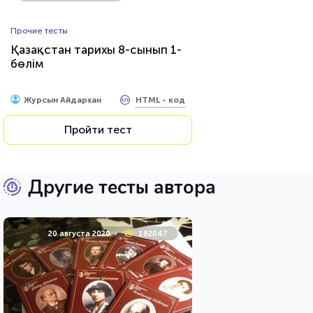
Прочие тесты
Қазақстан тарихы 8-сынып 1-
бөлім
HTML - код
Журсын Айдархан
Пройти тест
Другие тесты автора
20 августа 2020
182047