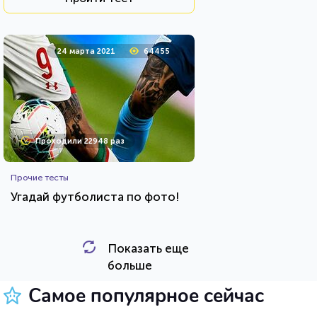
24 марта 2021
64455
Проходили 22948 раз
Прочие тесты
Угадай футболиста по фото!
Показать еще
HTML - код
Awdienko
больше
Пройти тест
Самое популярное сейчас