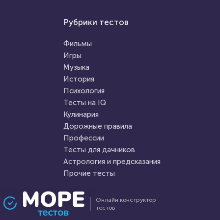
Проходили 2297 раз
Игры
Рубрики тестов
Игры
Тест по игре Dota 2
Игра Mortal Kombat
Фильмы
Игры
Музыка
HTML - код
Awdienko
HTML - код
Илья Кузнецов
История
Пройти тест
Психология
Пройти тест
Тесты на IQ
Кулинария
Дорожные правила
2 января 2021
4879
21 апреля 2022
11507
Профессии
Тесты для дачников
Астрология и предсказания
Прочие тесты
Проходили 123 раза
Проходили 314 раз
Онлайн конструктор
тестов
Психология