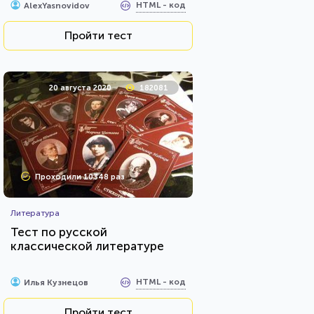
HTML - код
AlexYasnovidov
Пройти тест
20 августа 2020
182081
Проходили 10348 раз
Литература
Тест по русской
классической литературе
HTML - код
Илья Кузнецов
Пройти тест