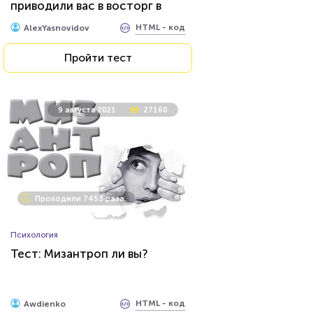
приводили вас в восторг в
детстве?
HTML - код
AlexYasnovidov
Пройти тест
9 августа 2021
27160
Проходили 7453 раза
Психология
Тест: Мизантроп ли вы?
HTML - код
Awdienko