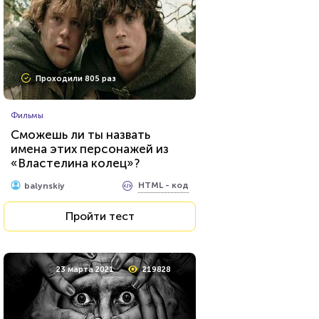
Проходили 20936 раз
Проходили 805 раз
Сериалы
Фильмы
Тест: «Какой ты вампир из
Сможешь ли ты назвать
сериала "Дневники
имена этих персонажей из
вампира"»?
«Властелина колец»?
HTML - код
Awdienko
HTML - код
balynskiy
Пройти тест
Пройти тест
15 февраля 2022
53614
23 марта 2021
219828