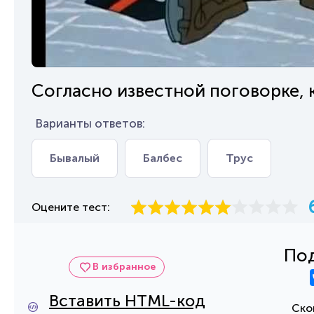
Согласно известной поговорке, к
Варианты ответов:
Бывалый
Балбес
Трус
Оцените тест:
Под
В избранное
Вставить HTML-код
Ско