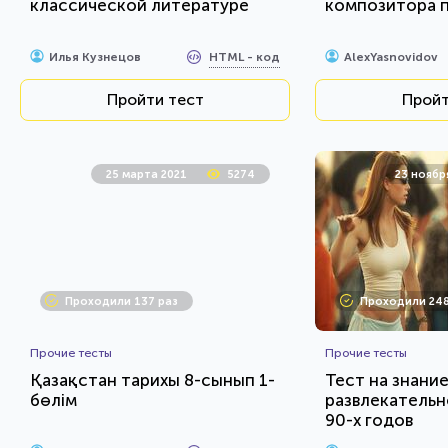
классической литературе
композитора 
HTML - код
Илья Кузнецов
AlexYasnovidov
Пройти тест
Пройт
25 марта 2021
5274
23 ноябр
Проходили 137 раз
Проходили 248
Прочие тесты
Прочие тесты
Қазақстан тарихы 8-сынып 1-
Тест на знани
бөлім
развлекательн
90-х годов