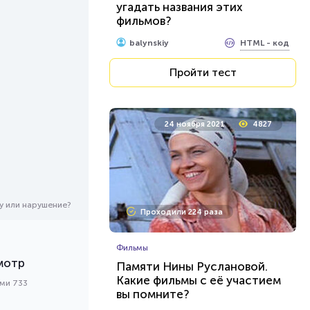
угадать названия этих
фильмов?
HTML - код
balynskiy
Пройти тест
24 ноября 2021
4827
у или нарушение?
Проходили 224 раза
Фильмы
мотр
Памяти Нины Руслановой.
Какие фильмы с её участием
ами 733
вы помните?