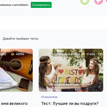
Скопировать
Давайте пройдем тесты
 2022
46956
20 февраля 2022
37408
2 раза
Проходили 8840 раз
Психология
е имя великого
Тест: Лучшие ли вы подруги?