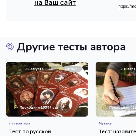
на Ваш сайт
Другие тесты автора
20 августа 2020
181966
2 января
Проходили 10347 раз
Проходили 412
Литература
Музыка
Тест по русской
Тест: назовит