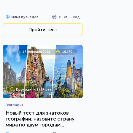
HTML - код
Илья Кузнецов
Пройти тест
17 февраля 2022
10170
Проходили 2587 раз
География
Новый тест для знатоков
географии: назовите страну
мира по двум городам...