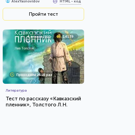
HTML - код
AlexYasnovidov
Пройти тест
4 января 2022
14139
Проходили 2618 раз
Литература
Тест по рассказу «Кавказский
пленник», Толстого Л.Н.
HTML - код
Awdienko
Пройти тест