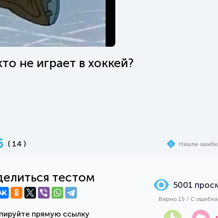
то не играет в хоккей?
6
( 14 )
Нашли ошибк
елиться тестом
5001 прос
Верно 15 / С ошибк
пируйте прямую ссылку