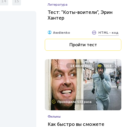
14
15
Литература
Тест: "Коты-воители", Эрин
Хантер
HTML - код
Awdienko
Пройти тест
14 июля 2021
7264
Проходили 533 раза
Фильмы
Как быстро вы сможете