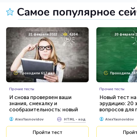
Самое популярное се
14 декабря 2021
95263
11 ноябр
21 февраля 2022
6204
20 февраля 
Проходили 15378 раз
Проходили 157
Проходили 617 раз
Проходили 745
Литература
Музыка
Литературный тест: 20
Стинг - челове
вопросов по знаменитым
Прочие тесты
любимец всех 
Прочие тесты
книгам
всех континен
И снова проверяем ваши
Новый тест на
знания, смекалку и
эрудицию: 20 
HTML - код
AlexYasnovidov
AlexYasnovidov
сообразительность: новый
вопросов для 
тест для эрудитов...
знаний...
Пройти тест
Пройт
HTML - код
AlexYasnovidov
AlexYasnovidov
Пройти тест
Пройт