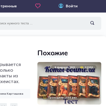
тренные
Войти
Похожие
крывается
9 февраля 2021
11552
колько
факты из
ккеистах.
рина Карташова
Проходили 1946 раз