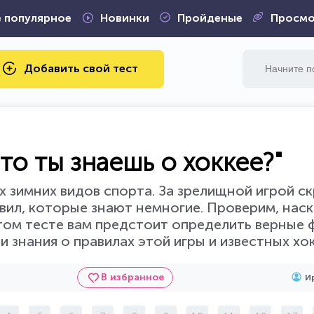
 популярное
Новинки
Пройденые
Просмо
Добавить свой тест
то ты знаешь о хоккее?"
х зимних видов спорта. За зрелищной игрой с
вил, которые знают немногие. Проверим, нас
том тесте вам предстоит определить верные 
и знания о правилах этой игры и известных хо
В избранное
И