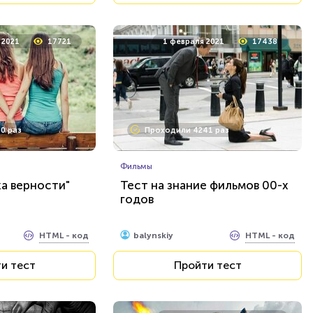
 2021
17721
1 февраля 2021
17438
0 раз
Проходили 4241 раз
Фильмы
ка верности"
Тест на знание фильмов 00-х
годов
HTML - код
HTML - код
balynskiy
и тест
Пройти тест