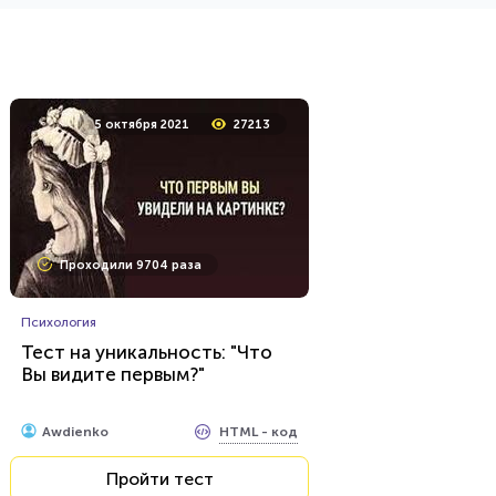
1 апреля 2021
18289
5 октября 2021
27213
Проходили 2419 раз
Проходили 9704 раза
История
Очень сложный тест: "СССР"
Психология
Тест на уникальность: "Что
Вы видите первым?"
HTML - код
Awdienko
Пройти тест
HTML - код
Awdienko
Пройти тест