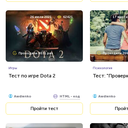
26 июля 2021
62421
17 марта
Проходили 8031 раз
Проходили 266
Игры
Психология
Тест по игре Dota 2
Тест: "Провер
HTML - код
Awdienko
Awdienko
Пройти тест
Пройт