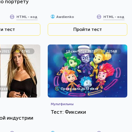
по портрету
HTML - код
HTML - код
Awdienko
и тест
Пройти тест
я 2021
3741
10 сентября 2021
12568
 раз
Проходили 2673 раза
Мультфильмы
е
Тест: Фиксики
ой индустрии