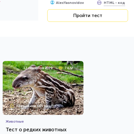
1
HTML - код
AlexYasnovidov
Пройти тест
12 сентября 2020
7472
Проходили 605 раз
Животные
Тест о редких животных