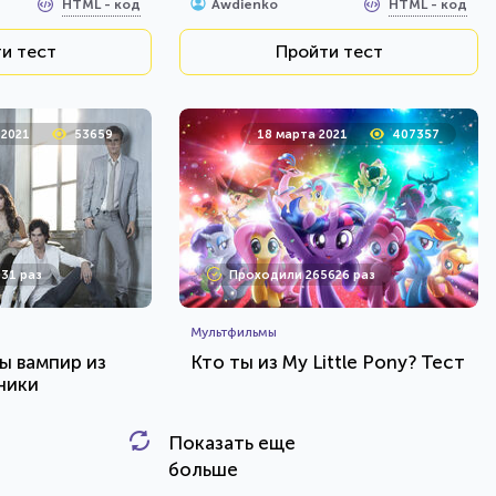
HTML - код
HTML - код
Awdienko
и тест
Пройти тест
 2021
53659
18 марта 2021
407357
31 раз
Проходили 265626 раз
Мультфильмы
ы вампир из
Кто ты из My Little Pony? Тест
ники
Показать еще
HTML - код
HTML - код
Awdienko
больше
и тест
Пройти тест