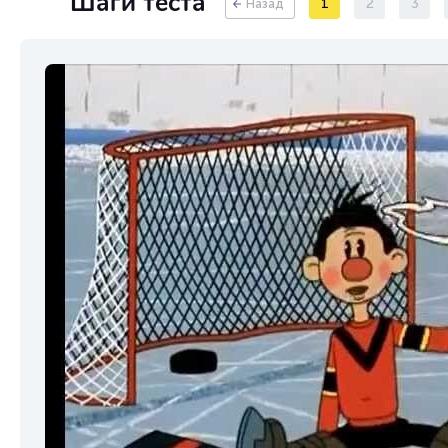
Шаги теста
1
2
3
Назад