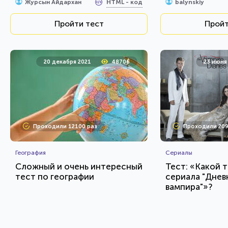
HTML - код
Журсын Айдархан
balynskiy
Пройти тест
Пройт
20 декабря 2021
48706
23 июня
Проходили 12100 раз
Проходили 209
География
Сериалы
Сложный и очень интересный
Тест: «Какой т
тест по географии
сериала "Днев
вампира"»?
HTML - код
AlexYasnovidov
Awdienko
Пройти тест
Пройт