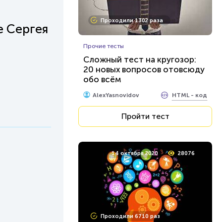
Проходили 1302 раза
е Сергея
Прочие тесты
Сложный тест на кругозор:
20 новых вопросов отовсюду
обо всём
HTML - код
AlexYasnovidov
Пройти тест
14 октября 2020
28076
Проходили 6710 раз