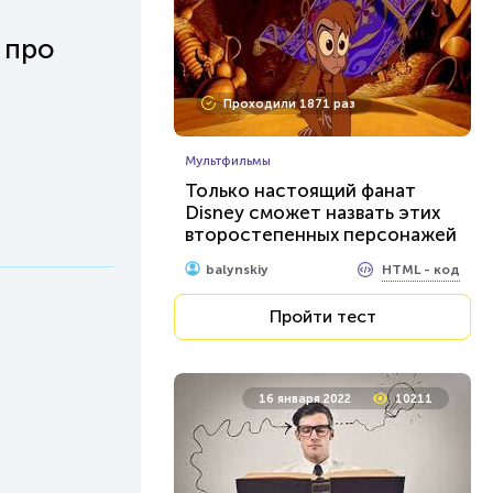
 про
Проходили 1871 раз
Мультфильмы
Только настоящий фанат
Disney сможет назвать этих
второстепенных персонажей
HTML - код
balynskiy
Пройти тест
16 января 2022
10211