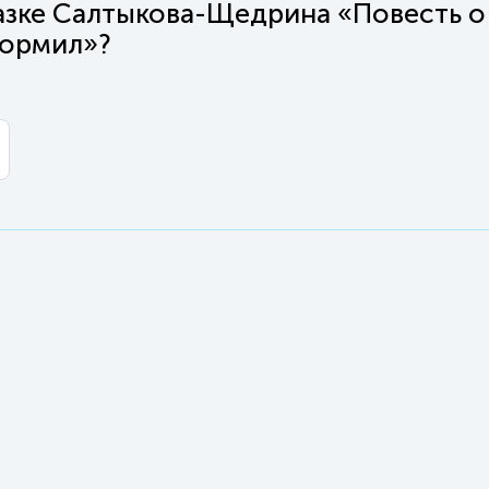
казке Салтыкова-Щедрина «Повесть о 
кормил»?