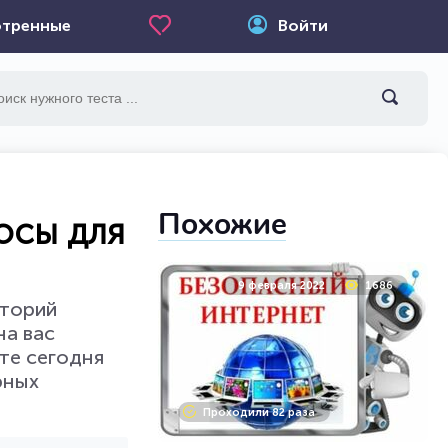
тренные
Войти
Похожие
осы для
9 февраля 2022
1686
сторий
на вас
те сегодня
рных
Проходили 82 раза