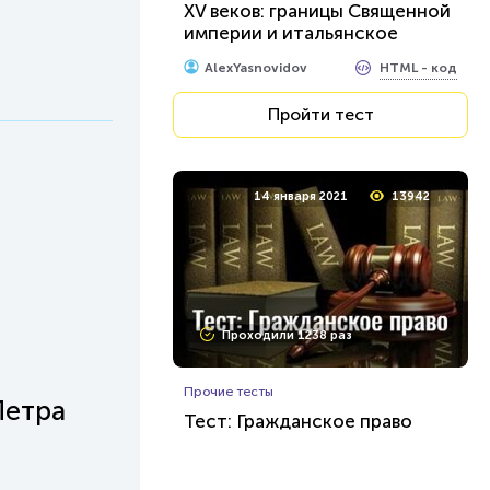
XV веков: границы Священной
империи и итальянское
Возрождение. Что вам об
HTML - код
AlexYasnovidov
этом известно?
Пройти тест
14 января 2021
13942
Проходили 1238 раз
Прочие тесты
Петра
Тест: Гражданское право