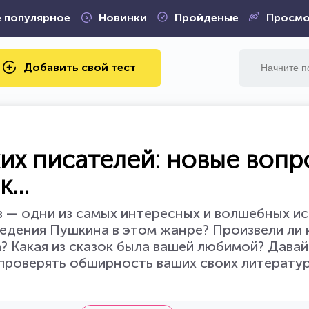
 популярное
Новинки
Пройденые
Просмо
Добавить свой тест
ких писателей: новые вопр
...
ов — одни из самых интересных и волшебных и
едения Пушкина в этом жанре? Произвели ли 
? Какая из сказок была вашей любимой? Давай
, проверять обширность ваших своих литерату