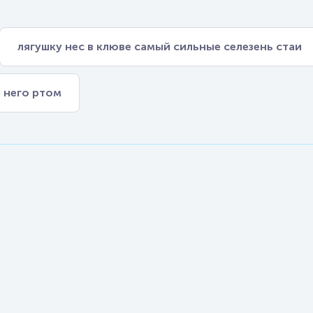
лягушку нес в клюве самый сильные селезень стаи
а него ртом