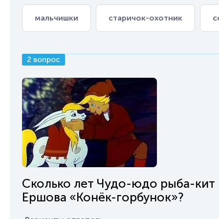
мальчишки
старичок-охотник
с
2 вопрос
Сколько лет Чудо-юдо рыба-кит 
Ершова «Конёк-горбунок»?