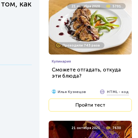
том, как
21 октября 2020
5701
Проходили 743 раза
Кулинария
Сможете отгадать, откуда
эти блюда?
HTML - код
Илья Кузнецов
Пройти тест
21 октября 2021
7630