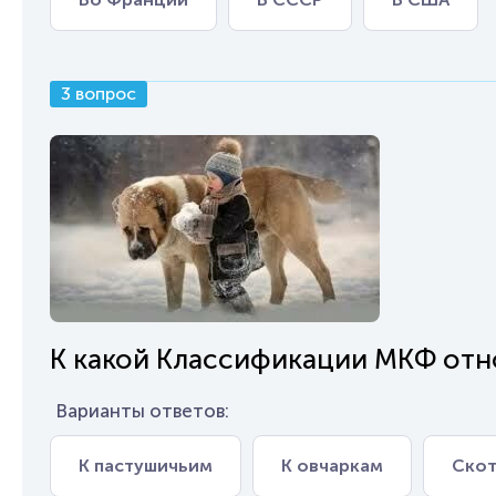
3 вопрос
К какой Классификации МКФ отн
Варианты ответов:
К пастушичьим
К овчаркам
Скот