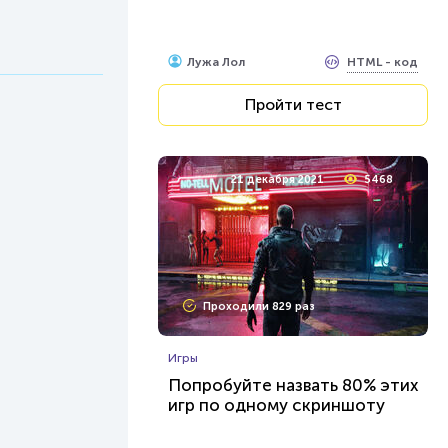
HTML - код
Лужа Лол
Пройти тест
21 декабря 2021
5468
Проходили 829 раз
Игры
Попробуйте назвать 80% этих
игр по одному скриншоту