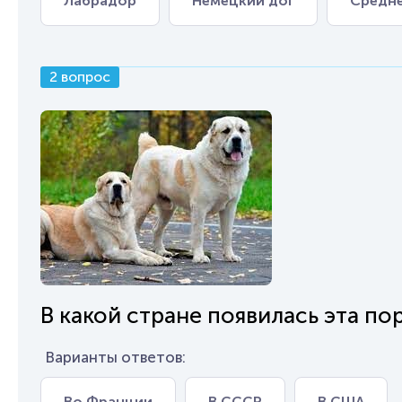
Лабрадор
Немецкий дог
Средне
2 вопрос
В какой стране появилась эта по
Варианты ответов:
Во Франции
В СССР
В США