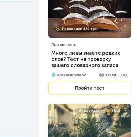
Проходили 380 раз
Прочие тесты
Много ли вы знаете редких
слов? Тест на проверку
вашего словарного запаса
HTML - код
AlexYasnovidov
Пройти тест
27 мая 2020
5515