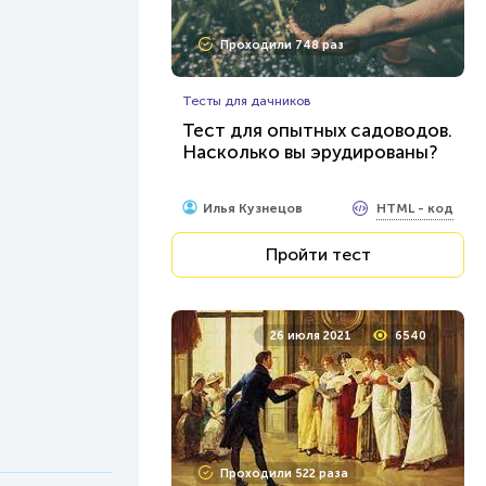
Проходили 748 раз
Тесты для дачников
Тест для опытных садоводов.
Насколько вы эрудированы?
HTML - код
Илья Кузнецов
Пройти тест
26 июля 2021
6540
Проходили 522 раза