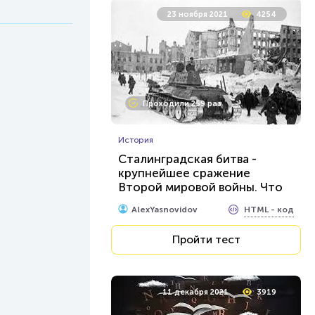
23 ноября 2021
4254
Проходили 259 раз
История
Сталинградская битва -
крупнейшее сражение
Второй мировой войны. Что
вы о ней знаете?
HTML - код
AlexYasnovidov
Пройти тест
11 декабря 2021
3919