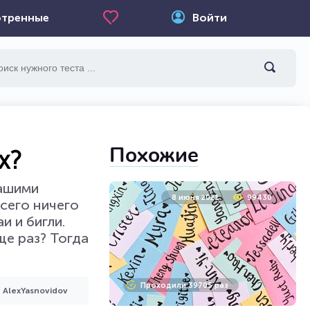
тренные
Войти
Похожие
х?
нашими
8 июня 2021
99430
сего ничего
и и бигли.
ще раз? Тогда
Проходили 39705 раз
AlexYasnovidov