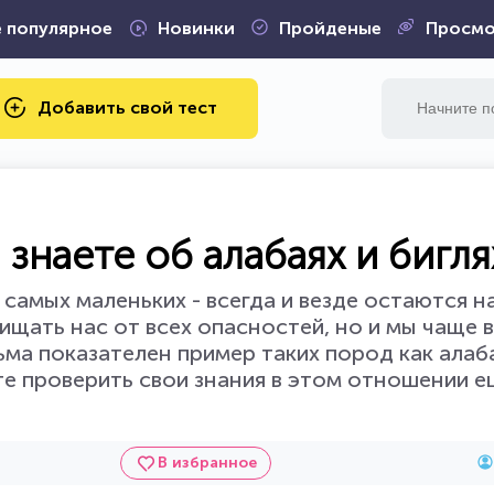
 популярное
Новинки
Пройденые
Просмо
Добавить свой тест
 знаете об алабаях и бигля
 самых маленьких - всегда и везде остаются 
щать нас от всех опасностей, но и мы чаще в
сьма показателен пример таких пород как алаба
е проверить свои знания в этом отношении е
В избранное