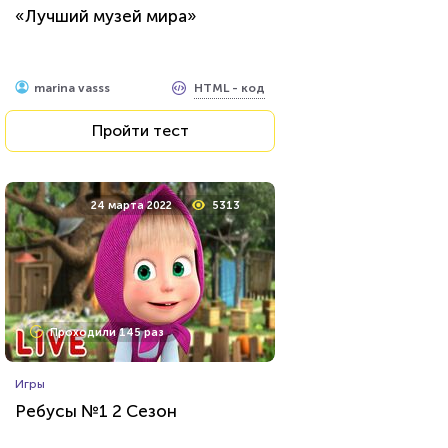
«Лучший музей мира»
HTML - код
Илья Кузнецов
HTML - код
marina vasss
Пройти тест
Пройти тест
25 марта 2021
5272
24 марта 2022
5313
Проходили 137 раз
Проходили 145 раз
Прочие тесты
Игры
Қазақстан тарихы 8-сынып 1-
Ребусы №1 2 Сезон
бөлім