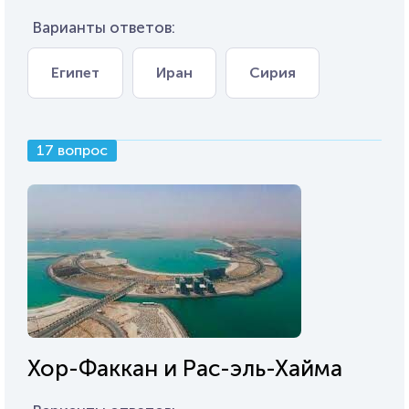
Варианты ответов:
Египет
Иран
Сирия
17 вопрос
Хор-Факкан и Рас-эль-Хайма