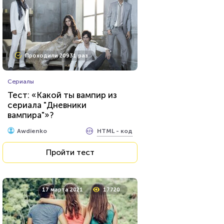
Проходили 20931 раз
Сериалы
Тест: «Какой ты вампир из
сериала "Дневники
вампира"»?
HTML - код
Awdienko
Пройти тест
17 марта 2021
17720