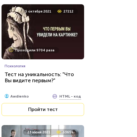
5 октября 2021
27212
Проходили 9704 раза
Психология
Тест на уникальность: "Что
Вы видите первым?"
HTML - код
Awdienko
Пройти тест
23 июня 2021
53656