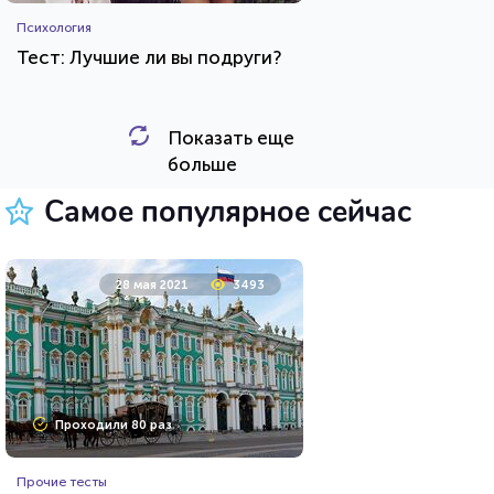
Психология
Тест: Лучшие ли вы подруги?
Показать еще
HTML - код
Awdienko
больше
Пройти тест
Самое популярное сейчас
12 сентября 2020
7467
28 мая 2021
3493
Проходили 605 раз
Проходили 80 раз
Животные
Прочие тесты
Тест о редких животных