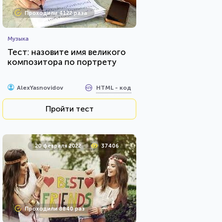
Проходили 4122 раза
Музыка
Тест: назовите имя великого
композитора по портрету
HTML - код
AlexYasnovidov
Пройти тест
20 февраля 2022
37406
Проходили 8840 раз