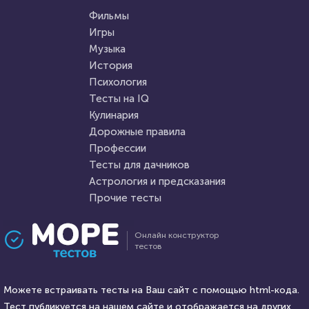
Тест: Великие русские
Сундучок со сказками.
писатели
Фильмы
Игры
Музыка
HTML - код
Awdienko
HTML - код
irinageng89
История
Пройти тест
Психология
Пройти тест
Тесты на IQ
Кулинария
Дорожные правила
26 июля 2021
62456
4 февраля 2022
8729
Профессии
Тесты для дачников
Астрология и предсказания
Прочие тесты
Проходили 8033 раза
Проходили 1648 раз
Онлайн конструктор
тестов
Игры
Фильмы
Тест по игре Dota 2
Тест для любителей
Можете встраивать тесты на Ваш сайт с помощью html-кода.
советского кино: помните ли
Тест публикуется на нашем сайте и отображается на других