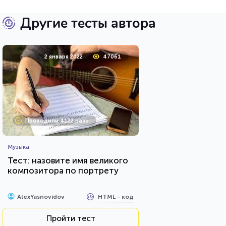
Другие тесты автора
2 января 2022
47061
Проходили 4122 раза
Музыка
Тест: назовите имя великого
композитора по портрету
HTML - код
AlexYasnovidov
Пройти тест