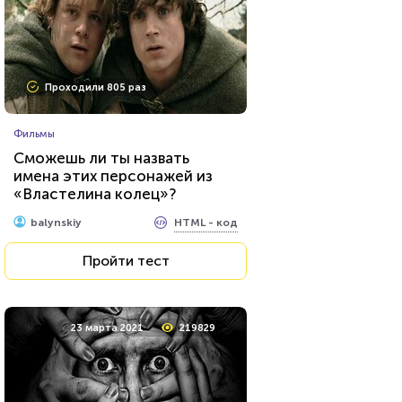
Проходили 20937 раз
Проходили 805 раз
Сериалы
Фильмы
Тест: «Какой ты вампир из
Сможешь ли ты назвать
сериала "Дневники
имена этих персонажей из
вампира"»?
«Властелина колец»?
HTML - код
Awdienko
HTML - код
balynskiy
Пройти тест
Пройти тест
8 мая 2021
10541
23 марта 2021
219829