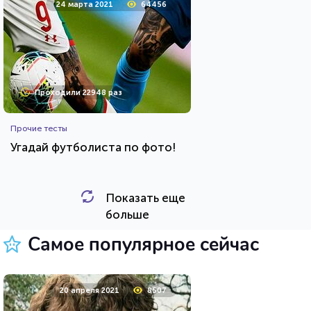
24 марта 2021
64456
Проходили 22948 раз
Прочие тесты
Угадай футболиста по фото!
Показать еще
HTML - код
Awdienko
больше
Пройти тест
Самое популярное сейчас
23 июня 2021
53683
20 апреля 2021
8507