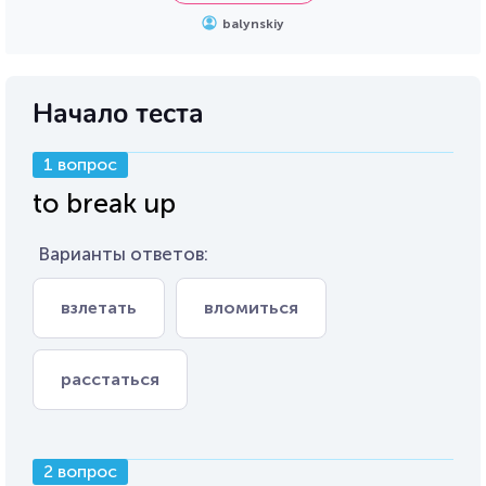
balynskiy
Начало теста
1 вопрос
to break up
Варианты ответов:
взлетать
вломиться
расстаться
2 вопрос