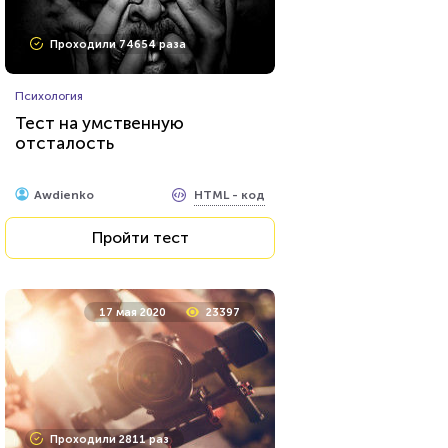
Проходили 646 раз
Проходили 74654 раза
Сериалы
Психология
Тест на знание персонажей
Тест на умственную
сериалов от Netflix
отсталость
HTML - код
balynskiy
HTML - код
Awdienko
Пройти тест
Пройти тест
2 января 2021
4880
17 мая 2020
23397
Проходили 123 раза
Проходили 2811 раз