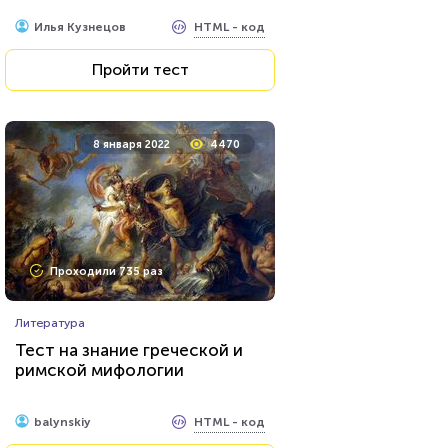
HTML - код
Илья Кузнецов
Пройти тест
8 января 2022
4470
Проходили 735 раз
Литература
Тест на знание греческой и
римской мифологии
HTML - код
balynskiy