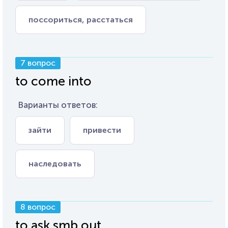
поссориться, расстаться
7 вопрос
to come into
Варианты ответов:
зайти
привести
наследовать
8 вопрос
to ask smb out