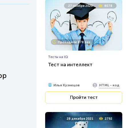
27 ноября 2020
8078
Проходили 878 раз
Тесты на IQ
Тест на интеллект
ор
HTML - код
Илья Кузнецов
Пройти тест
28 декабря 2021
2792