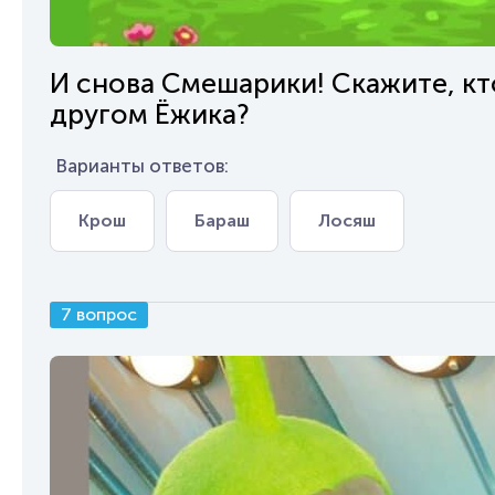
И снова Смешарики! Скажите, кт
другом Ёжика?
Варианты ответов:
Крош
Бараш
Лосяш
7 вопрос