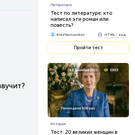
Литература
Тест по литературе: кто
написал эти роман или
повесть?
HTML - код
AlexYasnovidov
Пройти тест
18 декабря 2021
5903
звучит?
Проходили 928 раз
История
Тест: 20 великих женщин в