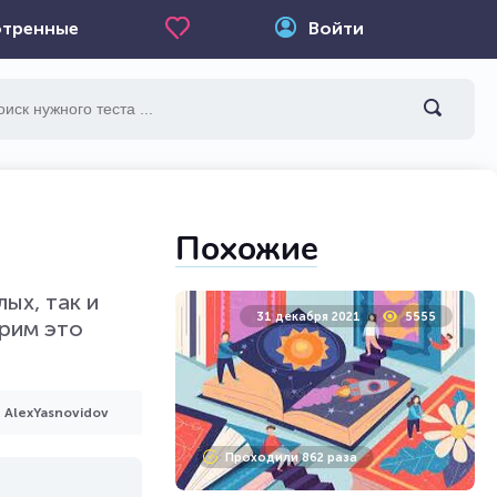
тренные
Войти
Похожие
ых, так и
31 декабря 2021
5555
ерим это
AlexYasnovidov
Проходили 862 раза