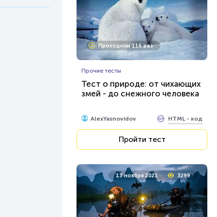
Проходили 116 раз
Прочие тесты
Тест о природе: от чихающих
змей - до снежного человека
HTML - код
AlexYasnovidov
Пройти тест
13 ноября 2021
3299