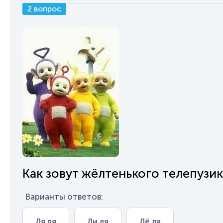
2 вопрос
Как зовут жёлтенького телепузик
Варианты ответов:
Ля ля
Ли ля
Лё ля