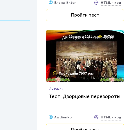
HTML - код
Елена Itktcn
Пройти тест
29 марта 2021
38368
Проходили 7957 раз
История
Тест: Дворцовые перевороты
HTML - код
Awdienko
Пройти тест