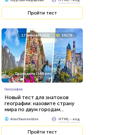
Журсын Айдархан
Пройти тест
17 февраля 2022
10178
Проходили 2588 раз
География
Новый тест для знатоков
географии: назовите страну
мира по двум городам...
HTML - код
AlexYasnovidov
Пройти тест