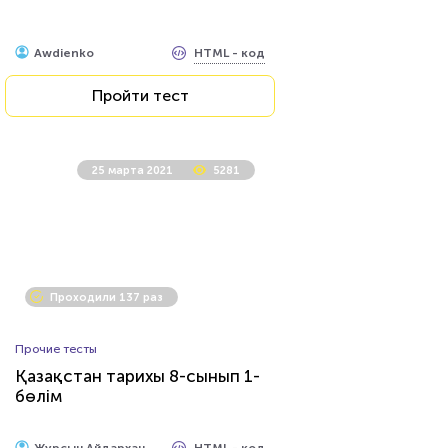
HTML - код
Awdienko
Пройти тест
25 марта 2021
5281
Проходили 137 раз
Прочие тесты
Қазақстан тарихы 8-сынып 1-
бөлім
HTML - код