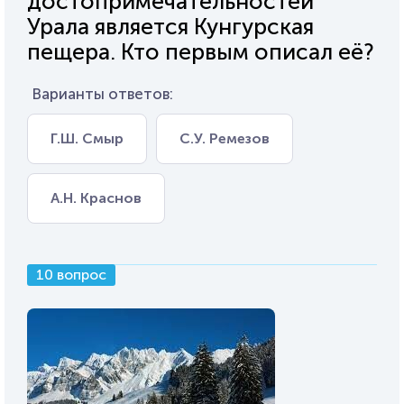
достопримечательностей
Урала является Кунгурская
пещера. Кто первым описал её?
Варианты ответов:
Г.Ш. Смыр
С.У. Ремезов
А.Н. Краснов
10 вопрос