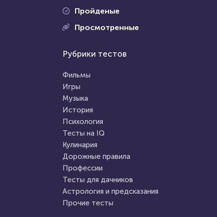
Пройденые
Проходили 1178 раз
Просмотренные
Проходили 1284 раза
Прочие тесты
Рубрики тестов
Кулинария
Хорошо ли вы знаете
Как хорошо вы разбираетесь
голливудских актеров?
Фильмы
в мясных блюдах?
Игры
Музыка
HTML - код
balynskiy
HTML - код
Илья Кузнецов
История
Пройти тест
Психология
Пройти тест
Тесты на IQ
Кулинария
Дорожные правила
28 января 2021
13693
15 июля 2020
13608
Профессии
Тесты для дачников
Астрология и предсказания
Прочие тесты