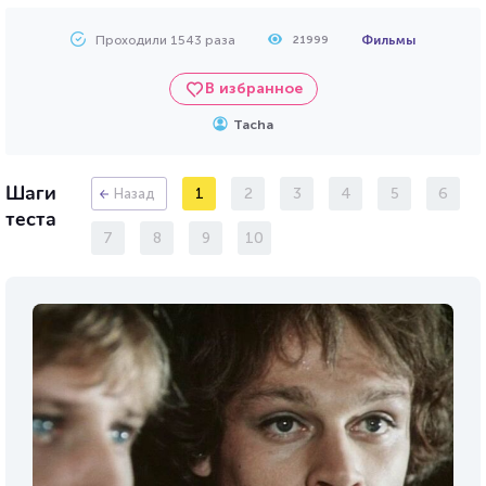
Проходили 1543 раза
Фильмы
21999
В избранное
Tacha
Шаги
1
2
3
4
5
6
Назад
теста
7
8
9
10