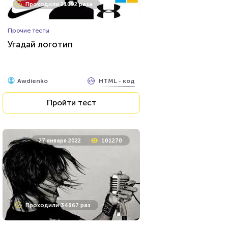
Проходили 21092 раза
Прочие тесты
Угадай логотип
HTML - код
Awdienko
Пройти тест
27 января 2022
101270
Проходили 34867 раз