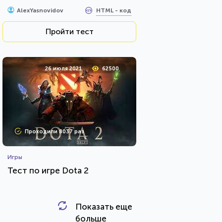
HTML - код
AlexYasnovidov
Пройти тест
26 июля 2021
62500
Проходили 8037 раз
Игры
Тест по игре Dota 2
Показать еще
HTML - код
Awdienko
больше