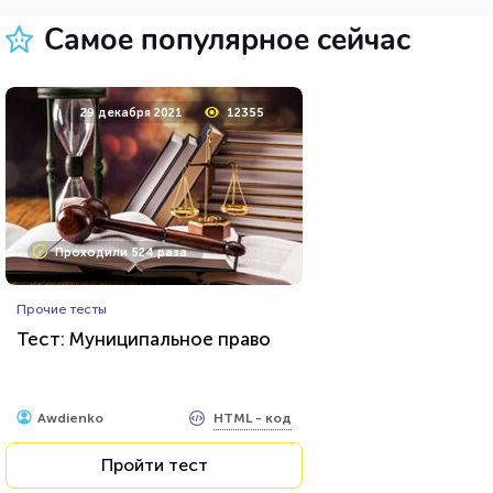
Пройти тест
Самое популярное сейчас
5 октября 2021
27256
29 декабря 2021
12355
Проходили 9707 раз
Проходили 524 раза
Психология
Прочие тесты
Тест на уникальность: "Что
Тест: Муниципальное право
Вы видите первым?"
HTML - код
Awdienko
HTML - код
Awdienko
Пройти тест
Пройти тест