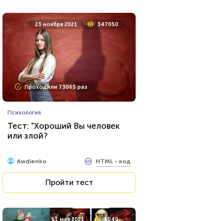
9 августа 2021
27193
23 ноября 2021
347050
Проходили 7463 раза
Проходили 73065 раз
Психология
Психология
Тест: Мизантроп ли вы?
Тест: "Хороший Вы человек
или злой?
HTML - код
Awdienko
HTML - код
Awdienko
Пройти тест
Пройти тест
4 февраля 2022
114956
11 мая 2021
6040