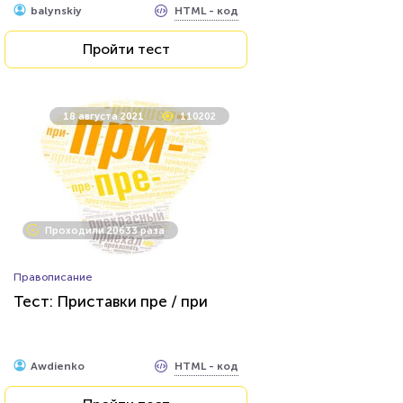
HTML - код
balynskiy
Пройти тест
18 августа 2021
110202
Проходили 20633 раза
Правописание
Тест: Приставки пре / при
HTML - код
Awdienko