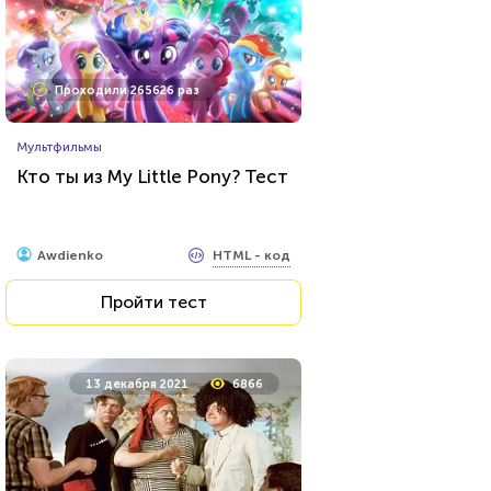
Проходили 2673 раза
Проходили 265626 раз
Мультфильмы
Мультфильмы
Тест: Фиксики
Кто ты из My Little Pony? Тест
HTML - код
Awdienko
HTML - код
Awdienko
Пройти тест
Пройти тест
26 июля 2021
62429
13 декабря 2021
6866