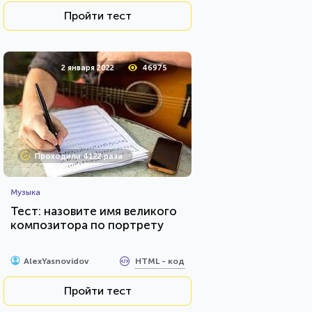
Пройти тест
2 января 2022
46975
Проходили 4122 раза
Музыка
Тест: назовите имя великого
композитора по портрету
HTML - код
AlexYasnovidov
Пройти тест