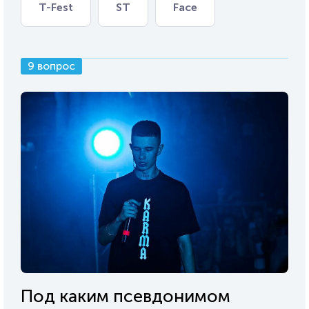
T-Fest
ST
Face
9 вопрос
Под каким псевдонимом