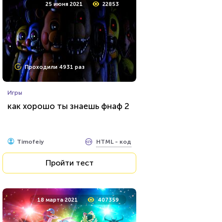
25 июня 2021
22853
Проходили 606 раз
Проходили 4931 раз
Животные
Игры
Тест о редких животных
как хорошо ты знаешь фнаф 2
HTML - код
Илья Кузнецов
HTML - код
Timofeiy
Пройти тест
Пройти тест
10 сентября 2021
12573
18 марта 2021
407359