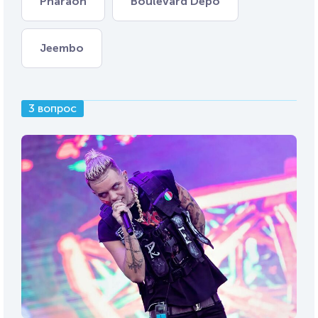
Pharaoh
Boulevard Depo
Jeembo
3 вопрос