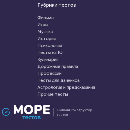
Прочие тесты
Рубрики тестов
Психология
Қазақстан тарихы 8-сынып 1-
Тест на уникальность: "Что
бөлім
Фильмы
Вы видите первым?"
Игры
Музыка
HTML - код
Журсын Айдархан
HTML - код
Awdienko
История
Пройти тест
Психология
Пройти тест
Тесты на IQ
Кулинария
Дорожные правила
17 февраля 2022
10175
9 августа 2021
27147
Профессии
Тесты для дачников
Астрология и предсказания
Прочие тесты
Проходили 2587 раз
Проходили 7451 раз
Онлайн конструктор
тестов
География
Психология
Новый тест для знатоков