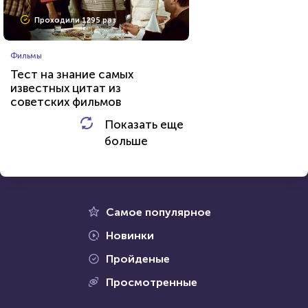
Проходили 8031 раз
Проходили 1295 раз
Игры
Фильмы
Тест по игре Dota 2
Тест на знание самых
известных цитат из
советских фильмов
HTML - код
Awdienko
Показать еще
HTML - код
balynskiy
больше
Пройти тест
Пройти тест
25 марта 2021
5278
5 октября 2021
27216
Самое популярное
Новинки
Пройденые
Проходили 137 раз
Просмотренные
Проходили 9705 раз