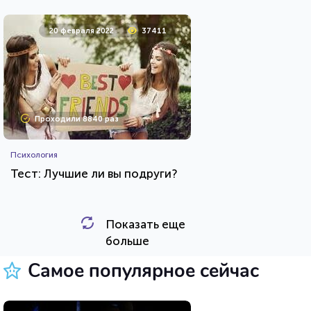
20 февраля 2022
37411
Проходили 8840 раз
Психология
Тест: Лучшие ли вы подруги?
Показать еще
HTML - код
Awdienko
больше
Пройти тест
Самое популярное сейчас
12 сентября 2020
7475